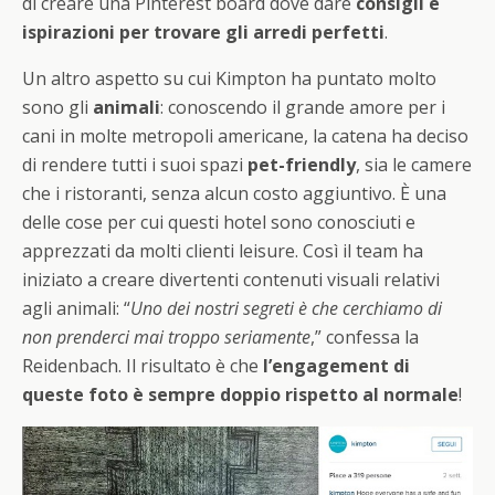
di creare una Pinterest board dove dare
consigli e
ispirazioni per trovare gli arredi perfetti
.
Un altro aspetto su cui Kimpton ha puntato molto
sono gli
animali
: conoscendo il grande amore per i
cani in molte metropoli americane, la catena ha deciso
di rendere tutti i suoi spazi
pet-friendly
, sia le camere
che i ristoranti, senza alcun costo aggiuntivo. È una
delle cose per cui questi hotel sono conosciuti e
apprezzati da molti clienti leisure. Così il team ha
iniziato a creare divertenti contenuti visuali relativi
agli animali: “
Uno dei nostri segreti è che cerchiamo di
non prenderci mai troppo seriamente
,” confessa la
Reidenbach. Il risultato è che
l’engagement di
queste foto è sempre doppio rispetto al normale
!