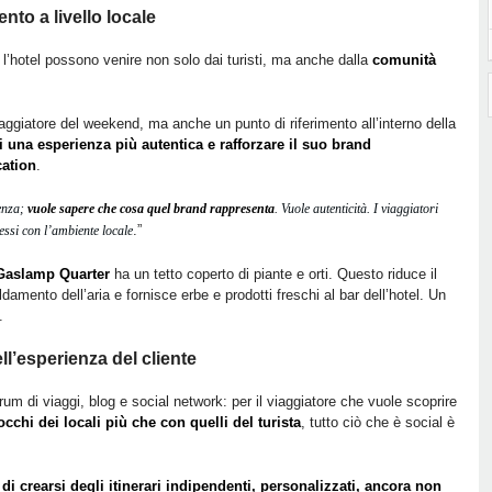
nto a livello locale
r l’hotel possono venire non solo dai turisti, ma anche dalla
comunità
viaggiatore del weekend, ma anche un punto di riferimento all’interno della
iti una esperienza più autentica e rafforzare il suo brand
cation
.
ienza;
vuole sapere che cosa quel brand rappresenta
. Vuole autenticità. I viaggiatori
.”
essi con l’ambiente locale
 Gaslamp Quarter
ha un tetto coperto di piante e orti. Questo riduce il
damento dell’aria e fornisce erbe e prodotti freschi al bar dell’hotel. Un
.
ll’esperienza del cliente
orum di viaggi, blog e social network: per il viaggiatore che vuole scoprire
occhi dei locali più che con quelli del turista
, tutto ciò che è social è
di crearsi degli itinerari indipendenti, personalizzati, ancora non