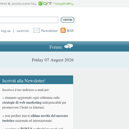
log-in
|
iscriviti:
Newsletter
RSS
Forum
Friday 07 August 2026
Iscriviti alla Newsletter!
Inserisci il tuo indirizzo e-mail per:
» rimanere aggiornato ogni settimana sulle
strategie di web marketing
indispensabili per
promuovere l’hotel su Internet;
» non perdere mai le
ultime novità del mercato
turistico
nazionale ed internazionale
;
» accedere ai
BONUS esclusivi
riservati agli