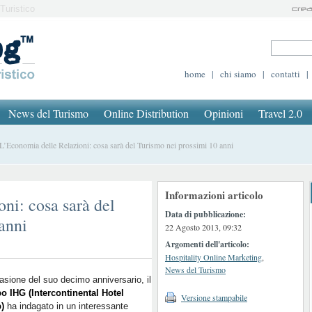
Turistico
home
|
chi siamo
|
contatti
|
News del Turismo
Online Distribution
Opinioni
Travel 2.0
Economia delle Relazioni: cosa sarà del Turismo nei prossimi 10 anni
Informazioni articolo
ni: cosa sarà del
Data di pubblicazione:
anni
22 Agosto 2013, 09:32
Argomenti dell'articolo:
Hospitality Online Marketing
,
News del Turismo
asione del suo decimo anniversario, il
o IHG (Intercontinental Hotel
Versione stampabile
)
ha indagato in un interessante