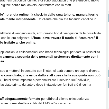
stati resi disponibili online, e ci sono viaggiatori che preferiscono molto
o digitale senza mai doversi confrontare con lo staff.
ile”, prenota online, fa check-in dallo smartphone, mangia fuori e
totalmente indipendente
. Un cliente che già sta facendo capolino in
dell’hotel divengano inutili, anzi questo tipo di viaggiatori dà la possibilità
nea con le loro esigenze.
L’hotel deve trovare il modo di “catturare” il
rlo fruibile anche online
.
plicazioni o collaborazioni con brand tecnologici per dare la possibilità
 in camera a seconda delle personali preferenze direttamente con i
asa
.
sse a mettersi in contatto con l’hotel, ci sarà sempre un ospite diverso,
o o consigliato
,
che esige dallo staff cose che la sua guida non può
l’hotel deve imparare a personalizzare il servizio sull’individuo,
asciate prima, durante e dopo il viaggio per fornirgli ciò di cui ha
aff adeguatamente formato
per offrire al cliente un’esperienza
r capire come sfruttare i dati del CMS all’occorrenza.