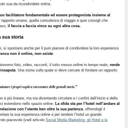
olo sua da ricondividete online.
 un facilitatore fondamentale ed essere protagonista insieme al
el rapporto umano, quella consulenza di viaggio e quei consigli che
caso,
il faccia a faccia vince su ogni altra cosa.
a sua storia
ni, si spostano anche per il puro piacere di condividere la loro esperienza
ienza non è online, non esiste
.
tonomo foto, video, racconti, il tutto messo online in tempo reale,
rende
 insaputa
. Una storia sulla quale si deve cercare di fondare un rapporto
.”
iutare i propri ospiti a raccontare delle grandi storie
 è più lineare, ma sta diventando circolare e i confini dell’inizio e della
a si estendono nello spazio online.
La sfida sta per l’hotel nell’andare al
relazione con l’utente ben oltre la sua partenza
, offrendogli il
ontare la sua esperienza online e per rendere l’hotel un grande
ondo piacevole (vedi articolo
Social Media Marketing: gli Hotel e la