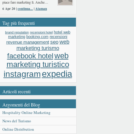
piace fare marketing lì. Anche…
6 Apr 20 |
continua...
|
Ataman
Tag più frequenti
hotel web
brand reputation
recensioni hotel
booking.com
recensioni
marketing
web
seo
revenue management
marketing turismo
web
facebook hotel
marketing turistico
expedia
instagram
Articoli recenti
Argomenti del Blog
Hospitality Online Marketing
News del Turismo
Online Distribution