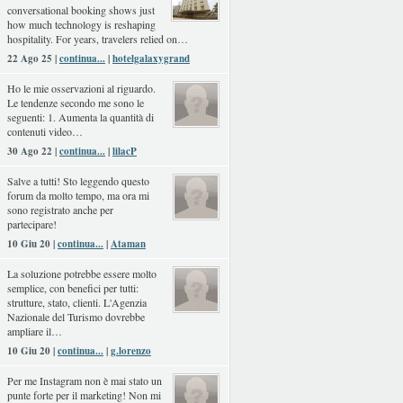
conversational booking shows just
how much technology is reshaping
hospitality. For years, travelers relied on…
22 Ago 25 |
continua...
|
hotelgalaxygrand
Ho le mie osservazioni al riguardo.
Le tendenze secondo me sono le
seguenti: 1. Aumenta la quantità di
contenuti video…
30 Ago 22 |
continua...
|
lilacP
Salve a tutti! Sto leggendo questo
forum da molto tempo, ma ora mi
sono registrato anche per
partecipare!
10 Giu 20 |
continua...
|
Ataman
La soluzione potrebbe essere molto
semplice, con benefici per tutti:
strutture, stato, clienti. L'Agenzia
Nazionale del Turismo dovrebbe
ampliare il…
10 Giu 20 |
continua...
|
g.lorenzo
Per me Instagram non è mai stato un
punte forte per il marketing! Non mi