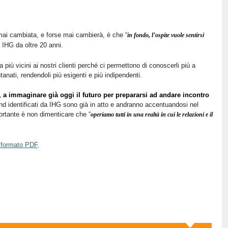
 mai cambiata, e forse mai cambierà, è che “
in fondo, l’ospite vuole sentirsi
 IHG da oltre 20 anni.
più vicini ai nostri clienti perché ci permettono di conoscerli più a
anati, rendendoli più esigenti e più indipendenti.
, a immaginare già oggi il futuro per prepararsi ad andare incontro
rend identificati da IHG sono già in atto e andranno accentuandosi nel
rtante è non dimenticare che “
operiamo tutti in una realtà in cui le relazioni e il
n formato PDF
.