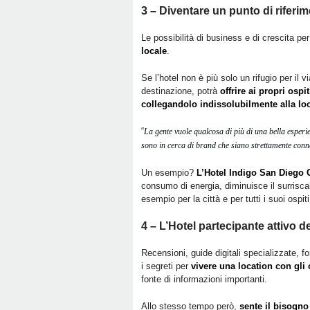
3 – Diventare un punto di riferime
Le possibilità di business e di crescita pe
locale
.
Se l’hotel non è più solo un rifugio per il 
destinazione, potrà
offrire ai propri osp
collegandolo indissolubilmente alla lo
“
La gente vuole qualcosa di più di una bella esper
sono in cerca di brand che siano strettamente conn
Un esempio?
L’Hotel Indigo San Diego
consumo di energia, diminuisce il surriscal
esempio per la città e per tutti i suoi ospiti
4 – L’Hotel partecipante attivo de
Recensioni, guide digitali specializzate, f
i segreti per
vivere una location con gli 
fonte di informazioni importanti.
Allo stesso tempo però,
sente il bisogno 