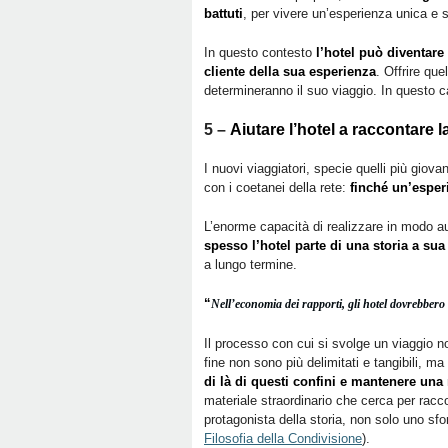
battuti
, per vivere un’esperienza unica e s
In questo contesto
l’hotel può diventare
cliente della sua esperienza
. Offrire qu
determineranno il suo viaggio. In questo 
5 –
Aiutare l’hotel a raccontare l
I nuovi viaggiatori, specie quelli più giova
con i coetanei della rete:
finché un’esper
L’enorme capacità di realizzare in modo au
spesso l’hotel parte di una storia a sua
a lungo termine.
“
Nell’economia dei rapporti, gli hotel dovrebbero a
Il processo con cui si svolge un viaggio non
fine non sono più delimitati e tangibili, m
di là di questi confini e mantenere una 
materiale straordinario che cerca per racc
protagonista della storia, non solo uno sf
Filosofia della Condivisione
).