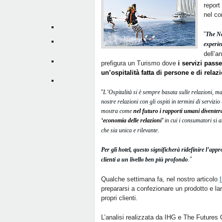
report
nel co
“
The Ne
experie
dell’an
prefigura un Turismo dove
i servizi pass
un’ospitalità fatta di persone
e di relaz
“
L’Ospitalità si è sempre basata sulle relazioni, ma
nostre relazioni con gli ospiti in termini di servizi
mostra come
nel futuro i rapporti umani divent
‘economia delle relazioni’
in cui i consumatori si 
.
che sia unica e rilevante
Per gli hotel, questo significherà ridefinire l’appr
.”
clienti a un livello ben più profondo
Qualche settimana fa, nel nostro articolo
prepararsi a confezionare un prodotto e lan
propri clienti.
L’analisi realizzata da IHG e The Future