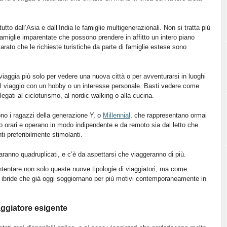
utto dall’Asia e dall’India le famiglie multigenerazionali. Non si tratta più
amiglie imparentate che possono prendere in affitto un intero piano
arato che le richieste turistiche da parte di famiglie estese sono
 viaggia più solo per vedere una nuova città o per avventurarsi in luoghi
il viaggio con un hobby o un interesse personale. Basti vedere come
 legati al cicloturismo, al nordic walking o alla cucina.
ono i ragazzi della generazione Y, o
Millennial
, che rappresentano ormai
no orari e operano in modo indipendente e da remoto sia dal letto che
ti preferibilmente stimolanti.
 saranno quadruplicati, e c’è da aspettarsi che viaggeranno di più.
ontentare non solo queste nuove tipologie di viaggiatori, ma come
 ibride che già oggi soggiornano per più motivi contemporaneamente in
viaggiatore esigente