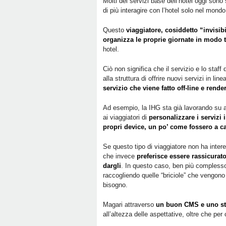
Molti dei servizi base dell’hotel oggi sono 
di più interagire con l’hotel solo nel mond
Questo
viaggiatore, cosiddetto “invisib
organizza le proprie giornate in modo 
hotel.
Ciò non significa che il servizio e lo staff 
alla struttura di offrire nuovi servizi in li
servizio che viene fatto off-line e rende
Ad esempio, la IHG sta già lavorando su ap
ai viaggiatori di
personalizzare i servizi
propri device, un po’ come fossero a c
Se questo tipo di viaggiatore non ha intere
che invece
preferisce essere rassicurat
dargli
. In questo caso, ben più complesso, 
raccogliendo quelle “briciole” che vengono l
bisogno.
Magari attraverso
un buon CMS e uno st
all’altezza delle aspettative, oltre che pe