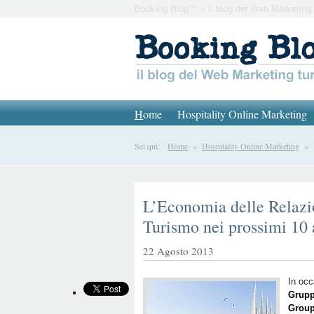
Booking Blog™ – Il blog del Web Marketing 
H
ome
Hospitality Online Marketing
Sei qui:
Home
»
Hospitality Online Marketing
» L’
L’Economia delle Relazio
Turismo nei prossimi 10 
22 Agosto 2013
In occ
Grupp
Group