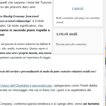
 quelli che saranno i trend del Turismo
rso dei prossimi dieci anni.
Condividi
w Kinship Economy: from travel
Both comments and pings are currently
” è il titolo
nces to travel relationships
closed.
alisi. Un titolo significativo, che
eranno in secondo piano rispetto a
Articoli simili
ioni
.
Nessun articolo correlato.
 nel passato la nostra industria ha definito le
o – alto, medio, economico. Questo report ci
eranno una vera e propria moneta, una nuova
aspettano soprattutto un’esperienza di viaggio
occio del servizio e personalizzarlo in modo da poter costruire relazioni sociali con i
Il futuro dell’Ospitalità è personalizzato
, spiegavamo come l’hotel debba
ciare un messaggio che sia in linea con i gusti e le aspettative dei
s Company, conferma questa tendenza e si spinge oltre, verso
un turismo