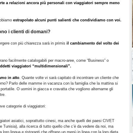
orte a relazioni ancora più personali con viaggiatori sempre meno
 abbiamo
estrapolato alcuni punti salienti che condividiamo con voi.
ono i clienti di domani?
rgere con più chiarezza sarà in primis
il cambiamento del volto dei
erano facilmente catalogabili per macro-aree, come “Business” o
iddetti viaggiatori “multidimensionali”.
amo in atto
. Quante volte vi sarà capitato di incontrare un cliente che
iorno? Parlo delle mamme in vacanza con la famiglia che la mattina si
portatile. O uomini in giacca e cravatta che vogliono alternarne gli
tre.
ve categorie di viaggiatori:
iatori asiatici, soprattutto cinesi, ma anche quelli dei paesi CIVET
 Tunisia), alla ricerca di tutto quello che c’è da vedere da noi, ma
a loro lingua e ristoranti che offrano un menù in linea con la loro dieta