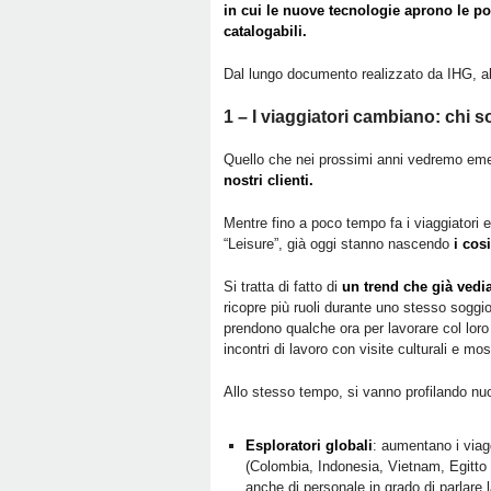
in cui le nuove tecnologie aprono le p
catalogabili.
Dal lungo documento realizzato da IHG,
1 – I viaggiatori cambiano: chi s
Quello che nei prossimi anni vedremo eme
nostri clienti.
Mentre fino a poco tempo fa i viaggiatori 
“Leisure”, già oggi stanno nascendo
i cos
Si tratta di fatto di
un trend che già vedi
ricopre più ruoli durante uno stesso sogg
prendono qualche ora per lavorare col loro 
incontri di lavoro con visite culturali e mos
Allo stesso tempo, si vanno profilando nuo
Esploratori globali
: aumentano i viagg
(Colombia, Indonesia, Vietnam, Egitto e
anche di personale in grado di parlare l