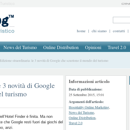
Turistico
home
|
chi siamo
|
contatti
|
News del Turismo
Online Distribution
Opinioni
Travel 2.0
izione straordinaria: le 3 novità di Google che scuotono il mondo del turismo
Informazioni articolo
e 3 novità di Google
Data di pubblicazione:
el turismo
25 Settembre 2015, 15:01
Argomenti dell'articolo:
Hospitality Online Marketing
,
News del Turismo
,
dell’Hotel Finder è finita. Ma non
Online Distribution
,
te che Google resti fuori dai giochi del
Travel 2.0
o, anzi.