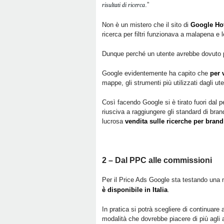
.”
risultati di ricerca
Non è un mistero che il sito di
Google Hot
ricerca per filtri funzionava a malapena e l
Dunque perché un utente avrebbe dovuto pr
Google evidentemente ha capito che
per 
mappe, gli strumenti più utilizzati dagli ut
Così facendo Google si è tirato fuori dal
riusciva a raggiungere gli standard di bran
lucrosa
vendita sulle ricerche per bran
2 – Dal PPC alle commissioni
Per il Price Ads Google sta testando una 
è disponibile in Italia
.
In pratica si potrà scegliere di continuar
modalità che dovrebbe piacere di più agli a