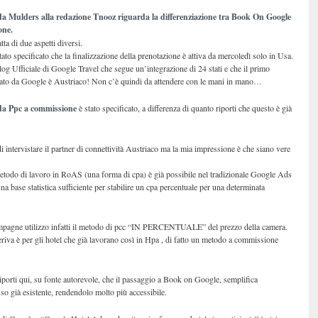
 da Mulders alla redazione Tnooz riguarda la differenziazione tra Book On Google
one.
atta di due aspetti diversi.
ato specificato che la finalizzazione della prenotazione è attiva da mercoledì solo in Usa.
log Ufficiale di Google Travel che segue un’integrazione di 24 stati e che il primo
citato da Google è Austriaco! Non c’è quindi da attendere con le mani in mano…
da Ppc a commissione
è stato specificato, a differenza di quanto riporti che questo è già
di intervistare il partner di connettività Austriaco ma la mia impressione è che siano vere
metodo di lavoro in RoAS (una forma di cpa) è già possibile nel tradizionale Google Ads
na base statistica sufficiente per stabilire un cpa percentuale per una determinata
campagne utilizzo infatti il metodo di pcc “IN PERCENTUALE” del prezzo della camera.
riva è per gli hotel che già lavorano così in Hpa , di fatto un metodo a commissione
iporti qui, su fonte autorevole, che il passaggio a Book on Google, semplifica
so già esistente, rendendolo molto più accessibile.