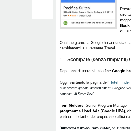
Presto
dirett
mappe
Booki
di Tr
Qualche giorno fa Google ha annunciato ch
cambiamenti sul versante Travel.
1 – Scompare (senza rimpianti) 
Dopo anni di tentativi, alla fine
Google ha 
Oggi, visitando la pagina dell’
Hotel Finder
puoi cercare gli hotel direttamente su Google e Goog
”.
panorami di Street View
Tom Mulders
, Senior Program Manager Tr
programma
Hotel Ads (Google HPA)
, c
partner – le tariffe del proprio sito ufficial
“
Ritireremo il sito dell’Hotel Finder
, dal momento c