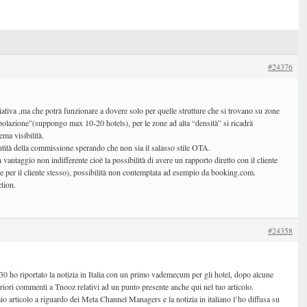
#24376
ativa ,ma che potrà funzionare a dovere solo per quelle strutture che si trovano su zone
polazione”(suppongo max 10-20 hotels), per le zone ad alta “densità” si ricadrà
ema visibilità.
ntità della commissione sperando che non sia il salasso stile OTA.
ntaggio non indifferente cioè la possibilità di avere un rapporto diretto con il cliente
e per il cliente stesso), possibilità non contemplata ad esempio da booking.com.
ion.
#24358
30 ho riportato la notizia in Italia con un primo vademecum per gli hotel, dopo alcune
eriori commenti a Tnooz relativi ad un punto presente anche qui nel tuo articolo.
o articolo a riguardo dei Meta Channel Managers e la notizia in italiano l’ho diffusa su