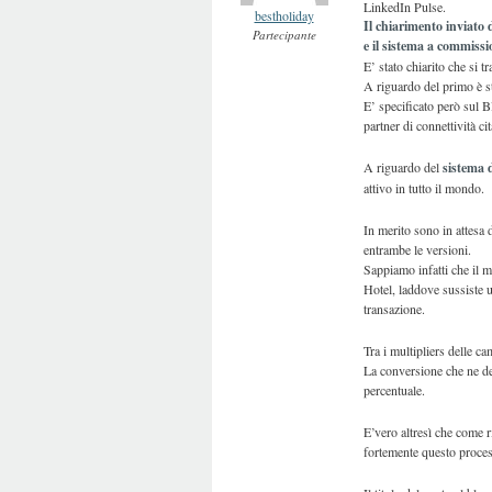
LinkedIn Pulse.
bestholiday
Il chiarimento inviato
Partecipante
e il sistema a commissi
E’ stato chiarito che si tr
A riguardo del primo è st
E’ specificato però sul B
partner di connettività 
A riguardo del
sistema 
attivo in tutto il mondo.
In merito sono in attesa 
entrambe le versioni.
Sappiamo infatti che il 
Hotel, laddove sussiste u
transazione.
Tra i multipliers delle 
La conversione che ne de
percentuale.
E’vero altresì che come r
fortemente questo proces