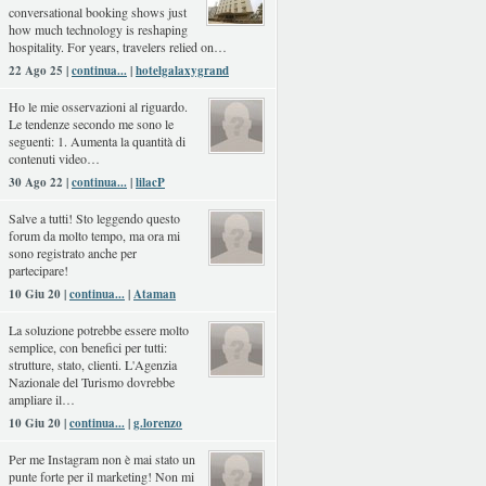
conversational booking shows just
how much technology is reshaping
hospitality. For years, travelers relied on…
22 Ago 25 |
continua...
|
hotelgalaxygrand
Ho le mie osservazioni al riguardo.
Le tendenze secondo me sono le
seguenti: 1. Aumenta la quantità di
contenuti video…
30 Ago 22 |
continua...
|
lilacP
Salve a tutti! Sto leggendo questo
forum da molto tempo, ma ora mi
sono registrato anche per
partecipare!
10 Giu 20 |
continua...
|
Ataman
La soluzione potrebbe essere molto
semplice, con benefici per tutti:
strutture, stato, clienti. L'Agenzia
Nazionale del Turismo dovrebbe
ampliare il…
10 Giu 20 |
continua...
|
g.lorenzo
Per me Instagram non è mai stato un
punte forte per il marketing! Non mi