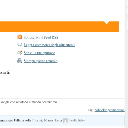
Sottoscrivi il Feed RSS
Leggi i commenti degli altri utenti
Scrivi la tua opinione
Stampa questo articolo
ssarti:
di Google che scuotono il mondo del turismo
Tag:
nobookingcomnection
aggiornato l'ultima volta
10 anni, 10 mesi fa
da
bestholiday
.