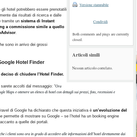
Versione stampabile
 gli hotel potrebbero essere prenotatili
amente dai risultati di ricerca e dalle
 tramite un
sistema di Instant
Condividi
ng a commissione simile a quello
ipAdvisor
.
Both comments and pings are currently
closed.
e sono in arrivo dei grossi
Articoli simili
Google Hotel Finder
Nessun articolo correlato.
deciso di chiudere l’Hotel Finder.
, sarete accolti dal messaggio: “
Ora
le Maps e ottenere un elenco di hotel con dettagli sui prezzi, foto, recensioni e
avel di Google ha dichiarato che questa iniziativa è
un’evoluzione del
he permette di mostrare su Google – se l’hotel ha un booking engine
e accanto a quelle dei portali.
he i clienti sono ora in grado di accedere alle informazioni dell’hotel direttamente dai