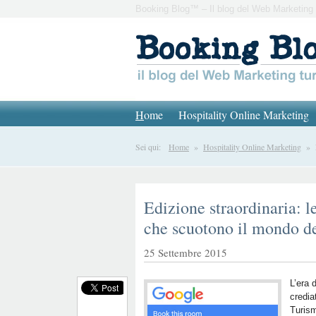
Booking Blog™ – Il blog del Web Marketing 
H
ome
Hospitality Online Marketing
Sei qui:
Home
»
Hospitality Online Marketing
» Ed
Edizione straordinaria: l
che scuotono il mondo d
25 Settembre 2015
L’era 
credia
Turism