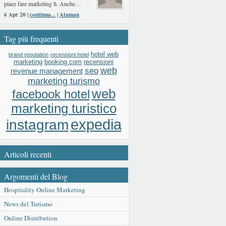
piace fare marketing lì. Anche…
6 Apr 20 |
continua...
|
Ataman
Tag più frequenti
hotel web
brand reputation
recensioni hotel
booking.com
recensioni
marketing
web
seo
revenue management
marketing turismo
web
facebook hotel
marketing turistico
expedia
instagram
Articoli recenti
Argomenti del Blog
Hospitality Online Marketing
News del Turismo
Online Distribution