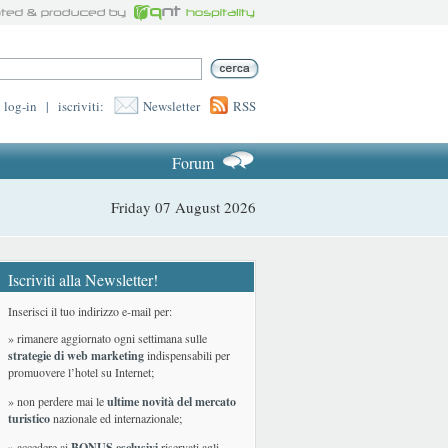
log-in
|
iscriviti:
Newsletter
RSS
Forum
Friday 07 August 2026
Iscriviti alla Newsletter!
Inserisci il tuo indirizzo e-mail per:
» rimanere aggiornato ogni settimana sulle
strategie di web marketing
indispensabili per
promuovere l’hotel su Internet;
» non perdere mai le
ultime novità del mercato
turistico
nazionale ed internazionale
;
» accedere ai
BONUS esclusivi
riservati agli