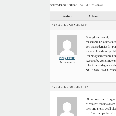
Stai vedendo 2 articoli - dal 1 a 2 (di 2 totali)
Autore
Articoli
28 Settembre 2015 alle 10:41
Buongiorno a tutti,
mi sembra un’ottima inizi
con bassa densità di “po
inevitabilmente sul probl
Poi bisognerà vedere l’e
windy kaouki
Resterebbe comunque un va
Partecipante
(che è un vantaggio anch
NOBOOKINGCOMnect
28 Settembre 2015 alle 11:27
Ottimo riassunto Sergio.
Mercoledì mattina alle 9.
ore sono giunti degli ult
Su Tnooz ne parlai nel mi