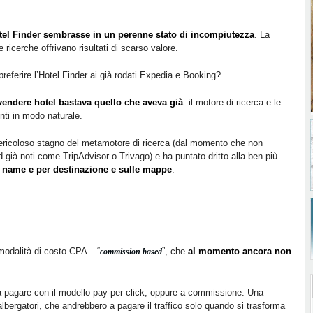
el Finder sembrasse in un perenne stato di incompiutezza
. La
e ricerche offrivano risultati di scarso valore.
eferire l’Hotel Finder ai già rodati Expedia e Booking?
vendere hotel bastava quello che aveva già
: il motore di ricerca e le
enti in modo naturale.
 pericoloso stagno del metamotore di ricerca (dal momento che non
d già noti come TripAdvisor o Trivago) e ha puntato dritto alla ben più
d name e per destinazione e sulle mappe
.
modalità di costo CPA – “
”, che
al momento ancora non
commission based
e a pagare con il modello pay-per-click, oppure a commissione. Una
lbergatori, che andrebbero a pagare il traffico solo quando si trasforma