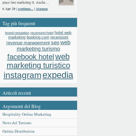
piace fare marketing lì. Anche…
6 Apr 20 |
continua...
|
Ataman
Tag più frequenti
hotel web
brand reputation
recensioni hotel
booking.com
recensioni
marketing
web
seo
revenue management
marketing turismo
web
facebook hotel
marketing turistico
expedia
instagram
Articoli recenti
Argomenti del Blog
Hospitality Online Marketing
News del Turismo
Online Distribution