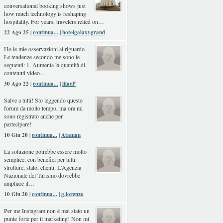
conversational booking shows just
how much technology is reshaping
hospitality. For years, travelers relied on…
22 Ago 25 |
continua...
|
hotelgalaxygrand
Ho le mie osservazioni al riguardo.
Le tendenze secondo me sono le
seguenti: 1. Aumenta la quantità di
contenuti video…
30 Ago 22 |
continua...
|
lilacP
Salve a tutti! Sto leggendo questo
forum da molto tempo, ma ora mi
sono registrato anche per
partecipare!
10 Giu 20 |
continua...
|
Ataman
La soluzione potrebbe essere molto
semplice, con benefici per tutti:
strutture, stato, clienti. L'Agenzia
Nazionale del Turismo dovrebbe
ampliare il…
10 Giu 20 |
continua...
|
g.lorenzo
Per me Instagram non è mai stato un
punte forte per il marketing! Non mi