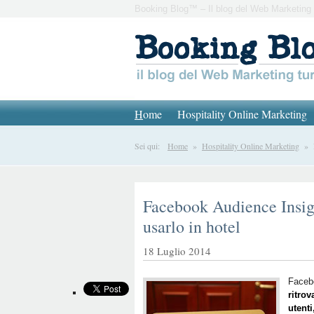
Booking Blog™ – Il blog del Web Marketing 
H
ome
Hospitality Online Marketing
Sei qui:
Home
»
Hospitality Online Marketing
» Fa
Facebook Audience Insigh
usarlo in hotel
18 Luglio 2014
Faceb
ritrov
utenti