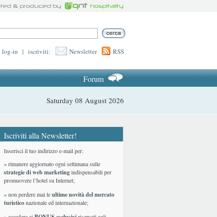
log-in
|
iscriviti:
Newsletter
RSS
Forum
Saturday 08 August 2026
Iscriviti alla Newsletter!
Inserisci il tuo indirizzo e-mail per:
» rimanere aggiornato ogni settimana sulle
strategie di web marketing
indispensabili per
promuovere l’hotel su Internet;
» non perdere mai le
ultime novità del mercato
turistico
nazionale ed internazionale
;
» accedere ai
BONUS esclusivi
riservati agli