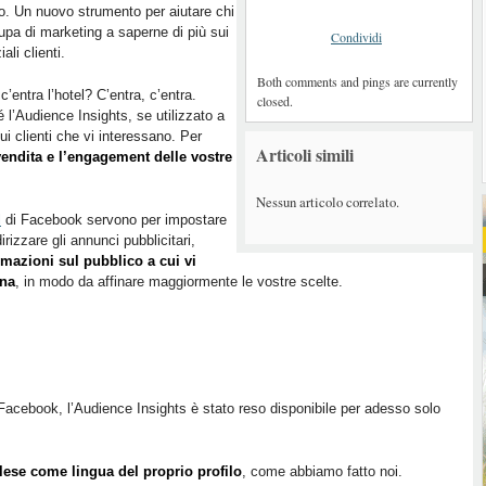
. Un nuovo strumento per aiutare chi
upa di marketing a saperne di più sui
Condividi
ali clienti.
Both comments and pings are currently
c’entra l’hotel? C’entra, c’entra.
closed.
 l’Audience Insights, se utilizzato a
ui clienti che vi interessano. Per
Articoli simili
 vendita e l’engagement delle vostre
Nessun articolo correlato.
l
di Facebook servono per impostare
irizzare gli annunci pubblicitari,
rmazioni sul pubblico a cui vi
gna
, in modo da affinare maggiormente le vostre scelte.
Facebook, l’Audience Insights è stato reso disponibile per adesso solo
lese come lingua del proprio profilo
, come abbiamo fatto noi.