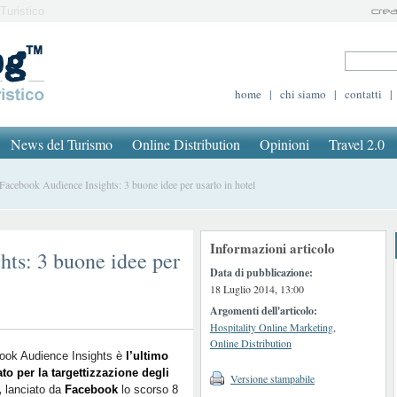
Turistico
home
|
chi siamo
|
contatti
|
News del Turismo
Online Distribution
Opinioni
Travel 2.0
cebook Audience Insights: 3 buone idee per usarlo in hotel
Informazioni articolo
ts: 3 buone idee per
Data di pubblicazione:
18 Luglio 2014, 13:00
Argomenti dell'articolo:
Hospitality Online Marketing
,
Online Distribution
ook Audience Insights è
l’ultimo
ato per la targettizzazione degli
Versione stampabile
,
lanciato da
Facebook
lo scorso 8