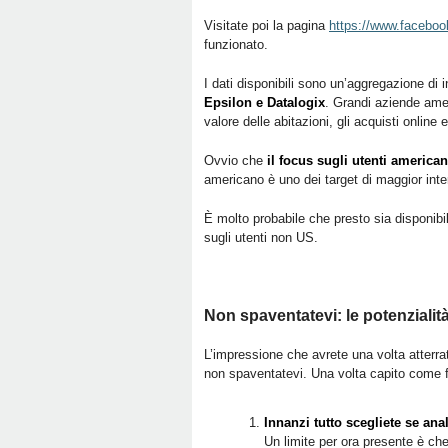
Visitate poi la pagina
https://www.facebo
funzionato.
I dati disponibili sono un’aggregazione di
Epsilon e Datalogix
. Grandi aziende amer
valore delle abitazioni, gli acquisti online 
Ovvio che
il focus sugli utenti american
americano è uno dei target di maggior intere
È molto probabile che presto sia disponibil
sugli utenti non US.
Non spaventatevi: le potenzialit
L’impressione che avrete una volta atterrati
non spaventatevi. Una volta capito come f
Innanzi tutto scegliete se ana
Un limite per ora presente è che