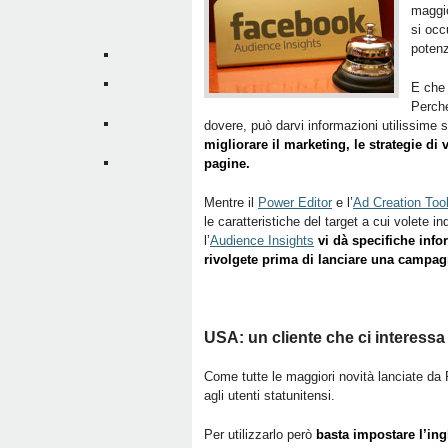
maggio
si occ
potenzi
E che 
Perché
dovere, può darvi informazioni utilissime s
migliorare il marketing, le strategie di
pagine.
Mentre il
Power Editor
e l’
Ad Creation Too
le caratteristiche del target a cui volete ind
l’
Audience Insights
vi dà specifiche info
rivolgete prima di lanciare una campa
USA: un cliente che ci interessa
Come tutte le maggiori novità lanciate da 
agli utenti statunitensi.
Per utilizzarlo però
basta impostare l’ing