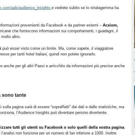
ok.com/ads/audience_insights
e vedrete subito se lo stratagemma ha
 informazioni provenienti da Facebook e da partner esterni –
Acxiom,
icane che forniscono informazioni sui comportamenti, i guadagni, il
e molto altro.
i
può esser visto come un limite. Ma, come sapete, il viaggiatore
sse per tanti hotel italiani, quindi non potete ignorarlo.
e anche per gli altri Paesi e arricchito da informazioni più precise anche
à sono tante
 sulla pagina sarà di essere “sopraffatti” dai dati e dalle statistiche, ma
unziona, l’Audience Insights può diventare persino divertente.
lizzare tutti gli utenti su Facebook o solo quelli della vostra pagina
.
 l’analisi non funziona per un numero di fan inferiore a 1000. Inoltre