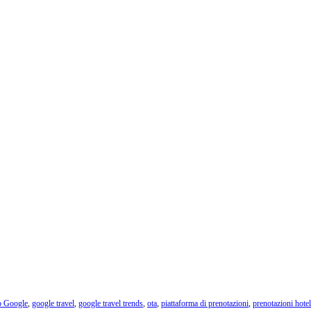
o Google
,
google travel
,
google travel trends
,
ota
,
piattaforma di prenotazioni
,
prenotazioni hotel