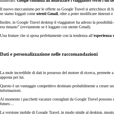
inalterato:
Google continua ad indirizzare i viaggiatori verso i siti de
Il nuovo meccanismo per le offerte su Google Travel si arricchisce di f
se siamo loggati come
utenti Gmail
, oltre a poter modificare itinerar
Inoltre, in Google Travel desktop il viaggiatore ha adesso la possibili
era rimasto” (ovviamente se è loggato con utente Gmail).
Una feature che si sposa perfettamente con la tendenza all’
esperienza s
Dati e personalizzazione nelle raccomandazioni
La mole incredibile di dati in possesso del motore di ricerca, permette
apposta per lui.
Questo è un vantaggio competitivo destinato probabilmente a creare un g
informazioni.
Al momento i pacchetti vacanze consigliati da Google Travel possono esser
futuro…
La versione mobile di Google Travel, in modo simile al desktop, most