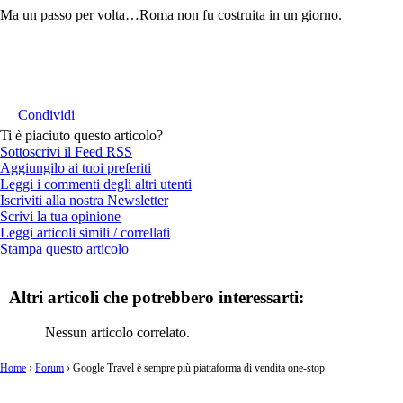
Ma un passo per volta…Roma non fu costruita in un giorno.
Condividi
Ti è piaciuto questo articolo?
Sottoscrivi il Feed RSS
Aggiungilo ai tuoi preferiti
Leggi i commenti degli altri utenti
Iscriviti alla nostra Newsletter
Scrivi la tua opinione
Leggi articoli simili / correllati
Stampa questo articolo
Altri articoli che potrebbero interessarti:
Nessun articolo correlato.
Home
›
Forum
›
Google Travel è sempre più piattaforma di vendita one-stop