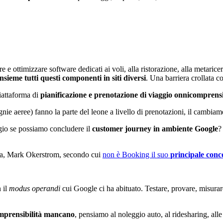
e e ottimizzare software dedicati ai voli, alla ristorazione, alla metarice
nsieme tutti questi componenti in siti diversi
. Una barriera crollata c
iattaforma di
pianificazione e prenotazione di viaggio onnicomprens
ie aeree) fanno la parte del leone a livello di prenotazioni, il cambiam
io se possiamo concludere il
customer journey in ambiente Google
?
edia, Mark Okerstrom, secondo cui
non è Booking il suo
principale conc
 il
modus operandi
cui Google ci ha abituato. Testare, provare, misurare
comprensibilità mancano
, pensiamo al noleggio auto, al ridesharing, alle 