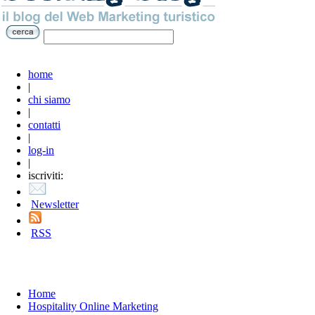
home
|
chi siamo
|
contatti
|
log-in
|
iscriviti:
Newsletter
RSS
H
ome
Hospitality Online Marketing