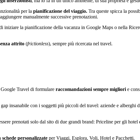
gli inserzionisti
, ma lo fa in un unico ambiente, di sua proprietà e gesti
unzionalità per la
pianificazione del viaggio.
Tra queste spicca la possib
i e aggiungere manualmente successive prenotazioni.
tà di iniziare la pianificazione della vacanza in Google Maps o nella Ri
enza attrito
(
frictionless
), sempre più ricercata nel travel.
 a Google Travel di formulare
raccomandazioni sempre migliori
e consi
ap insanabile con i soggetti più piccoli del travel: aziende e alberghi
e prenotati solo dal sito di due grandi brand: Priceline per gli hotel e 
ra
schede personalizzate
per Viaggi, Esplora, Voli, Hotel e Pacchetti.