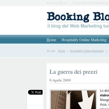
Booking Blog™ – Il blog del Web Marketing 
H
ome
Hospitality Online Marketing
Sei qui:
Home
»
Hospitality Online Marketing
» La
La guerra dei prezzi
9 Aprile 2009
Lo dic
elabo
Manger
Asia, 