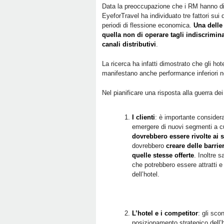
Data la preoccupazione che i RM hanno dimos
EyeforTravel ha individuato tre fattori sui q
periodi di flessione economica.
Una delle 
quella non di operare tagli indiscrimina
canali distributivi
.
La ricerca ha infatti dimostrato che gli h
manifestano anche performance inferiori ne
Nel pianificare una risposta alla guerra dei
I clienti
: è importante considera
emergere di nuovi segmenti a cui
dovrebbero essere rivolte ai 
dovrebbero
creare delle barrie
quelle stesse offerte
. Inoltre 
che potrebbero essere attratti 
dell’hotel.
L’hotel e i competitor
: gli scon
posizionamento strategico dell’ho