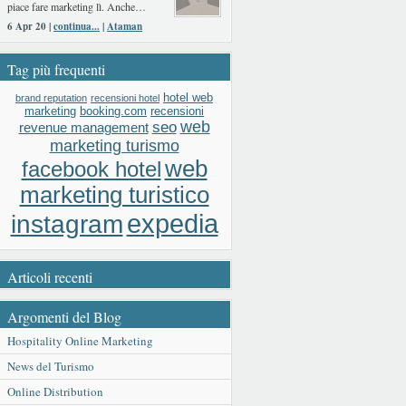
piace fare marketing lì. Anche…
6 Apr 20 |
continua...
|
Ataman
Tag più frequenti
hotel web
brand reputation
recensioni hotel
booking.com
recensioni
marketing
web
seo
revenue management
marketing turismo
web
facebook hotel
marketing turistico
expedia
instagram
Articoli recenti
Argomenti del Blog
Hospitality Online Marketing
News del Turismo
Online Distribution