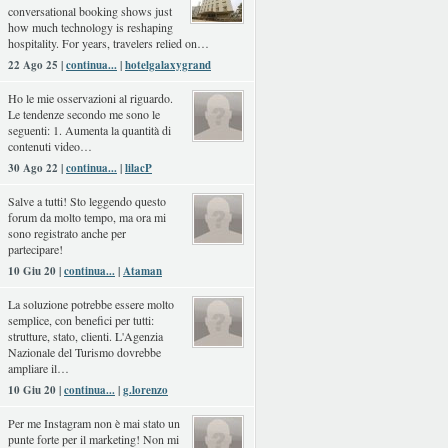
conversational booking shows just
how much technology is reshaping
hospitality. For years, travelers relied on…
22 Ago 25 |
continua...
|
hotelgalaxygrand
Ho le mie osservazioni al riguardo.
Le tendenze secondo me sono le
seguenti: 1. Aumenta la quantità di
contenuti video…
30 Ago 22 |
continua...
|
lilacP
Salve a tutti! Sto leggendo questo
forum da molto tempo, ma ora mi
sono registrato anche per
partecipare!
10 Giu 20 |
continua...
|
Ataman
La soluzione potrebbe essere molto
semplice, con benefici per tutti:
strutture, stato, clienti. L'Agenzia
Nazionale del Turismo dovrebbe
ampliare il…
10 Giu 20 |
continua...
|
g.lorenzo
Per me Instagram non è mai stato un
punte forte per il marketing! Non mi