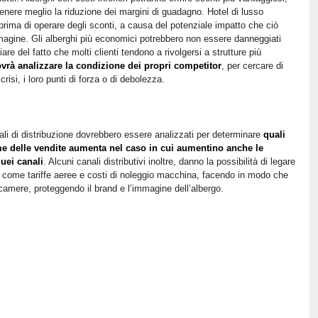
ere meglio la riduzione dei margini di guadagno. Hotel di lusso
prima di operare degli sconti, a causa del potenziale impatto che ciò
magine. Gli alberghi più economici potrebbero non essere danneggiati
are del fatto che molti clienti tendono a rivolgersi a strutture più
ovrà analizzare la condizione dei propri competitor
, per cercare di
 crisi, i loro punti di forza o di debolezza.
nali di distribuzione dovrebbero essere analizzati per determinare
quali
ume delle vendite aumenta nel caso in cui aumentino anche le
uei canali
. Alcuni canali distributivi inoltre, danno la possibilità di legare
izi, come tariffe aeree e costi di noleggio macchina, facendo in modo che
camere, proteggendo il brand e l’immagine dell’albergo.