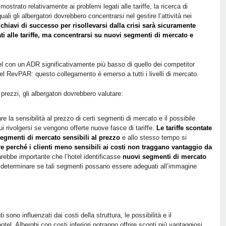
trato relativamente ai problemi legati alle tariffe, la ricerca di
uali gli albergatori dovrebbero concentrarsi nel gestire l’attività nei
chiavi di successo per risollevarsi dalla crisi sarà sicuramente
ti alle tariffe, ma concentrarsi su nuovi segmenti di mercato e
otel con un ADR significativamente più basso di quello dei competitor
l RevPAR: questo collegamento è emerso a tutti i livelli di mercato.
 prezzi, gli albergatori dovrebbero valutare:
re la sensibilità al prezzo di certi segmenti di mercato e il possibile
 rivolgersi se vengono offerte nuove fasce di tariffe.
Le tariffe scontate
segmenti di mercato sensibili al prezzo
e allo stesso tempo si
re perché i clienti meno sensibili ai costi non traggano vantaggio da
sarebbe importante che l’hotel identificasse
nuovi segmenti di mercato
e determinare se tali segmenti possano essere adeguati all’immagine
ti sono influenzati dai costi della struttura, le possibilità e il
tel. Alberghi con costi inferiori potranno offrire sconti più vantaggiosi,