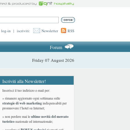
log-in
|
iscriviti:
Newsletter
RSS
Forum
Friday 07 August 2026
Iscriviti alla Newsletter!
Inserisci il tuo indirizzo e-mail per:
» rimanere aggiornato ogni settimana sulle
strategie di web marketing
indispensabili per
promuovere l’hotel su Internet;
» non perdere mai le
ultime novità del mercato
turistico
nazionale ed internazionale
;
» accedere ai
BONUS esclusivi
riservati agli