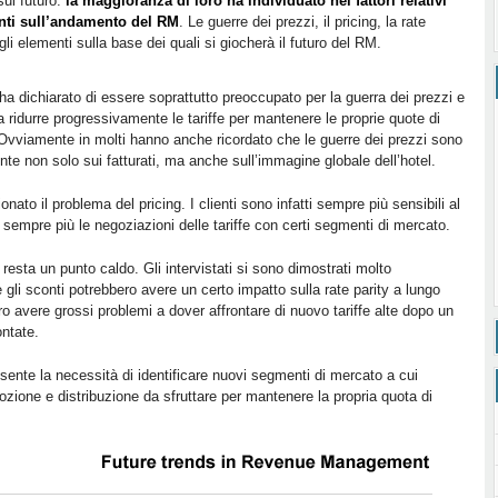
sul futuro:
la maggioranza di loro ha individuato nei fattori relativi
luenti sull’andamento del RM
. Le guerre dei prezzi, il pricing, la rate
li elementi sulla base dei quali si giocherà il futuro del RM.
 ha dichiarato di essere soprattutto preoccupato per la guerra dei prezzi e
 a ridurre progressivamente le tariffe per mantenere le proprie quote di
Ovviamente in molti hanno anche ricordato che le guerre dei prezzi sono
nte non solo sui fatturati, ma anche sull’immagine globale dell’hotel.
nato il problema del pricing. I clienti sono infatti sempre più sensibili al
empre più le negoziazioni delle tariffe con certi segmenti di mercato.
resta un punto caldo. Gli intervistati si sono dimostrati molto
e gli sconti potrebbero avere un certo impatto sulla rate parity a lungo
ro avere grossi problemi a dover affrontare di nuovo tariffe alte dopo un
ontate.
i sente la necessità di identificare nuovi segmenti di mercato a cui
mozione e distribuzione da sfruttare per mantenere la propria quota di