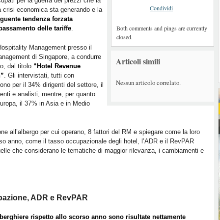
upati per la guerra dei prezzi che la
Condividi
a crisi economica sta generando e la
guente tendenza forzata
Both comments and pings are currently
bassamento delle tariffe
.
closed.
Hospitality Management presso il
Management di Singapore, a condurre
Articoli simili
o, dal titolo
“Hotel Revenue
n”
. Gli intervistati, tutti con
Nessun articolo correlato.
no per il 34% dirigenti del settore, il
nti e analisti, mentre, per quanto
Europa, il 37% in Asia e in Medio
one all’albergo per cui operano, 8 fattori del RM e spiegare come la loro
rso anno, come il tasso occupazionale degli hotel, l’ADR e il RevPAR
quelle che considerano le tematiche di maggior rilevanza, i cambiamenti e
upazione, ADR e RevPAR
berghiere rispetto allo scorso anno sono risultate nettamente