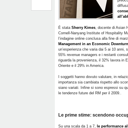
preocc
diffus
conse
all’ab
È stata
Sherry Kimes
, docente di Asian 
Cornell-Nanyang Institute of Hospitality 
l’indagine online conclusa alla fine di marz
Management in an Economic Downtur
un’esperienza che varia dai 5 ai 10 anni, so
55% revenue managers e i restanti consule
riguarda la provenienza, il 32% lavora in 
Oriente e il 29% in America.
I soggetti hanno dovuto valutare, in relazi
importanza sia cambiata rispetto allo sco
siano variati. Infine si sono espressi su 
le tendenze future del RM per il 2009..
Le prime stime: scendono occ
Su una scala da 1 a 7,
le performance al