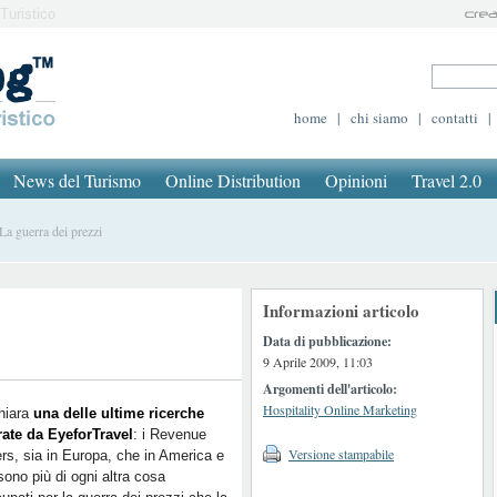
Turistico
home
|
chi siamo
|
contatti
|
News del Turismo
Online Distribution
Opinioni
Travel 2.0
 guerra dei prezzi
Informazioni articolo
Data di pubblicazione:
9 Aprile 2009, 11:03
Argomenti dell'articolo:
Hospitality Online Marketing
hiara
una delle ultime ricerche
rate da EyeforTravel
: i Revenue
Versione stampabile
s, sia in Europa, che in America e
sono più di ogni altra cosa