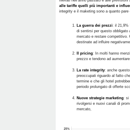
rilevati nell’anno passato e alle previsioni 
alle tariffe quelli più importanti e inf
integrity e il maketing sono a quanto pare g
La guerra dei prezzi
: il 21,9%
di sentirsi per questo obbligato
mercato e restare competitivo. 
destinate ad influire negativame
Il pricing
: In molti hanno menzio
prezzo e tendono ad aumentare s
La rate integrity
: anche questo 
preoccupati riguardo al fatto ch
termine e che gli hotel potrebbe
periodo prolungato di offerte sc
Nuove strategie marketing
: s
rivolgersi e nuovi canali di pro
mercato,