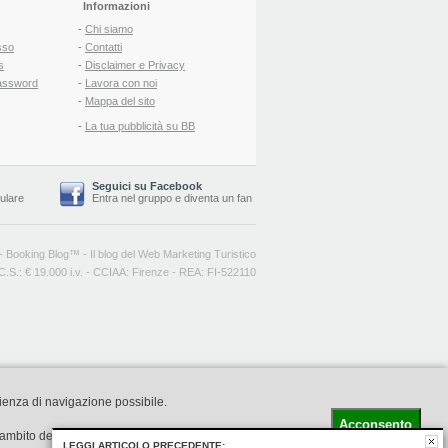
Informazioni
-
Chi siamo
sso
-
Contatti
s
-
Disclaimer e Privacy
assword
-
Lavora con noi
-
Mappa del sito
-
La tua pubblicità su BB
Seguici su Facebook
lulare
Entra nel gruppo
e
diventa un fan
-
Booking Blog
™ -
Il blog del Web Marketing Turistico
C.S.: € 19.000 i.v. - CCIAA: Firenze - REA: FI-522110
rienza di navigazione possibile.
Acconsento
l'ambito della navigazione in rete
LEGGI ARTICOLO PRECEDENTE: