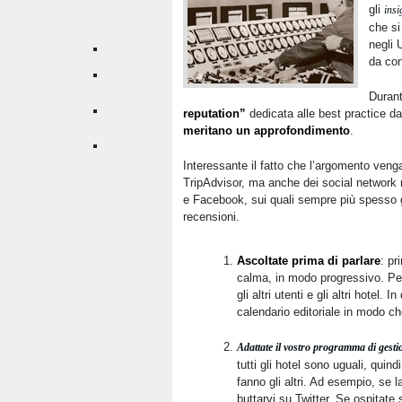
gli
insi
che si
negli 
da con
Duran
reputation”
dedicata alle best practice d
meritano un approfondimento
.
Interessante il fatto che l’argomento venga
TripAdvisor, ma anche dei social network no
e Facebook, sui quali sempre più spesso gl
recensioni.
Ascoltate prima di parlare
: pr
calma, in modo progressivo. Pe
gli altri utenti e gli altri hotel
calendario editoriale in modo ch
Adattate il vostro programma di gestio
tutti gli hotel sono uguali, qui
fanno gli altri. Ad esempio, se l
buttarvi su Twitter. Se ospitate 