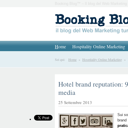
Booking Blog™ – Il blog del Web Marketing 
H
ome
Hospitality Online Marketing
Sei qui:
Home
»
Hospitality Online Marketing
» Ho
Hotel brand reputation: 9 
media
25 Settembre 2013
Sui so
brand 
prati