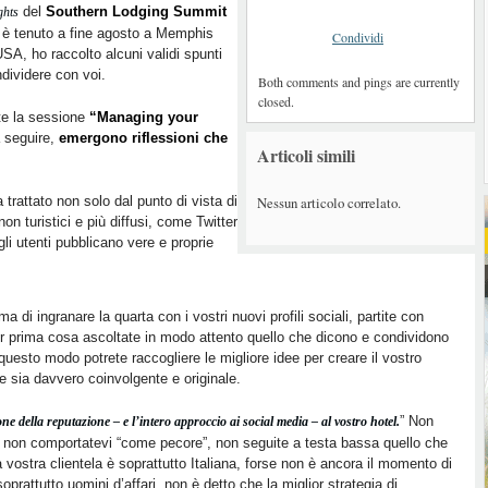
del
Southern Lodging Summit
ghts
 è tenuto a fine agosto a Memphis
Condividi
USA, ho raccolto alcuni validi spunti
dividere con voi.
Both comments and pings are currently
closed.
te la sessione
“Managing your
a seguire,
emergono riflessioni che
Articoli simili
Nessun articolo correlato.
 trattato non solo dal punto di vista di
n turistici e più diffusi, come Twitter
i utenti pubblicano vere e proprie
ima di ingranare la quarta con i vostri nuovi profili sociali, partite con
r prima cosa ascoltate in modo attento quello che dicono e condividono
. In questo modo potrete raccogliere le migliore idee per creare il vostro
e sia davvero coinvolgente e originale.
” Non
ne della reputazione – e l’intero approccio ai social media – al vostro hotel.
ndi non comportatevi “come pecore”, non seguite a testa bassa quello che
a vostra clientela è soprattutto Italiana, forse non è ancora il momento di
soprattutto uomini d’affari, non è detto che la miglior strategia di