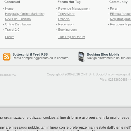
Contenuti
Forum Hot Tag
Community
-
Home
-
Revenue Managament
-
Forum
-
Hospitality Online Marketing
-
TripAdvisor
-
Effettua l'acce
-
News del Turismo
-
Expedia
-
Registrati grati
-
Online Distribution
-
Recensioni
-
Recupera la p
-
Travel 2.0
-
Booking.com
-
Forum
-
Tutti i tag del forum
Sottoscrivi il Feed RSS
Booking Blog Mobile
Resta sempre aggiornato ed in contatto
Naviga direttamente dal tuo cel
Copyright © 2006-2026 QNT S.r.l. Socio Unico -
www.qnt.it
P.iva: 02333620488 - 
organizzazione utilizza i cookies al fine di fornire ai propri clienti la miglior espe
di inviare messaggi pubblicitari in linea con le preferenze manifestate dall'utente nel