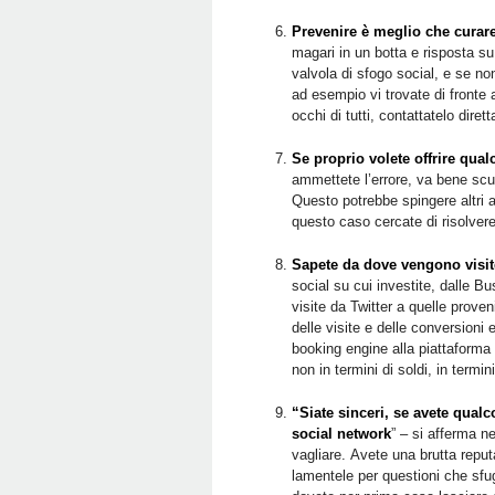
Prevenire è meglio che curar
magari in un botta e risposta su
valvola di sfogo social, e se no
ad esempio vi trovate di fronte 
occhi di tutti, contattatelo diret
Se proprio volete offrire qualc
ammettete l’errore, va bene scus
Questo potrebbe spingere altri 
questo caso cercate di risolvere
Sapete da dove vengono visit
social su cui investite, dalle 
visite da Twitter a quelle prove
delle visite e delle conversioni e
booking engine alla piattaforma e
non in termini di soldi, in termin
“Siate sinceri, se avete qual
social network
” – si afferma 
vagliare.
Avete una brutta reput
lamentele per questioni che sfu