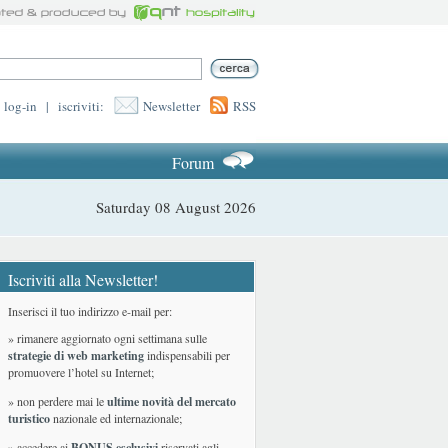
log-in
|
iscriviti:
Newsletter
RSS
Forum
Saturday 08 August 2026
Iscriviti alla Newsletter!
Inserisci il tuo indirizzo e-mail per:
» rimanere aggiornato ogni settimana sulle
strategie di web marketing
indispensabili per
promuovere l’hotel su Internet;
» non perdere mai le
ultime novità del mercato
turistico
nazionale ed internazionale
;
» accedere ai
BONUS esclusivi
riservati agli