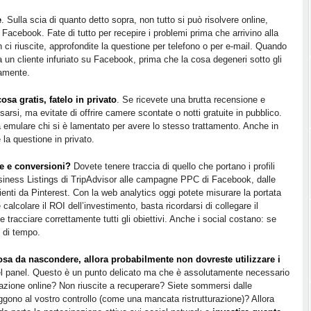
e
. Sulla scia di quanto detto sopra, non tutto si può risolvere online,
 Facebook. Fate di tutto per recepire i problemi prima che arrivino alla
n ci riuscite, approfondite la questione per telefono o per e-mail. Quando
a un cliente infuriato su Facebook, prima che la cosa degeneri sotto gli
tamente.
osa gratis, fatelo in privato
. Se ricevete una brutta recensione e
arsi, ma evitate di offrire camere scontate o notti gratuite in pubblico.
a emulare chi si è lamentato per avere lo stesso trattamento. Anche in
 la questione in privato.
e e conversioni?
Dovete tenere traccia di quello che portano i profili
Business Listings di TripAdvisor alle campagne PPC di Facebook, dalle
nienti da Pinterest. Con la web analytics oggi potete misurare la portata
 calcolare il ROI dell’investimento, basta ricordarsi di collegare il
 tracciare correttamente tutti gli obiettivi. Anche i social costano: se
i di tempo.
cosa da nascondere, allora probabilmente non dovreste utilizzare i
nel panel. Questo è un punto delicato ma che è assolutamente necessario
azione online? Non riuscite a recuperare? Siete sommersi dalle
ggono al vostro controllo (come una mancata ristrutturazione)? Allora