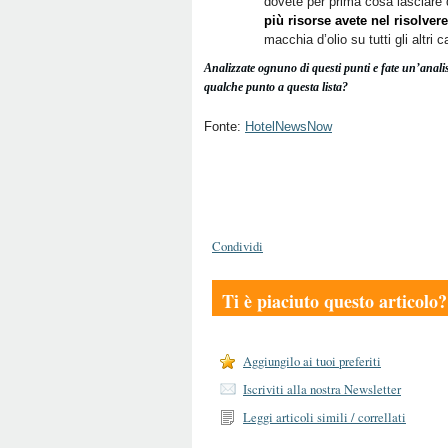
dovete per prima cosa lasciare 
più risorse avete nel risolver
macchia d’olio su tutti gli altri
Analizzate ognuno di questi punti e fate un’analisi
qualche punto a questa lista?
Fonte:
HotelNewsNow
Condividi
Ti è piaciuto questo articolo?
Aggiungilo ai tuoi preferiti
Iscriviti alla nostra Newsletter
Leggi articoli simili / correllati