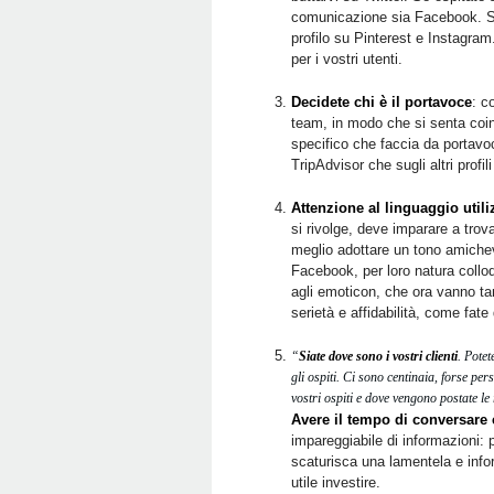
comunicazione sia Facebook. Se i
profilo su Pinterest e Instagram
per i vostri utenti.
Decidete chi è il portavoce
: c
team, in modo che si senta coi
specifico che faccia da portav
TripAdvisor che sugli altri profi
Attenzione al linguaggio utili
si rivolge, deve imparare a tro
meglio adottare un tono amichev
Facebook, per loro natura colloq
agli emoticon, che ora vanno t
serietà e affidabilità, come fate
“
Siate dove sono i vostri clienti
. Potet
gli ospiti. Ci sono centinaia, forse pe
vostri ospiti e dove vengono postate le
Avere il tempo di conversare c
impareggiabile di informazioni: 
scaturisca una lamentela e info
utile investire.