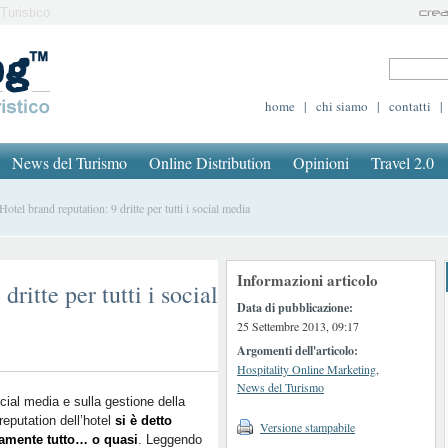
Turistico
home
|
chi siamo
|
contatti
|
News del Turismo
Online Distribution
Opinioni
Travel 2.0
tel brand reputation: 9 dritte per tutti i social media
Informazioni articolo
dritte per tutti i social
Data di pubblicazione:
25 Settembre 2013, 09:17
Argomenti dell'articolo:
Hospitality Online Marketing
,
News del Turismo
cial media e sulla gestione della
reputation dell’hotel
si è detto
Versione stampabile
camente tutto… o quasi
. Leggendo