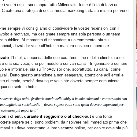
 vostri ospiti sono soprattutto Millennials, forse è l’ora di farvi un
. Create una strategia di social media marketing fatta su misura per voi e
ome sempre vi consigliamo di condividere le vostre recensioni con il
nvolto e motivato, ma designate sempre una sola persona o un team
oce pubblico. Al momento di rispondere a un commento, sia su
li social, dovrà dar voce all’hotel in maniera univoca e coerente.
zzato
: l’hotel, a seconda delle sue caratteristiche e della clientela a cui
vare una sua voce, che poi modulerà sui vari canali. In generale è sempre
ole e informale, sia su TripAdvisor che, soprattutto, su canali come
uiali. Detto questo attenzione a non esagerare, attenzione agli errori e
anto di moda, perché dovunque voi siate dovrete sempre comunicare
 quando siete in hotel.
e ottenere degli ottimi feedback stando nella lobby o in sala colazioni e conversando con
rsino migliaia di social media – dovete sapere quali sono quelli davvero importanti per i
 recensioni più importanti”
.
on i clienti, durante il soggiorno o al check-out
è una fonte
potrete sapere se ci sono problemi da risolvere nell’immediato prima che
rmarvi su dove progettano le loro vacanze online, per capire dove sia più