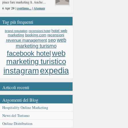
piace fare marketing lì. Anche…
6 Apr 20 |
continua...
|
Ataman
Tag più frequenti
hotel web
brand reputation
recensioni hotel
booking.com
recensioni
marketing
web
seo
revenue management
marketing turismo
web
facebook hotel
marketing turistico
expedia
instagram
Articoli recenti
Argomenti del Blog
Hospitality Online Marketing
News del Turismo
Online Distribution