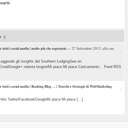
ssarti:
o
»
— 27 Settembre 2013, alle ore
tutti i social media | molto più che segretaria
Leggendo gli insights del Southern LodgingSee on
EmailGoogle+ roberta longoniMi piace:Mi piace Caricamento… Feed RSS
r tutti i social media | Booking Blog … | Trucchi e Strategie di WebMarketing
this:TwitterFacebookGoogleMi piace:Mi piace […]