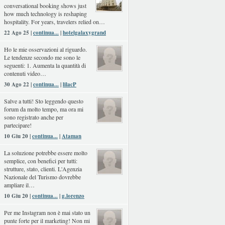
conversational booking shows just
how much technology is reshaping
hospitality. For years, travelers relied on…
22 Ago 25 |
continua...
|
hotelgalaxygrand
Ho le mie osservazioni al riguardo.
Le tendenze secondo me sono le
seguenti: 1. Aumenta la quantità di
contenuti video…
30 Ago 22 |
continua...
|
lilacP
Salve a tutti! Sto leggendo questo
forum da molto tempo, ma ora mi
sono registrato anche per
partecipare!
10 Giu 20 |
continua...
|
Ataman
La soluzione potrebbe essere molto
semplice, con benefici per tutti:
strutture, stato, clienti. L'Agenzia
Nazionale del Turismo dovrebbe
ampliare il…
10 Giu 20 |
continua...
|
g.lorenzo
Per me Instagram non è mai stato un
punte forte per il marketing! Non mi