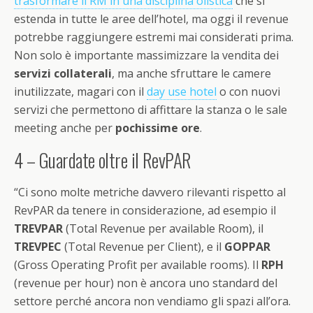
trasformare il RM in una disciplina olistica
che si
estenda in tutte le aree dell’hotel, ma oggi il revenue
potrebbe raggiungere estremi mai considerati prima.
Non solo è importante massimizzare la vendita dei
servizi collaterali
, ma anche sfruttare le camere
inutilizzate, magari con il
day use hotel
o con nuovi
servizi che permettono di affittare la stanza o le sale
meeting anche per
pochissime ore
.
4 – Guardate oltre il RevPAR
“Ci sono molte metriche davvero rilevanti rispetto al
RevPAR da tenere in considerazione, ad esempio il
TREVPAR
(Total Revenue per available Room), il
TREVPEC
(Total Revenue per Client), e il
GOPPAR
(Gross Operating Profit per available rooms). Il
RPH
(revenue per hour) non è ancora uno standard del
settore perché ancora non vendiamo gli spazi all’ora.