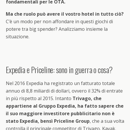
fondamentali per le OTA.
Ma che ruolo pu
ò
avere il vostro hotel in tutto ci
ò
?
C’è un modo per non affondare in questi giochi di
potere tra big spender? Analizziamo insieme la
situazione.
Expedia e Priceline: sono in guerra o cosa?
Nel 2016 Expedia ha registrato un fatturato totale
annuo di 8,8 miliardi di dollari, ovvero il 32% di entrate
in più rispetto al 2015. Intanto
Trivago, che
appartiene al Gruppo Expedia, ha fatto sapere che
il suo maggiore investitore pubblicitario non
è
stato Expedia, bens
ì
Priceline Group
, che a sua volta
controlla il principale competitor di Trivago, Kayak.