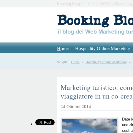
Booking Blog™ – Il blog del Web Marketing 
H
ome
Hospitality Online Marketing
Sei qui:
Home
»
Hospitality Online Marketing
» Ma
Marketing turistico: come
viaggiatore in un co-crea
24 Ottobre 2014
Date l
una
d
costr