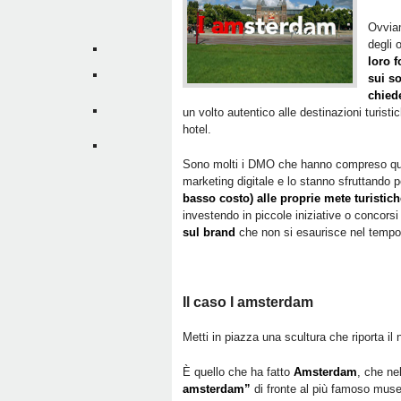
Ovvia
degli 
loro f
sui s
chied
un volto autentico alle destinazioni turisti
hotel.
Sono molti i DMO che hanno compreso q
marketing digitale e lo stanno sfruttando 
basso costo) alle proprie mete turistich
investendo in piccole iniziative o concor
sul brand
che non si esaurisce nel tempo
Il caso I amsterdam
Metti in piazza una scultura che riporta il 
È quello che ha fatto
Amsterdam
, che ne
amsterdam”
di fronte al più famoso muse