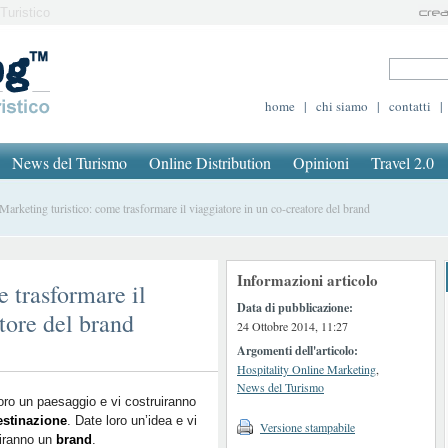
Turistico
home
|
chi siamo
|
contatti
|
News del Turismo
Online Distribution
Opinioni
Travel 2.0
rketing turistico: come trasformare il viaggiatore in un co-creatore del brand
Informazioni articolo
 trasformare il
Data di pubblicazione:
tore del brand
24 Ottobre 2014, 11:27
Argomenti dell'articolo:
Hospitality Online Marketing
,
News del Turismo
oro un paesaggio e vi costruiranno
estinazione
. Date loro un’idea e vi
Versione stampabile
uiranno un
brand
.