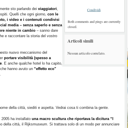
mente sto parlando dei
viaggiatori
,
Condividi
ospiti. Quelli che ogni giorno,
con le
oto, i video e i contenuti condivisi
Both comments and pings are currently
ocial media – senza saperlo e senza
closed.
ere niente in cambio
– sanno dare
che e raccontare la storia del vostro
Articoli simili
uesto nuovo meccanismo del
Nessun articolo correlato.
per
portare visibilità (spesso a
e
. E anche qualche hotel lo ha capito,
si che hanno avuto un
“effetto eco”
.
nome della città, siediti e aspetta. Vedrai cosa ti combina la gente.
l 2005 ha installato
una macro scultura che riportava la dicitura “I
o della città, il Rijksmuseum. Si trattava solo di un modo per annunciare