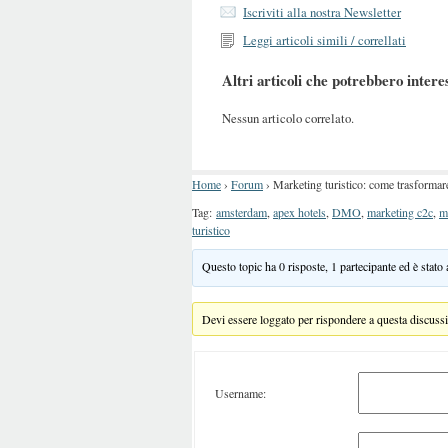
Iscriviti alla nostra Newsletter
Leggi articoli simili / correllati
Altri articoli che potrebbero intere
Nessun articolo correlato.
Home
›
Forum
›
Marketing turistico: come trasformare
Tag:
amsterdam
,
apex hotels
,
DMO
,
marketing c2c
,
m
turistico
Questo topic ha 0 risposte, 1 partecipante ed è stato
Devi essere loggato per rispondere a questa discuss
Username: