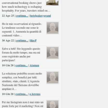
conversational booking shows just
how much technology is reshaping
hospitality. For years, travelers relied on…
22 Ago 25 |
continua...
|
hotelgalaxygrand
Ho le mie osservazioni al riguardo.
Le tendenze secondo me sono le
seguenti: 1. Aumenta la quantità di
contenuti video…
30 Ago 22 |
continua...
|
lilacP
Salve a tutti! Sto leggendo questo
forum da molto tempo, ma ora mi
sono registrato anche per
partecipare!
10 Giu 20 |
continua...
|
Ataman
La soluzione potrebbe essere molto
semplice, con benefici per tutti:
strutture, stato, clienti. L'Agenzia
Nazionale del Turismo dovrebbe
ampliare il…
10 Giu 20 |
continua...
|
g.lorenzo
Per me Instagram non è mai stato un
punte forte per il marketing! Non mi