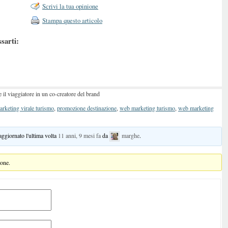
Scrivi la tua opinione
Stampa questo articolo
ssarti:
 il viaggiatore in un co-creatore del brand
arketing virale turismo
,
promozione destinazione
,
web marketing turismo
,
web marketing
 aggiornato l'ultima volta
11 anni, 9 mesi fa
da
marghe
.
ione.