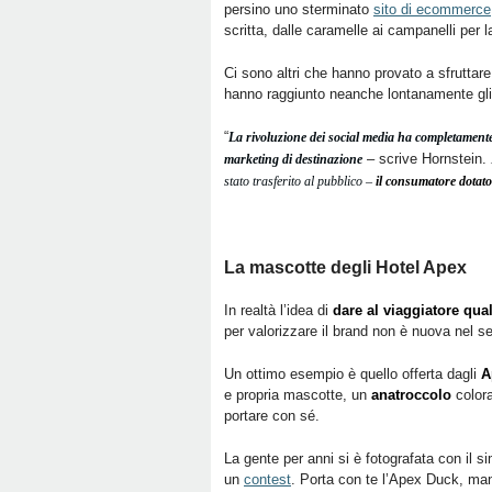
persino uno sterminato
sito di ecommerce
scritta, dalle caramelle ai campanelli per la
Ci sono altri che hanno provato a sfruttare
hanno raggiunto neanche lontanamente gli s
“
La rivoluzione dei social media ha completamente 
– scrive Hornstein.
marketing di destinazione
stato trasferito al pubblico –
il consumatore dotato
La mascotte degli Hotel Apex
In realtà l’idea di
dare al viaggiatore qual
per valorizzare il brand non è nuova nel set
Un ottimo esempio è quello offerta dagli
A
e propria mascotte, un
anatroccolo
colora
portare con sé.
La gente per anni si è fotografata con il s
un
contest
. Porta con te l’Apex Duck, mand