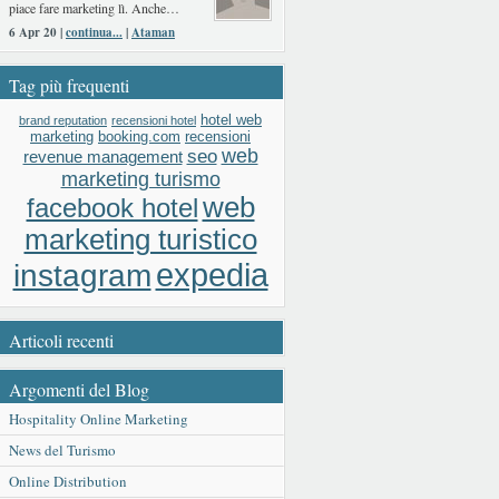
piace fare marketing lì. Anche…
6 Apr 20 |
continua...
|
Ataman
Tag più frequenti
hotel web
brand reputation
recensioni hotel
booking.com
recensioni
marketing
web
seo
revenue management
marketing turismo
web
facebook hotel
marketing turistico
expedia
instagram
Articoli recenti
Argomenti del Blog
Hospitality Online Marketing
News del Turismo
Online Distribution