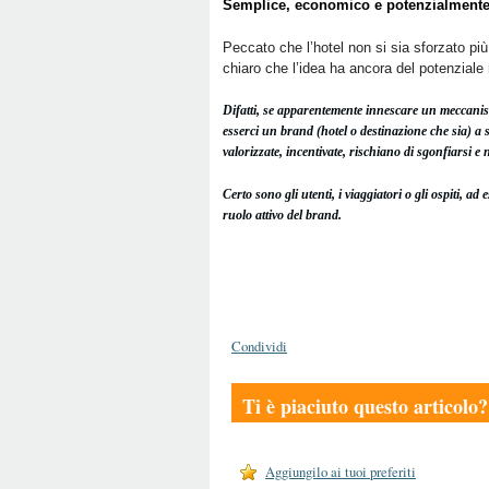
Semplice, economico e potenzialmente 
Peccato che l’hotel non si sia sforzato più 
chiaro che l’idea ha ancora del potenziale 
Difatti, se apparentemente innescare un meccani
esserci un brand (hotel o destinazione che sia) a 
valorizzate, incentivate, rischiano di sgonfiarsi e n
Certo sono gli utenti, i viaggiatori o gli ospiti, a
ruolo attivo del brand.
Condividi
Ti è piaciuto questo articolo?
Aggiungilo ai tuoi preferiti