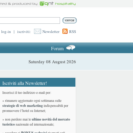
log-in
|
iscriviti:
Newsletter
RSS
Forum
Saturday 08 August 2026
Iscriviti alla Newsletter!
Inserisci il tuo indirizzo e-mail per:
» rimanere aggiornato ogni settimana sulle
strategie di web marketing
indispensabili per
promuovere l’hotel su Internet;
» non perdere mai le
ultime novità del mercato
turistico
nazionale ed internazionale
;
» accedere ai
BONUS esclusivi
riservati agli