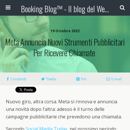
Booking Blog™ - Il blog del Web Marketing Turistico
19 Ottobre 2022
Meta Annuncia Nuovi Strumenti Pubblicitari
Per Ricevere Chiamate
Condividi
Twitta
Pin
E-mail
Nuovo giro, altra corsa. Meta si rinnova e annuncia
una novità dopo l’altra: adesso è il turno delle
campagne pubblicitarie che prevedono una chiamata.
Secondo
Social Media Today
, nel prossimo periodo