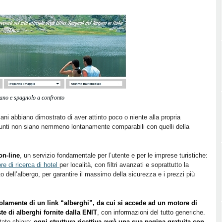
liano e spagnolo a confronto
iani abbiano dimostrato di aver attinto poco o niente alla propria
ggiunti non siano nemmeno lontanamente comparabili con quelli della
on-line
, un servizio fondamentale per l’utente e per le imprese turistiche:
re di ricerca di hotel
per località, con filtri avanzati e soprattutto la
to dell’albergo, per garantire il massimo della sicurezza e i prezzi più
 solamente di un link “alberghi”, da cui si accede ad un motore di
ste di alberghi fornite dalla ENIT
, con informazioni del tutto generiche.
tato chiaro:
ogni struttura ricettiva avrà una sua pagina gratuita con