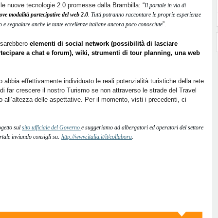
lle nuove tecnologie 2.0 promesse dalla Brambilla: “
Il portale in via di
ve modalità partecipative del web 2.0
. Tutti potranno raccontare le proprie esperienze
”.
eo e segnalare anche le tante eccellenze italiane ancora poco conosciute
 sarebbero
elementi di social network (possibilità di lasciare
rtecipare a chat e forum), wiki, strumenti di tour planning, una web
abbia effettivamente individuato le reali potenzialità turistiche della rete
 di far crescere il nostro Turismo se non attraverso le strade del Travel
o all’altezza delle aspettative. Per il momento, visti i precedenti, ci
rogetto sul
sito ufficiale del Governo
e suggeriamo ad albergatori ed operatori del settore
ortale inviando consigli su:
http://www.italia.it/it/collabora
.