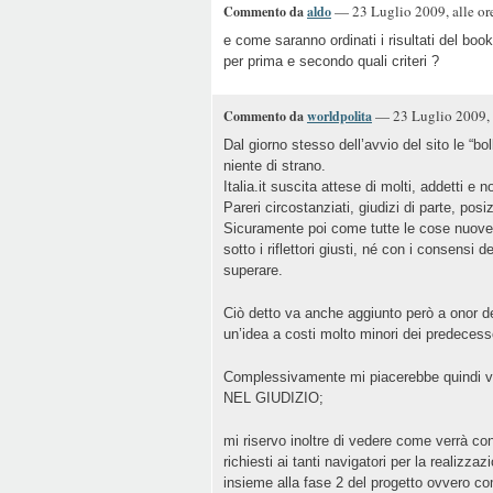
— 23 Luglio 2009, alle o
Commento da
aldo
e come saranno ordinati i risultati del boo
per prima e secondo quali criteri ?
— 23 Luglio 2009, 
Commento da
worldpolita
Dal giorno stesso dell’avvio del sito le “bo
niente di strano.
Italia.it suscita attese di molti, addetti e n
Pareri circostanziati, giudizi di parte, pos
Sicuramente poi come tutte le cose nuove (q
sotto i riflettori giusti, né con i consensi 
superare.
Ciò detto va anche aggiunto però a onor de
un’idea a costi molto minori dei predecesso
Complessivamente mi piacerebbe quindi ved
NEL GIUDIZIO;
mi riservo inoltre di vedere come verrà cond
richiesti ai tanti navigatori per la realiz
insieme alla fase 2 del progetto ovvero co