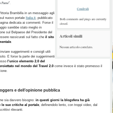
”.
ro Paese
Condividi
ittoria Brambilla in un messaggio agli
 sul nuovo portale
Italia.it
, pubblicato
Both comments and pings are currently
pagina dedicata ai commenti. Forse il
closed.
gio sarebbe stato meglio in
zione sul Belpaese del Presidente del
Articoli simili
essere rassicurati sul fatto che
il sito
imentale
.
Nessun articolo correlato.
 inviare suggerimenti e consigli utili
 sito. E forse la parte dei suggerimenti
adesso
l’unico elemento 2.0 del
roiettato nel mondo del Travel 2.0
come invece è stato promesso il
zione.
 bloggers e dell’opinione pubblica
 ne sia davvero bisogno:
in questi giorni la blogsfera ha già
e sue critiche al portale
, definendolo lento, con troppi video, dal
ittivi rilevanti.