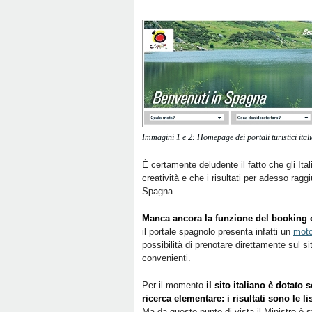
Immagini 1 e 2: Homepage dei portali turistici ita
È certamente deludente il fatto che gli Ital
creatività e che i risultati per adesso ra
Spagna.
Manca ancora la funzione del booking 
il portale spagnolo presenta infatti un
moto
possibilità di prenotare direttamente sul si
convenienti.
Per il momento
il sito italiano è dotato
ricerca elementare: i risultati sono le li
Ma da questo punto di vista il Ministro è s