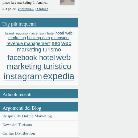
piace fare marketing lì. Anche…
6 Apr 20 |
continua...
|
Ataman
Tag più frequenti
hotel web
brand reputation
recensioni hotel
booking.com
recensioni
marketing
web
seo
revenue management
marketing turismo
web
facebook hotel
marketing turistico
expedia
instagram
Articoli recenti
Argomenti del Blog
Hospitality Online Marketing
News del Turismo
Online Distribution