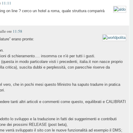
re
11:11
king on line ? cerco un hotel a roma, quale struttura comparirà
alle ore
11:58
llature” erano pronte:
on.
izioni di schieramento…. insomma ce n’è per tutti i gusti.
uesta in modo particolare visti i precedenti, italia.it non nasce proprio
della critica), suscita dubbi e perplessità, con parecchie riserve da
l vero, che in pochi mesi questo Ministro ha saputo tradurre in pratica
ri.
ere tanti altri articoli e commenti come questo, equilibrati e CALIBRATI
otto lo sviluppo e la traduzione in fatti dei suggerimenti e contributi
zazione dei prossimi RELEASE (post beta),
me verrà sviluppato il sito con le nuove funzionalità ad esempio il DMS;