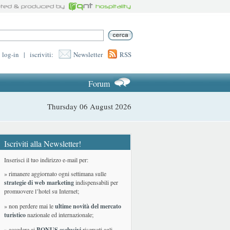
log-in
|
iscriviti:
Newsletter
RSS
Forum
Thursday 06 August 2026
Iscriviti alla Newsletter!
Inserisci il tuo indirizzo e-mail per:
» rimanere aggiornato ogni settimana sulle
strategie di web marketing
indispensabili per
promuovere l’hotel su Internet;
» non perdere mai le
ultime novità del mercato
turistico
nazionale ed internazionale
;
» accedere ai
BONUS esclusivi
riservati agli