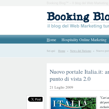
Booking Blog™ – Il blog del Web Marketing 
H
ome
Hospitality Online Marketing
Sei qui:
Home
»
News del Turismo
» Nuovo portale
Nuovo portale Italia.it: 
punto di vista 2.0
21 Luglio 2009
“
Cari a
del port
esclusi