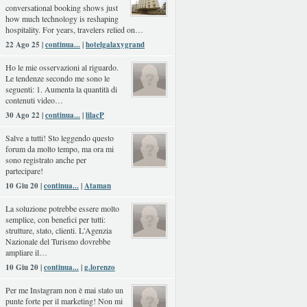
conversational booking shows just
how much technology is reshaping
hospitality. For years, travelers relied on…
22 Ago 25 |
continua...
|
hotelgalaxygrand
Ho le mie osservazioni al riguardo.
Le tendenze secondo me sono le
seguenti: 1. Aumenta la quantità di
contenuti video…
30 Ago 22 |
continua...
|
lilacP
Salve a tutti! Sto leggendo questo
forum da molto tempo, ma ora mi
sono registrato anche per
partecipare!
10 Giu 20 |
continua...
|
Ataman
La soluzione potrebbe essere molto
semplice, con benefici per tutti:
strutture, stato, clienti. L'Agenzia
Nazionale del Turismo dovrebbe
ampliare il…
10 Giu 20 |
continua...
|
g.lorenzo
Per me Instagram non è mai stato un
punte forte per il marketing! Non mi