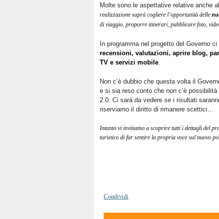
Molte sono le aspettative relative anche a
realizzazione saprà cogliere l’opportunità delle
nuo
di viaggio, proporre itinerari, pubblicare foto, vid
In programma nel progetto del Governo ci
recensioni, valutazioni, aprire blog, pa
TV e servizi mobile
.
Non c’è dubbio che questa volta il Governo 
e si sia reso conto che non c’è possibilità
2.0. Ci sarà da vedere se i risultati sarann
riserviamo il diritto di rimanere scettici…
Intanto vi invitiamo a scoprire tutti i dettagli del p
turistico di far sentire la propria voce sul nuovo p
Condividi