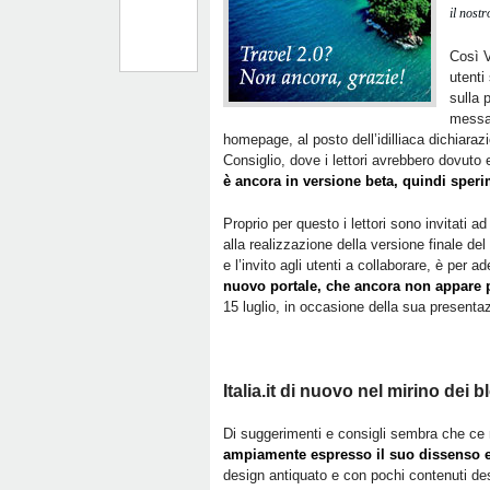
il nost
Così V
utenti
sulla 
messag
homepage, al posto dell’idilliaca dichiara
Consiglio, dove i lettori avrebbero dovuto 
è ancora in versione beta, quindi sper
Proprio per questo i lettori sono invitati ad
alla realizzazione della versione finale del
e l’invito agli utenti a collaborare, è per 
nuovo portale, che ancora non appare p
15 luglio, in occasione della sua presenta
Italia.it di nuovo nel mirino dei
Di suggerimenti e consigli sembra che ce
ampiamente espresso il suo dissenso e l
design antiquato e con pochi contenuti descr