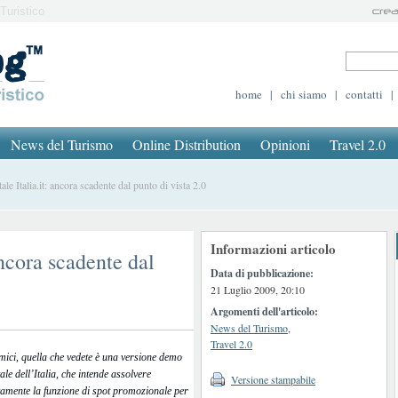
Turistico
home
|
chi siamo
|
contatti
|
News del Turismo
Online Distribution
Opinioni
Travel 2.0
 Italia.it: ancora scadente dal punto di vista 2.0
Informazioni articolo
ancora scadente dal
Data di pubblicazione:
21 Luglio 2009, 20:10
Argomenti dell'articolo:
News del Turismo
,
Travel 2.0
mici, quella che vedete è una versione demo
ale dell’Italia, che intende assolvere
Versione stampabile
vamente la funzione di spot promozionale per