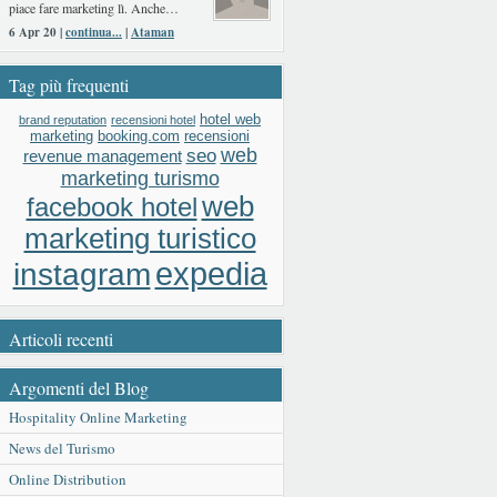
piace fare marketing lì. Anche…
6 Apr 20 |
continua...
|
Ataman
Tag più frequenti
hotel web
brand reputation
recensioni hotel
booking.com
recensioni
marketing
web
seo
revenue management
marketing turismo
web
facebook hotel
marketing turistico
expedia
instagram
Articoli recenti
Argomenti del Blog
Hospitality Online Marketing
News del Turismo
Online Distribution