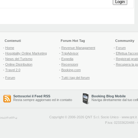
Login
Contenuti
Forum Hot Tag
Community
-
Home
-
Revenue Managament
-
Forum
-
Hospitality Online Marketing
-
TripAdvisor
-
Effettua l'acce
-
News del Turismo
-
Expedia
-
Registrati grati
-
Online Distribution
-
Recensioni
-
Recupera la p
-
Travel 2.0
-
Booking.com
-
Forum
-
Tutti i tag del forum
Sottoscrivi il Feed RSS
Booking Blog Mobile
Resta sempre aggiornato ed in contatto
Naviga direttamente dal tuo cel
Copyright © 2006-2026 QNT S.r.l. Socio Unico -
www.qnt.it
P.iva: 02333620488 - 