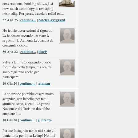
conversational booking shows just
how much technology is reshaping
hospitality. For years, travelers relied on…
22 Ago 25 |
continua...
|
hotelgalaxygrand
Ho le mie osservazioni al riguardo.
Le tendenze secondo me sono le
seguenti: 1. Aumenta la quantità di
contenuti video…
30 Ago 22 |
continua...
|
lilacP
Salve a tutti! Sto leggendo questo
forum da molto tempo, ma ora mi
sono registrato anche per
partecipare!
10 Giu 20 |
continua...
|
Ataman
La soluzione potrebbe essere molto
semplice, con benefici per tutti:
strutture, stato, clienti. L'Agenzia
Nazionale del Turismo dovrebbe
ampliare il…
10 Giu 20 |
continua...
|
g.lorenzo
Per me Instagram non è mai stato un
punte forte per il marketing! Non mi