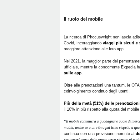
Il ruolo del mobile
La ricerca di Phocuswright non lascia adito
Covid, incoraggiando
viaggi più sicuri e
maggiore attenzione alle loro app.
Nel 2021, la maggior parte dei pernottamen
ufficiale, mentre la concorrente Expedia h
sulle app
.
Oltre alle prenotazioni una tantum, le OTA
coinvolgimento continuo degli utenti.
Più della metà (51%) delle prenotazioni
il 10% in più rispetto alla quota del mobil
“Il mobile continuerà a guadagnare quote di merca
mobili, anche se a un ritmo più lento rispetto a qu
continua con una previsione inerente al
de
recupererà parte della quota persa rispetto al mobil