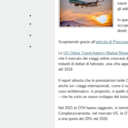
travel
gli add
In que
occupe
diretti
Scopriamolo grazie all’
articolo di Phocusw
Lo
US Online Travel Agency Market Repo
che il mercato dei viaggi online crescerà 
miliardi di dollari di fatturato, una cifra ap
del 2019.
Il report attesta che le prenotazioni lorde
anche se i viaggi internazionali, come è na
caso emblematico, in proposito, è quello 
– che ha visto un nuovo sviluppo del turis
Nel 2021 le OTA hanno raggiunto, in termini 
Complessivamente, nel mercato US, le OTA 
a una quota del 20% nel 2020.