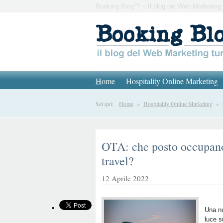
Booking Blog™ – Il blog del Web Marketing 
H
ome
Hospitality Online Marketing
Sei qui:
Home
»
Hospitality Online Marketing
» OT
OTA: che posto occupan
travel?
12 Aprile 2022
Una nu
luce s