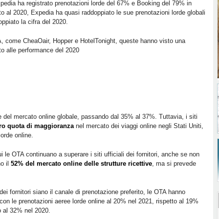
Expedia ha registrato prenotazioni lorde del 67% e Booking del 79% in
tto al 2020, Expedia ha quasi raddoppiato le sue prenotazioni lorde globali
piato la cifra del 2020.
A, come CheaOair, Hopper e HotelTonight, queste hanno visto una
tto alle performance del 2020
el mercato online globale, passando dal 35% al ​​37%. Tuttavia, i siti
oro quota di maggioranza
nel mercato dei viaggi online negli Stati Uniti,
orde online.
i le OTA continuano a superare i siti ufficiali dei fornitori, anche se non
o il
52% del mercato online delle strutture ricettive
, ma si prevede
 dei fornitori siano il canale di prenotazione preferito, le OTA hanno
on le prenotazioni aeree lorde online al 20% nel 2021, rispetto al 19%
to al 32% nel 2020.