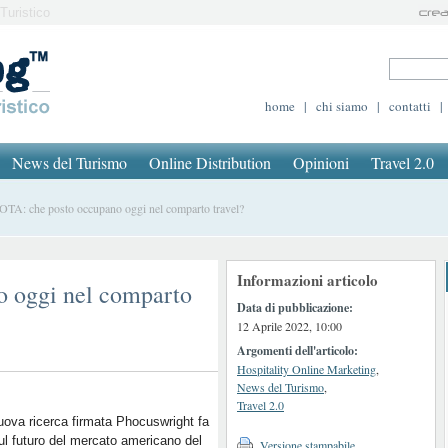
Turistico
home
|
chi siamo
|
contatti
|
News del Turismo
Online Distribution
Opinioni
Travel 2.0
A: che posto occupano oggi nel comparto travel?
Informazioni articolo
o oggi nel comparto
Data di pubblicazione:
12 Aprile 2022, 10:00
Argomenti dell'articolo:
Hospitality Online Marketing
,
News del Turismo
,
Travel 2.0
ova ricerca firmata Phocuswright fa
ul futuro del mercato americano del
Versione stampabile