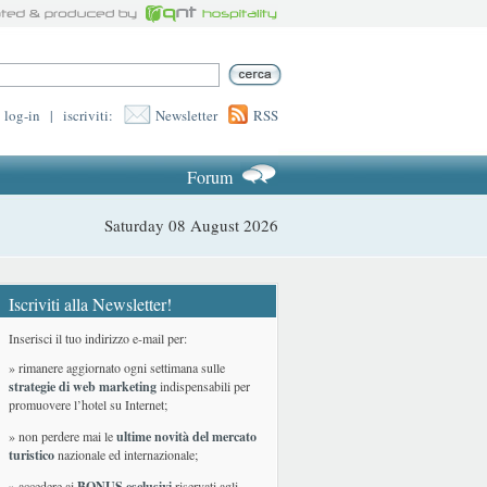
log-in
|
iscriviti:
Newsletter
RSS
Forum
Saturday 08 August 2026
Iscriviti alla Newsletter!
Inserisci il tuo indirizzo e-mail per:
» rimanere aggiornato ogni settimana sulle
strategie di web marketing
indispensabili per
promuovere l’hotel su Internet;
» non perdere mai le
ultime novità del mercato
turistico
nazionale ed internazionale
;
» accedere ai
BONUS esclusivi
riservati agli