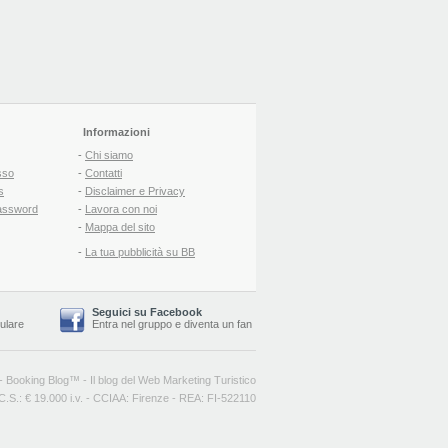
Informazioni
-
Chi siamo
sso
-
Contatti
s
-
Disclaimer e Privacy
assword
-
Lavora con noi
-
Mappa del sito
-
La tua pubblicità su BB
Seguici su Facebook
lulare
Entra nel gruppo
e
diventa un fan
-
Booking Blog
™ -
Il blog del Web Marketing Turistico
C.S.: € 19.000 i.v. - CCIAA: Firenze - REA: FI-522110