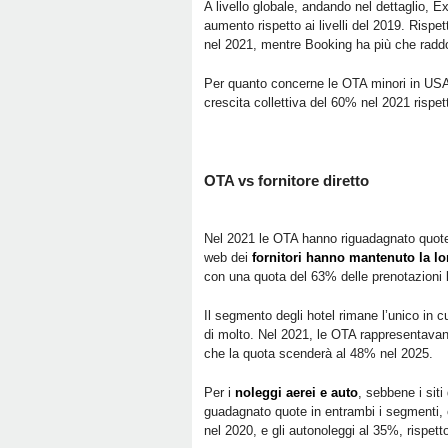
A livello globale, andando nel dettaglio, 
aumento rispetto ai livelli del 2019. Rispe
nel 2021, mentre Booking ha più che raddop
Per quanto concerne le OTA minori in US
crescita collettiva del 60% nel 2021 rispe
OTA vs fornitore diretto
Nel 2021 le OTA hanno riguadagnato quote d
web dei
fornitori hanno mantenuto la l
con una quota del 63% delle prenotazioni l
Il segmento degli hotel rimane l’unico in cu
di molto. Nel 2021, le OTA rappresentavan
che la quota scenderà al 48% nel 2025.
Per i
noleggi aerei e auto
, sebbene i siti
guadagnato quote in entrambi i segmenti, c
nel 2020, e gli autonoleggi al 35%, rispet