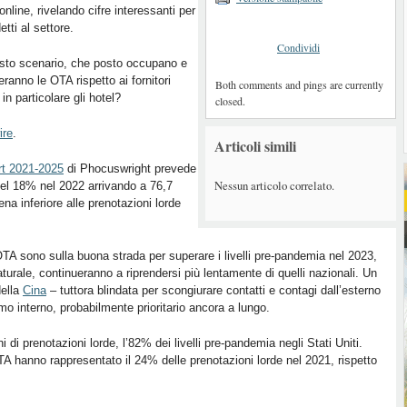
 online, rivelando cifre interessanti per
etti al settore.
Condividi
sto scenario, che posto occupano e
ranno le OTA rispetto ai fornitori
Both comments and pings are currently
, in particolare gli hotel?
closed.
ire
.
Articoli simili
rt 2021-2025
di Phocuswright prevede
Nessun articolo correlato.
del 18% nel 2022 arrivando a 76,7
pena inferiore alle prenotazioni lorde
 OTA sono sulla buona strada per superare i livelli pre-pandemia nel 2023,
turale, continueranno a riprendersi più lentamente di quelli nazionali. Un
della
Cina
– tuttora blindata per scongiurare contatti e contagi dall’esterno
mo interno, probabilmente prioritario ancora a lungo.
di prenotazioni lorde, l’82% dei livelli pre-pandemia negli Stati Uniti.
hanno rappresentato il 24% delle prenotazioni lorde nel 2021, rispetto