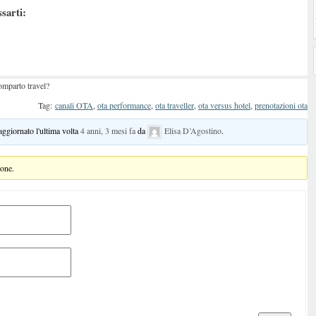
ssarti:
mparto travel?
Tag:
canali OTA
,
ota performance
,
ota traveller
,
ota versus hotel
,
prenotazioni ota
 aggiornato l'ultima volta
4 anni, 3 mesi fa
da
Elisa D’Agostino
.
ione.