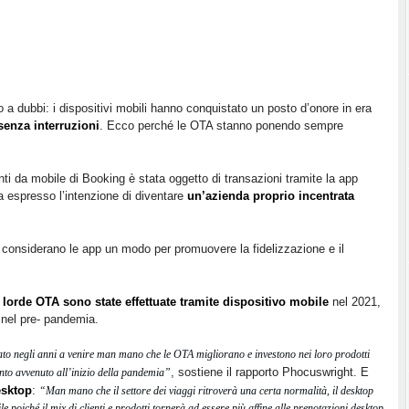
 a dubbi: i dispositivi mobili hanno conquistato un posto d’onore in era
 senza interruzioni
. Ecco perché le OTA stanno ponendo sempre
ti da mobile di Booking è stata oggetto di transazioni tramite la app
a espresso l’intenzione di diventare
un’azienda proprio incentrata
 considerano le app un modo per promuovere la fidelizzazione e il
 lorde OTA sono state effettuate tramite dispositivo mobile
nel 2021,
e nel pre- pandemia.
to negli anni a venire man mano che le OTA migliorano e investono nei loro prodotti
, sostiene il rapporto Phocuswright. E
anto avvenuto all’inizio della pandemia”
sktop
:
“Man mano che il settore dei viaggi ritroverà una certa normalità, il desktop
e poiché il mix di clienti e prodotti tornerà ad essere più affine alle prenotazioni desktop