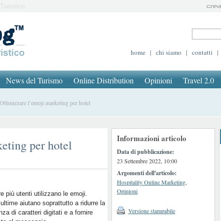
Turistico
home
|
chi siamo
|
contatti
|
News del Turismo
Online Distribution
Opinioni
Travel 2.0
timizzare l’emoji marketing per hotel
Informazioni articolo
keting per hotel
Data di pubblicazione:
23 Settembre 2022, 10:00
Argomenti dell'articolo:
Hospitality Online Marketing
,
Opinioni
 più utenti utilizzano le emoji.
ultime aiutano soprattutto a ridurre la
Versione stampabile
za di caratteri digitati e a fornire