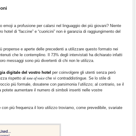
ioni
to emoji a profusione per calarsi nel linguaggio dei più giovani? Niente
ostro hotel di “faccine” e “cuoricini” non è garanzia di raggiungimento del
 propense e aperte delle precedenti a utilizzare questo formato nei
enuti che le contemplino. Il 73% degli intervistati ha dichiarato infatti
oro messaggi sono più divertenti di chi non le utilizza.
egia digitale del vostro hotel
per coinvolgere gli utenti senza però
zza rispetto al
che vi contraddistingue. Se lo stile di
tone of voice
cio più formale, dosatene con parsimonia l’utilizzo; al contrario, se il
ra potete aumentare il numero di simboli inseriti nelle vostre
 con più frequenza il loro utilizzo troviamo, come prevedibile, svariate