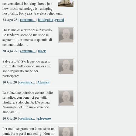
conversational booking shows just
how much technology is reshaping
hospitality. For years, travelers relied on…
22 Ago 25 |
continua...
|
hotelgalaxygrand
Ho le mie osservazioni al riguardo.
Le tendenze secondo me sono le
seguenti: 1. Aumenta la quantità di
contenuti video…
30 Ago 22 |
continua...
|
lilacP
Salve a tutti! Sto leggendo questo
forum da molto tempo, ma ora mi
sono registrato anche per
partecipare!
10 Giu 20 |
continua...
|
Ataman
La soluzione potrebbe essere molto
semplice, con benefici per tutti:
strutture, stato, clienti. L'Agenzia
Nazionale del Turismo dovrebbe
ampliare il…
10 Giu 20 |
continua...
|
g.lorenzo
Per me Instagram non è mai stato un
punte forte per il marketing! Non mi