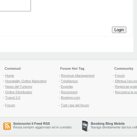
Login
Contenuti
Forum Hot Tag
Community
-
Home
-
Revenue Managament
-
Forum
-
Hospitality Online Marketing
-
TripAdvisor
-
Effettua l'acce
-
News del Turismo
-
Expedia
-
Registrati grati
-
Online Distribution
-
Recensioni
-
Recupera la p
-
Travel 2.0
-
Booking.com
-
Forum
-
Tutti i tag del forum
Sottoscrivi il Feed RSS
Booking Blog Mobile
Resta sempre aggiornato ed in contatto
Naviga direttamente dal tuo cel