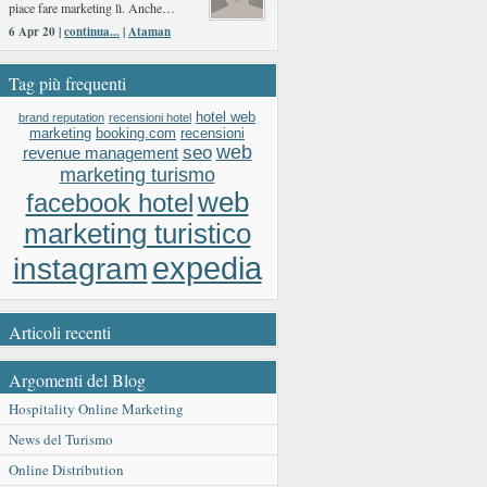
piace fare marketing lì. Anche…
6 Apr 20 |
continua...
|
Ataman
Tag più frequenti
hotel web
brand reputation
recensioni hotel
booking.com
recensioni
marketing
web
seo
revenue management
marketing turismo
web
facebook hotel
marketing turistico
expedia
instagram
Articoli recenti
Argomenti del Blog
Hospitality Online Marketing
News del Turismo
Online Distribution