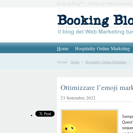
Booking Blog™ – Il blog del Web Marketing 
H
ome
Hospitality Online Marketing
Sei qui:
Home
»
Hospitality Online Marketing
» Ot
Ottimizzare l’emoji mar
23 Settembre 2022
Sempre
Quest’
sequen