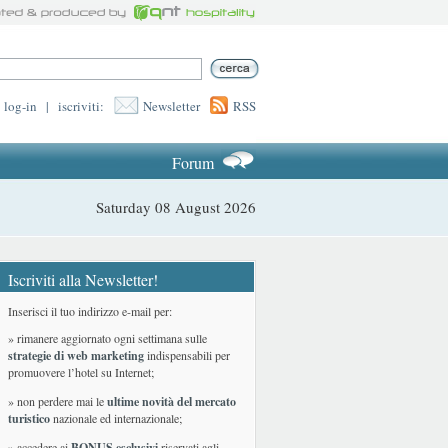
log-in
|
iscriviti:
Newsletter
RSS
Forum
Saturday 08 August 2026
Iscriviti alla Newsletter!
Inserisci il tuo indirizzo e-mail per:
» rimanere aggiornato ogni settimana sulle
strategie di web marketing
indispensabili per
promuovere l’hotel su Internet;
» non perdere mai le
ultime novità del mercato
turistico
nazionale ed internazionale
;
» accedere ai
BONUS esclusivi
riservati agli