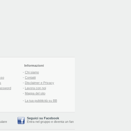
Informazioni
-
Chi siamo
sso
-
Contatti
s
-
Disclaimer e Privacy
assword
-
Lavora con noi
-
Mappa del sito
-
La tua pubblicità su BB
Seguici su Facebook
lulare
Entra nel gruppo
e
diventa un fan