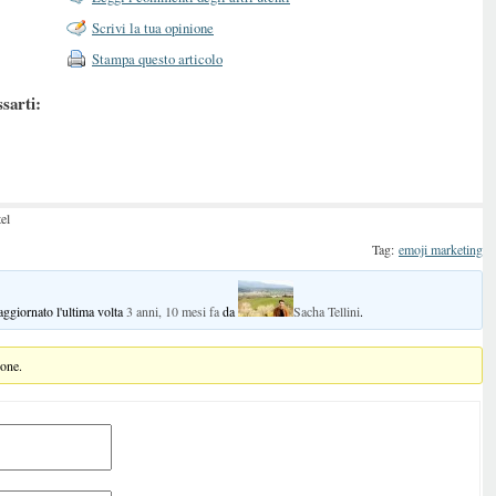
Scrivi la tua opinione
Stampa questo articolo
ssarti:
tel
Tag:
emoji marketing
 aggiornato l'ultima volta
3 anni, 10 mesi fa
da
Sacha Tellini
.
ione.