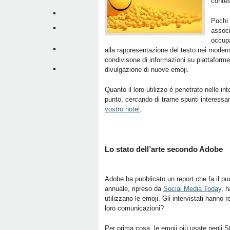
contes
Pochi 
associ
occupa
alla rappresentazione del testo nei modern
condivisone di informazioni su piattaforme
divulgazione di nuove emoji.
Quanto il loro utilizzo è penetrato nelle in
punto, cercando di trarne spunti interessan
vostro hotel
.
Lo stato dell’arte secondo Adobe
Adobe ha pubblicato un report che fa il pun
annuale, ripreso da
Social Media Today
, 
utilizzano le emoji. Gli intervistati hanno
loro comunicazioni?
Per prima cosa, le emoji più usate negli Sta