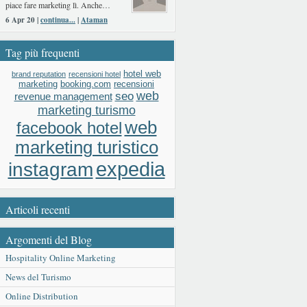
piace fare marketing lì. Anche…
6 Apr 20 |
continua...
|
Ataman
Tag più frequenti
hotel web
brand reputation
recensioni hotel
booking.com
recensioni
marketing
web
seo
revenue management
marketing turismo
web
facebook hotel
marketing turistico
expedia
instagram
Articoli recenti
Argomenti del Blog
Hospitality Online Marketing
News del Turismo
Online Distribution