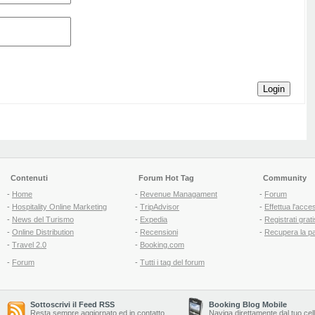
Login
Contenuti
Forum Hot Tag
Community
-
Home
-
Revenue Managament
-
Forum
-
Hospitality Online Marketing
-
TripAdvisor
-
Effettua l'acce
-
News del Turismo
-
Expedia
-
Registrati grati
-
Online Distribution
-
Recensioni
-
Recupera la p
-
Travel 2.0
-
Booking.com
-
Forum
-
Tutti i tag del forum
Sottoscrivi il Feed RSS
Booking Blog Mobile
Resta sempre aggiornato ed in contatto
Naviga direttamente dal tuo cel