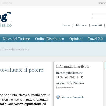
Turistico
home
|
chi siamo
|
contatti
|
News del Turismo
Online Distribution
Opinioni
Travel 2.0
il potere della solidarietà!
Informazioni articolo
tovalutate il potere
Data di pubblicazione:
15 Gennaio 2015, 11:57
Argomenti dell'articolo:
Senza categoria
do non ruota intorno al vostro hotel e
Versione stampabile
ensioni non sono il frutto di
attentati
atici alla vostra reputazione
ad