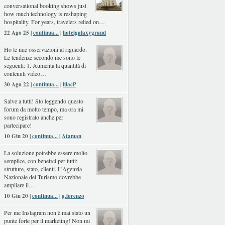
conversational booking shows just
how much technology is reshaping
hospitality. For years, travelers relied on…
22 Ago 25 |
continua...
|
hotelgalaxygrand
Ho le mie osservazioni al riguardo.
Le tendenze secondo me sono le
seguenti: 1. Aumenta la quantità di
contenuti video…
30 Ago 22 |
continua...
|
lilacP
Salve a tutti! Sto leggendo questo
forum da molto tempo, ma ora mi
sono registrato anche per
partecipare!
10 Giu 20 |
continua...
|
Ataman
La soluzione potrebbe essere molto
semplice, con benefici per tutti:
strutture, stato, clienti. L'Agenzia
Nazionale del Turismo dovrebbe
ampliare il…
10 Giu 20 |
continua...
|
g.lorenzo
Per me Instagram non è mai stato un
punte forte per il marketing! Non mi