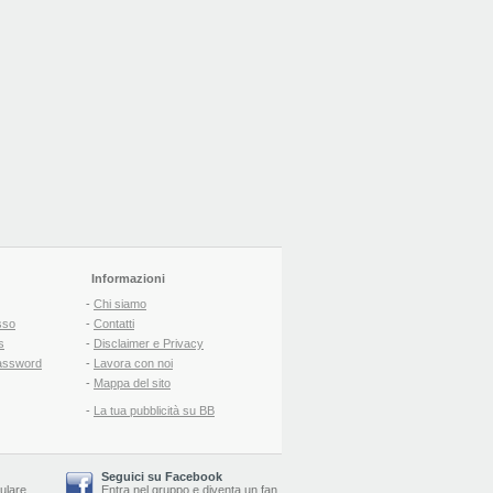
Informazioni
-
Chi siamo
sso
-
Contatti
s
-
Disclaimer e Privacy
assword
-
Lavora con noi
-
Mappa del sito
-
La tua pubblicità su BB
Seguici su Facebook
lulare
Entra nel gruppo
e
diventa un fan