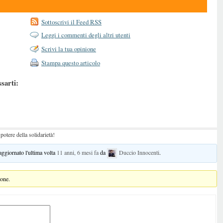
Sottoscrivi il Feed RSS
Leggi i commenti degli altri utenti
Scrivi la tua opinione
Stampa questo articolo
ssarti:
potere della solidarietà!
 aggiornato l'ultima volta
11 anni, 6 mesi fa
da
Duccio Innocenti
.
ione.