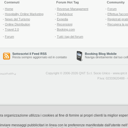
Contenuti
Forum Hot Tag
Community
-
Home
-
Revenue Managament
-
Forum
-
Hospitality Online Marketing
-
TripAdvisor
-
Effettua l'acce
-
News del Turismo
-
Expedia
-
Registrati grati
-
Online Distribution
-
Recensioni
-
Recupera la p
-
Travel 2.0
-
Booking.com
-
Forum
-
Tutti i tag del forum
Sottoscrivi il Feed RSS
Booking Blog Mobile
Resta sempre aggiornato ed in contatto
Naviga direttamente dal tuo cel
Copyright © 2006-2026 QNT S.r.l. Socio Unico -
www.qnt.it
P.iva: 02333620488 - 
organizzazione utilizza i cookies al fine di fornire ai propri clienti la miglior espe
di inviare messaggi pubblicitari in linea con le preferenze manifestate dall'utente nel