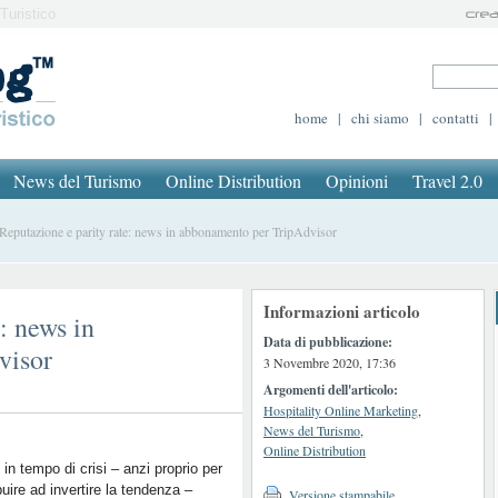
Turistico
home
|
chi siamo
|
contatti
|
News del Turismo
Online Distribution
Opinioni
Travel 2.0
putazione e parity rate: news in abbonamento per TripAdvisor
Informazioni articolo
: news in
Data di pubblicazione:
visor
3 Novembre 2020, 17:36
Argomenti dell'articolo:
Hospitality Online Marketing
,
News del Turismo
,
Online Distribution
in tempo di crisi – anzi proprio per
buire ad invertire la tendenza –
Versione stampabile