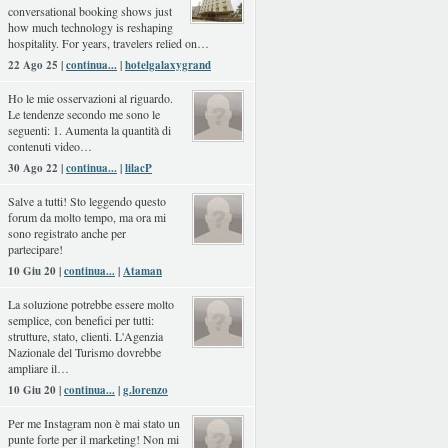
conversational booking shows just
how much technology is reshaping
hospitality. For years, travelers relied on…
22 Ago 25 |
continua...
|
hotelgalaxygrand
Ho le mie osservazioni al riguardo.
Le tendenze secondo me sono le
seguenti: 1. Aumenta la quantità di
contenuti video…
30 Ago 22 |
continua...
|
lilacP
Salve a tutti! Sto leggendo questo
forum da molto tempo, ma ora mi
sono registrato anche per
partecipare!
10 Giu 20 |
continua...
|
Ataman
La soluzione potrebbe essere molto
semplice, con benefici per tutti:
strutture, stato, clienti. L'Agenzia
Nazionale del Turismo dovrebbe
ampliare il…
10 Giu 20 |
continua...
|
g.lorenzo
Per me Instagram non è mai stato un
punte forte per il marketing! Non mi