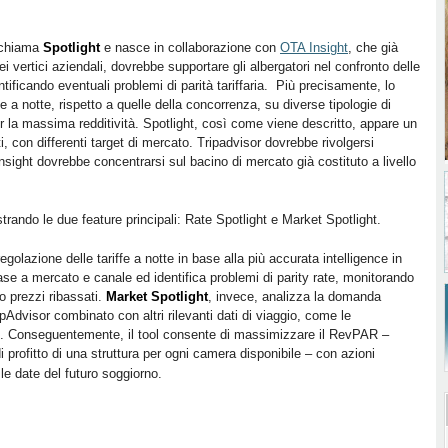
i chiama
Spotlight
e nasce in collaborazione con
OTA Insight
, che già
e dei vertici aziendali, dovrebbe supportare gli albergatori nel confronto delle
entificando eventuali problemi di parità tariffaria. Più precisamente, lo
e a notte, rispetto a quelle della concorrenza, su diverse tipologie di
 la massima redditività. Spotlight, così come viene descritto, appare un
i, con differenti target di mercato. Tripadvisor dovrebbe rivolgersi
nsight dovrebbe concentrarsi sul bacino di mercato già costituto a livello
trando le due feature principali: Rate Spotlight e Market Spotlight.
egolazione delle tariffe a notte in base alla più accurata intelligence in
 base a mercato e canale ed identifica problemi di parity rate, monitorando
no prezzi ribassati.
Market Spotlight
, invece, analizza la domanda
pAdvisor combinato con altri rilevanti dati di viaggio, come le
ativi. Conseguentemente, il tool consente di massimizzare il RevPAR –
 di profitto di una struttura per ogni camera disponibile – con azioni
le date del futuro soggiorno.