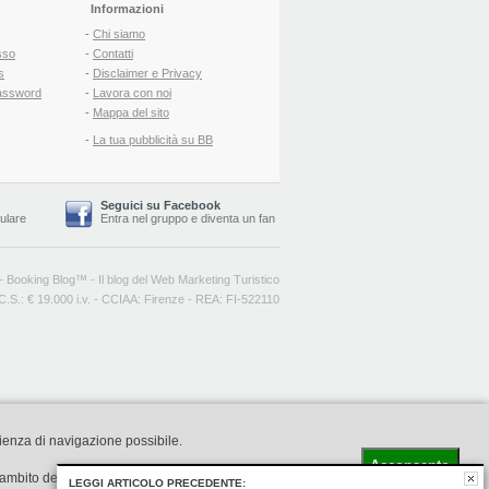
Informazioni
-
Chi siamo
sso
-
Contatti
s
-
Disclaimer e Privacy
assword
-
Lavora con noi
-
Mappa del sito
-
La tua pubblicità su BB
Seguici su Facebook
lulare
Entra nel gruppo
e
diventa un fan
-
Booking Blog
™ -
Il blog del Web Marketing Turistico
C.S.: € 19.000 i.v. - CCIAA: Firenze - REA: FI-522110
rienza di navigazione possibile.
Acconsento
l'ambito della navigazione in rete
LEGGI ARTICOLO PRECEDENTE: