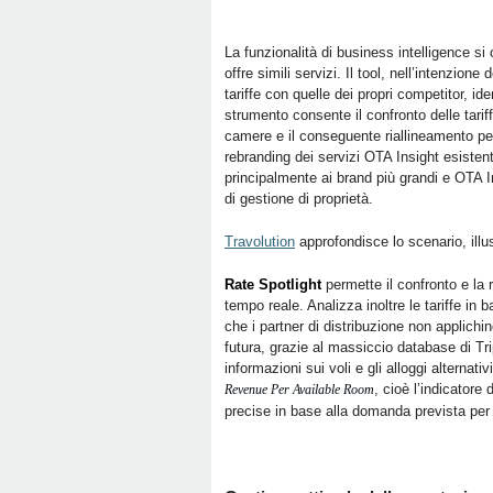
La funzionalità di business intelligence s
offre simili servizi. Il tool, nell’intenzion
tariffe con quelle dei propri competitor, id
strumento consente il confronto delle tariff
camere e il conseguente riallineamento per
rebranding dei servizi OTA Insight esistent
principalmente ai brand più grandi e OTA I
di gestione di proprietà.
Travolution
approfondisce lo scenario, illus
Rate Spotlight
permette il confronto e la r
tempo reale. Analizza inoltre le tariffe in
che i partner di distribuzione non applichi
futura, grazie al massiccio database di Tri
informazioni sui voli e gli alloggi altern
, cioè l’indicatore
Revenue Per Available Room
precise in base alla domanda prevista per 