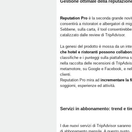
Gestione ottimale della reputazion
Reputation Pro
è la seconda grande novit
consentirà a ristoratori e albergatori di mi
Sebbene, sulla carta, il tool consentirebb
catalizzato dalle review di TripAdvisor.
La genesi del prodotto è mossa da un inten
che hotel e ristoranti possono collabo
classifiche e i punteggi sulla piattaforma 
nella raccolta delle recensioni di TripAdviso
metamotore, su Google e Facebook, e nella 
clienti.
Reputation Pro mira ad
incrementare la f
soggiorni, esperienze ed attività.
Servizi in abbonamento: trend e ti
I due nuovi servizi di TripAdvisor saranno 
di abbonamento mensile. A questo punto, mo