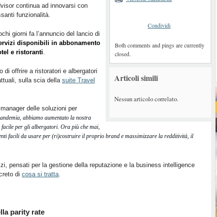
visor continua ad innovarsi con
ssanti funzionalità.
Condividi
ochi giorni fa l’annuncio del lancio di
ervizi disponibili in abbonamento
Both comments and pings are currently
tel e ristoranti
.
closed.
di offrire a ristoratori e albergatori
Articoli simili
attuali, sulla scia della
suite Travel
Nessun articolo correlato.
manager delle soluzioni per
 pandemia, abbiamo aumentato la nostra
ù facile per gli albergatori. Ora più che mai,
i facili da usare per (ri)costruire il proprio brand e massimizzare la redditività, il
i, pensati per la gestione della reputazione e la business intelligence
creto di
cosa si tratta
.
la parity rate