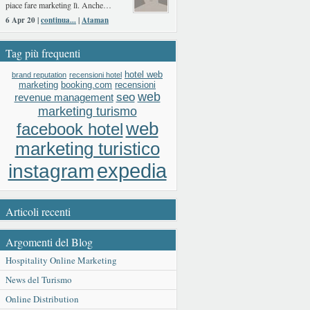
piace fare marketing lì. Anche…
6 Apr 20 |
continua...
|
Ataman
Tag più frequenti
hotel web
brand reputation
recensioni hotel
booking.com
recensioni
marketing
web
seo
revenue management
marketing turismo
web
facebook hotel
marketing turistico
expedia
instagram
Articoli recenti
Argomenti del Blog
Hospitality Online Marketing
News del Turismo
Online Distribution