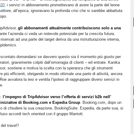
020
, i servizi in abbonamento promettevano di avere la parte del leone
 settore, all’epoca, ignoravano la profonda crisi che si sarebbe abbattuta
opo.
ipAdvisor,
gli abbonamenti attualmente contribuiscono solo a una
ante l’azienda ci veda un notevole potenziale per la crescita futura.
 riservati ad una parte del target deriva da una ristrutturazione interna,
epidemico.
 scontato domandarsi se davvero questo sia il momento più giusto per
oratori, gravemente colpiti dall’emorragia di clienti – ed entrate. Kanika
sor, sostiene e motiva la scelta con la speranza che gli strumenti
re più efficienti, sbrigando in modo ottimale una parte di attività, ancora
Roe avvalora la tesi e ventila l’ipotesi di raggruppare diversi servizi in
e.
e:
l’impegno di TripAdvisor verso l’offerta di servizi b2b nell’
 iniziative di Booking.com e Expedia Group
. Booking.com, dopo un
o di chiudere la sua creazione, BookingSuite. Expedia, da parte sua, si
cluso accordi tech oriented con il gruppo Marriott.
del travel?