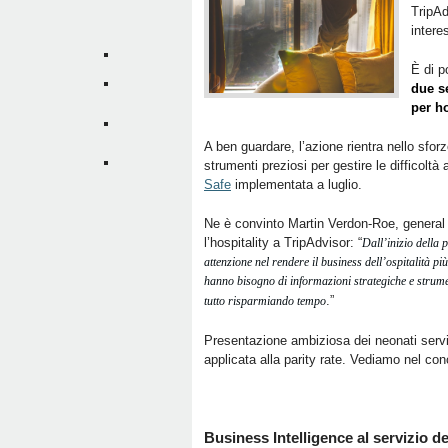
TripAd
intere
È di p
due s
per ho
A ben guardare, l’azione rientra nello sforzo 
strumenti preziosi per gestire le difficoltà 
Safe
implementata a luglio.
Ne è convinto Martin Verdon-Roe, general 
l’hospitality a TripAdvisor: “
Dall’inizio della
attenzione nel rendere il business dell’ospitalità pi
hanno bisogno di informazioni strategiche e strument
.”
tutto risparmiando tempo
Presentazione ambiziosa dei neonati serviz
applicata alla parity rate. Vediamo nel con
Business Intelligence al servizio del