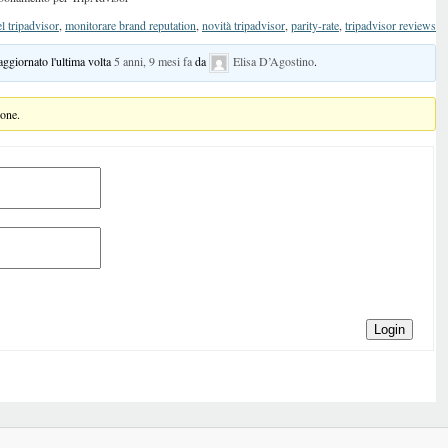
el tripadvisor
,
monitorare brand reputation
,
novità tripadvisor
,
parity-rate
,
tripadvisor reviews
 aggiornato l'ultima volta
5 anni, 9 mesi fa
da
Elisa D’Agostino
.
ione.
Login