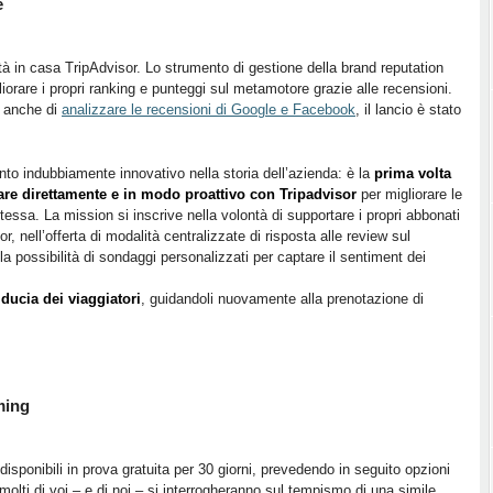
e
à in casa TripAdvisor. Lo strumento di gestione della brand reputation
gliorare i propri ranking e punteggi sul metamotore grazie alle recensioni.
e anche di
analizzare le recensioni di Google e Facebook
, il lancio è stato
to indubbiamente innovativo nella storia dell’azienda: è la
prima volta
rare direttamente e in modo proattivo con Tripadvisor
per migliorare le
stessa. La mission si inscrive nella volontà di supportare i propri abbonati
r, nell’offerta di modalità centralizzate di risposta alle review sul
possibilità di sondaggi personalizzati per captare il sentiment dei
iducia dei viaggiatori
, guidandoli nuovamente alla prenotazione di
ming
disponibili in prova gratuita per 30 giorni, prevedendo in seguito opzioni
lti di voi – e di noi – si interrogheranno sul tempismo di una simile