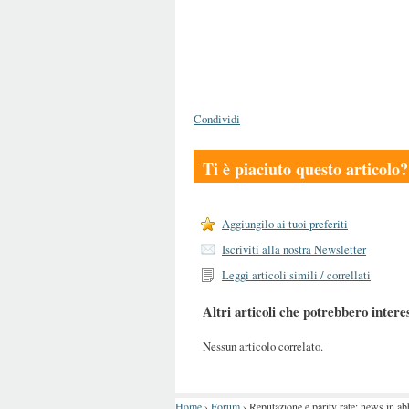
Condividi
Ti è piaciuto questo articolo?
Aggiungilo ai tuoi preferiti
Iscriviti alla nostra Newsletter
Leggi articoli simili / correllati
Altri articoli che potrebbero intere
Nessun articolo correlato.
Home
›
Forum
›
Reputazione e parity rate: news in 