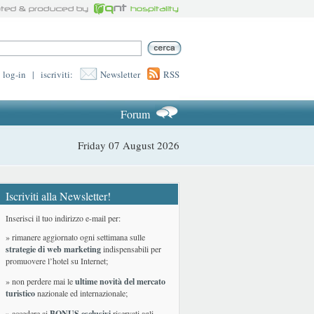
log-in
|
iscriviti:
Newsletter
RSS
Forum
Friday 07 August 2026
Iscriviti alla Newsletter!
Inserisci il tuo indirizzo e-mail per:
» rimanere aggiornato ogni settimana sulle
strategie di web marketing
indispensabili per
promuovere l’hotel su Internet;
» non perdere mai le
ultime novità del mercato
turistico
nazionale ed internazionale
;
» accedere ai
BONUS esclusivi
riservati agli