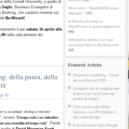
e della Cornell University, e quello di
domani
a Seghi
, Business Evangelist di
Dove sono i “Qualified Revenue
Chris
 Booking, che saranno insieme sul
Manager”?
(97)
Anderson
 del
Be-Wizard!
sbarca
In Business Listing su
a
TripAdvisor: le prime impressioni
untamento è per
sabato 16 aprile alle
Rimini
(94)
0.00
nella sala plenaria del
Albergatori, attenti a scrivere
recensioni false su Booking.com
(92)
Featured Articles
g: della paura, della
Hospitality marketing - 5 modi
per eccellere nel 2020
ità
I maggiori siti di comparazione
di prezzi nel travel sono una
su
ti
perdita di tempo?
Hotel
Real-
Utili in calo negli ultimi
time
trimestri - Le OTA puntano il
me is an attitude: develop a real-time
dito contro Google
Marketing:
”, ovvero “
Il tempo reale è un’attitudine.
della
”. Parole
ate una mentalità del tempo reale
Il fascino rurale degli alberghi
 quelle di
David Meerman Scott
,