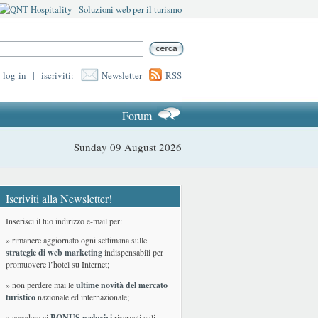
log-in
|
iscriviti:
Newsletter
RSS
Forum
Sunday 09 August 2026
Iscriviti alla Newsletter!
Inserisci il tuo indirizzo e-mail per:
» rimanere aggiornato ogni settimana sulle
strategie di web marketing
indispensabili per
promuovere l’hotel su Internet;
» non perdere mai le
ultime novità del mercato
turistico
nazionale ed internazionale
;
» accedere ai
BONUS esclusivi
riservati agli