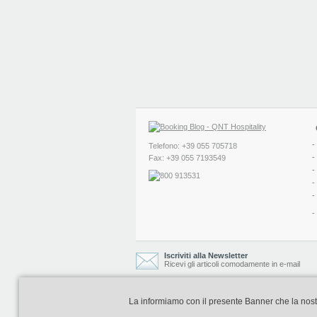
-
Telefono: +39 055 705718
-
Fax: +39 055 7193549
-
-
-
-
Iscriviti alla Newsletter
Ricevi gli articoli comodamente in e-mail
La informiamo con il presente Banner che la nostra 
Booking Blog è realizzato e curato da