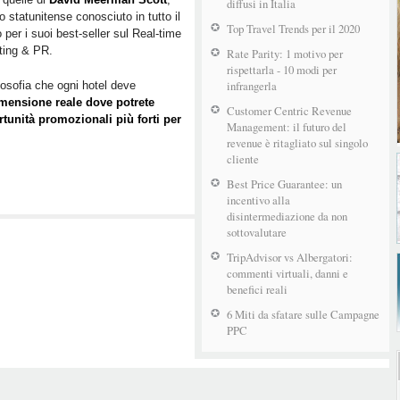
paura,
diffusi in Italia
o statunitense conosciuto in tutto il
della
Top Travel Trends per il 2020
per i suoi best-seller sul Real-time
prontezza
ting & PR.
e
Rate Parity: 1 motivo per
rispettarla - 10 modi per
della
infrangerla
losofia che ogni hotel deve
creatività
dimensione reale dove potrete
Customer Centric Revenue
tunità promozionali più forti per
Management: il futuro del
revenue è ritagliato sul singolo
cliente
Best Price Guarantee: un
incentivo alla
disintermediazione da non
sottovalutare
TripAdvisor vs Albergatori:
commenti virtuali, danni e
benefici reali
6 Miti da sfatare sulle Campagne
PPC