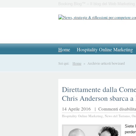
Booking Blog™ – Il blog del Web Marketing 
H
ome
Hospitality Online Marketing
Sei qui:
Home
» Archivio articoli bewizard
Direttamente dalla Corne
Chris Anderson sbarca a
14 Aprile 2016 |
Commenti disabilita
Hospitality Online Marketing
,
News del Turismo
,
On
Siete 
perder