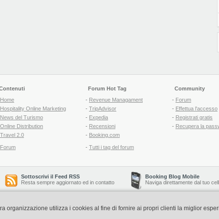
Contenuti
Forum Hot Tag
Community
Home
-
Revenue Managament
-
Forum
Hospitality Online Marketing
-
TripAdvisor
-
Effettua l'accesso
News del Turismo
-
Expedia
-
Registrati gratis
Online Distribution
-
Recensioni
-
Recupera la pass
Travel 2.0
-
Booking.com
Forum
-
Tutti i tag del forum
Sottoscrivi il Feed RSS
Booking Blog Mobile
Resta sempre aggiornato ed in contatto
Naviga direttamente dal tuo cel
organizzazione utilizza i cookies al fine di fornire ai propri clienti la miglior espe
Copyright © 2006-2026 QNT S.r.l. Socio Unico -
www.qnt.it
P.iva: 02333620488 - 