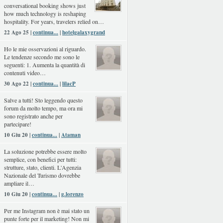
conversational booking shows just
how much technology is reshaping
hospitality. For years, travelers relied on…
22 Ago 25 |
continua...
|
hotelgalaxygrand
Ho le mie osservazioni al riguardo.
Le tendenze secondo me sono le
seguenti: 1. Aumenta la quantità di
contenuti video…
30 Ago 22 |
continua...
|
lilacP
Salve a tutti! Sto leggendo questo
forum da molto tempo, ma ora mi
sono registrato anche per
partecipare!
10 Giu 20 |
continua...
|
Ataman
La soluzione potrebbe essere molto
semplice, con benefici per tutti:
strutture, stato, clienti. L'Agenzia
Nazionale del Turismo dovrebbe
ampliare il…
10 Giu 20 |
continua...
|
g.lorenzo
Per me Instagram non è mai stato un
punte forte per il marketing! Non mi