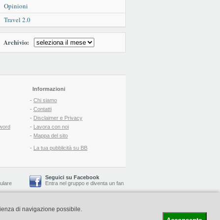
Opinioni
Travel 2.0
Archivio:
Informazioni
-
Chi siamo
-
Contatti
-
Disclaimer e Privacy
word
-
Lavora con noi
-
Mappa del sito
-
La tua pubblicità su BB
Seguici su Facebook
lulare
Entra nel gruppo
e
diventa un fan
rienza di navigazione possibile.
-
Booking Blog
™ -
Il blog del Web Marketing Turistico
C.S.: € 19.000 i.v. - CCIAA: Firenze - REA: FI-522110