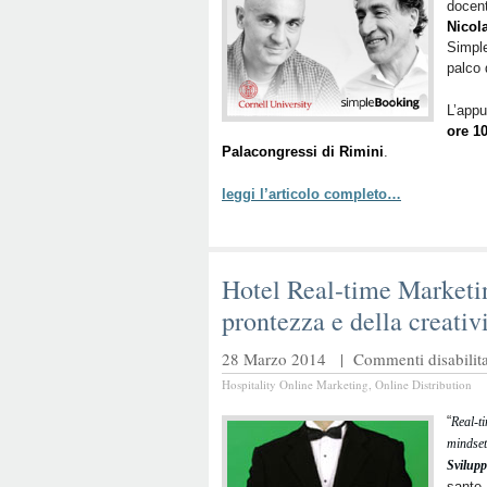
docent
Nicol
Simple
palco
L’app
ore 1
Palacongressi di Rimini
.
leggi l’articolo completo…
Hotel Real-time Marketin
prontezza e della creativ
28 Marzo 2014 |
Commenti disabilita
Hospitality Online Marketing
,
Online Distribution
“
Real-ti
mindset
Svilupp
sante,