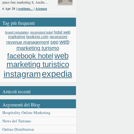
piace fare marketing lì. Anche…
6 Apr 20 |
continua...
|
Ataman
Tag più frequenti
hotel web
brand reputation
recensioni hotel
booking.com
recensioni
marketing
web
seo
revenue management
marketing turismo
web
facebook hotel
marketing turistico
expedia
instagram
Articoli recenti
Argomenti del Blog
Hospitality Online Marketing
News del Turismo
Online Distribution