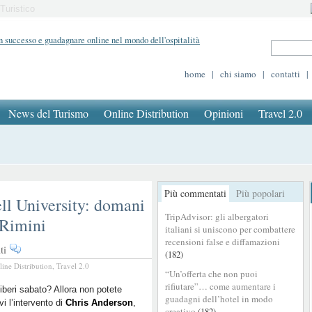
Turistico
home
|
chi siamo
|
contatti
|
News del Turismo
Online Distribution
Opinioni
Travel 2.0
Più commentati
Più popolari
ll University: domani
TripAdvisor: gli albergatori
 Rimini
italiani si uniscono per combattere
recensioni false e diffamazioni
su
ti
(182)
Direttamente
line Distribution
,
Travel 2.0
“Un’offerta che non puoi
dalla
rifiutare”… come aumentare i
Cornell
liberi sabato? Allora non potete
guadagni dell’hotel in modo
vi l’intervento di
University:
Chris Anderson
,
creativo
(182)