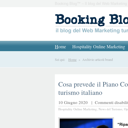
Booking Blog™ – Il blog del Web Marketing 
H
ome
Hospitality Online Marketing
Sei qui:
Home
» Archivio articoli brand
Cosa prevede il Piano Col
turismo italiano
10 Giugno 2020 |
Commenti disabilit
Hospitality Online Marketing
,
News del Turismo
,
Op
“Ripar