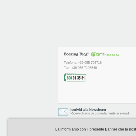
Telefono: +39 055 705718
Fax: +39 055 7193549
Iscriviti alla Newsletter
Ricevi gli articoli comodamente in e-mail
La informiamo con il presente Banner che la nostra 
Booking Blog è realizzato e curato da