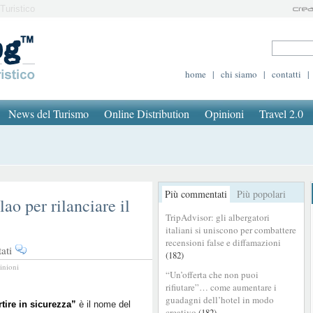
Turistico
home
|
chi siamo
|
contatti
|
News del Turismo
Online Distribution
Opinioni
Travel 2.0
Più commentati
Più popolari
ao per rilanciare il
TripAdvisor: gli albergatori
italiani si uniscono per combattere
recensioni false e diffamazioni
su
ati
(182)
Cosa
inioni
“Un’offerta che non puoi
prevede
rifiutare”… come aumentare i
il
guadagni dell’hotel in modo
Piano
tire in sicurezza”
è il nome del
creativo
(182)