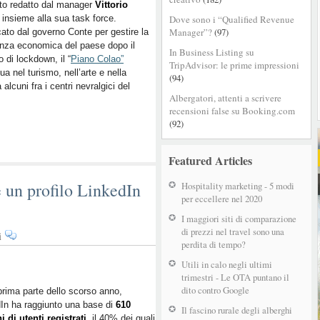
to redatto dal manager
Colao
Vittorio
insieme alla sua task force.
Dove sono i “Qualified Revenue
per
Manager”?
(97)
cato dal governo Conte per gestire la
rilanciare
enza economica del paese dopo il
il
In Business Listing su
o di lockdown, il “
Piano Colao”
turismo
TripAdvisor: le prime impressioni
dua nel turismo, nell’arte e nella
italiano
(94)
 alcuni fra i centri nevralgici del
Albergatori, attenti a scrivere
recensioni false su Booking.com
(92)
Featured Articles
e un profilo LinkedIn
Hospitality marketing - 5 modi
per eccellere nel 2020
I maggiori siti di comparazione
di prezzi nel travel sono una
su
i
perdita di tempo?
7
buoni
Utili in calo negli ultimi
motivi
trimestri - Le OTA puntano il
dito contro Google
per
prima parte dello scorso anno,
In ha raggiunto una base di
creare
610
Il fascino rurale degli alberghi
i di utenti registrati
, il 40% dei quali