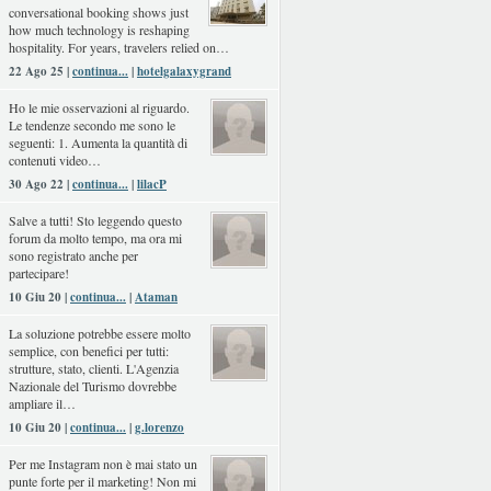
conversational booking shows just
how much technology is reshaping
hospitality. For years, travelers relied on…
22 Ago 25 |
continua...
|
hotelgalaxygrand
Ho le mie osservazioni al riguardo.
Le tendenze secondo me sono le
seguenti: 1. Aumenta la quantità di
contenuti video…
30 Ago 22 |
continua...
|
lilacP
Salve a tutti! Sto leggendo questo
forum da molto tempo, ma ora mi
sono registrato anche per
partecipare!
10 Giu 20 |
continua...
|
Ataman
La soluzione potrebbe essere molto
semplice, con benefici per tutti:
strutture, stato, clienti. L'Agenzia
Nazionale del Turismo dovrebbe
ampliare il…
10 Giu 20 |
continua...
|
g.lorenzo
Per me Instagram non è mai stato un
punte forte per il marketing! Non mi