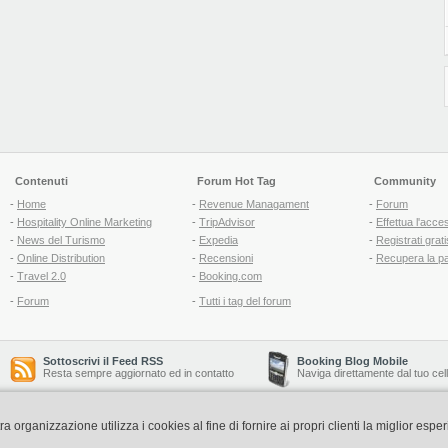
Contenuti
Forum Hot Tag
Community
-
Home
-
Revenue Managament
-
Forum
-
Hospitality Online Marketing
-
TripAdvisor
-
Effettua l'acce
-
News del Turismo
-
Expedia
-
Registrati grati
-
Online Distribution
-
Recensioni
-
Recupera la p
-
Travel 2.0
-
Booking.com
-
Forum
-
Tutti i tag del forum
Sottoscrivi il Feed RSS
Booking Blog Mobile
Resta sempre aggiornato ed in contatto
Naviga direttamente dal tuo cel
organizzazione utilizza i cookies al fine di fornire ai propri clienti la miglior espe
Copyright © 2006-2026 QNT S.r.l. Socio Unico -
www.qnt.it
P.iva: 02333620488 - 