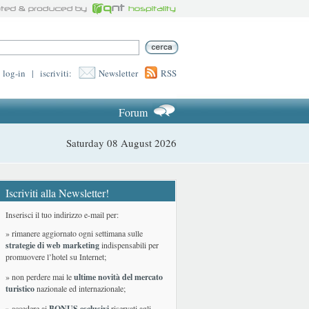
log-in
|
iscriviti:
Newsletter
RSS
Forum
Saturday 08 August 2026
Iscriviti alla Newsletter!
Inserisci il tuo indirizzo e-mail per:
» rimanere aggiornato ogni settimana sulle
strategie di web marketing
indispensabili per
promuovere l’hotel su Internet;
» non perdere mai le
ultime novità del mercato
turistico
nazionale ed internazionale
;
» accedere ai
BONUS esclusivi
riservati agli