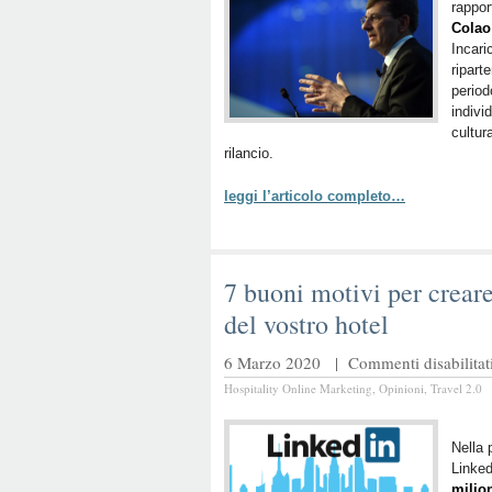
rappor
Colao
Incari
ripart
period
indivi
cultura
rilancio.
leggi l’articolo completo…
7 buoni motivi per crear
del vostro hotel
6 Marzo 2020 |
Commenti disabilitat
Hospitality Online Marketing
,
Opinioni
,
Travel 2.0
Nella 
Linked
milion