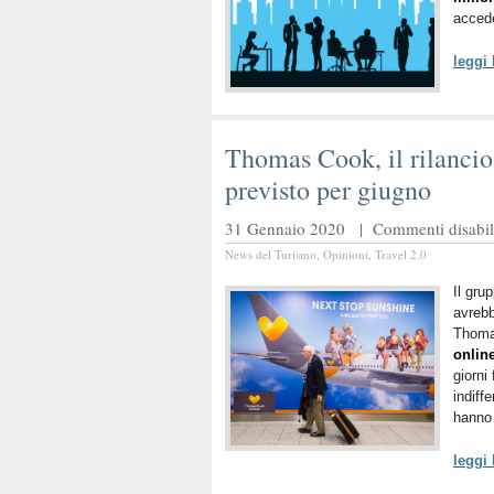
accede
leggi
Thomas Cook, il rilancio
previsto per giugno
31 Gennaio 2020 |
Commenti disabili
News del Turismo
,
Opinioni
,
Travel 2.0
Il gru
avrebb
Thoma
onlin
giorni
indiffe
hanno 
leggi