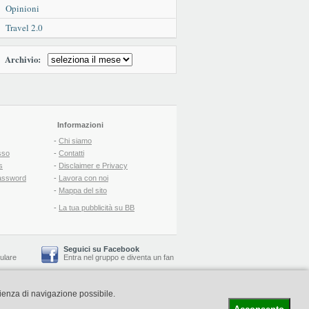
Opinioni
Travel 2.0
Archivio:
Informazioni
-
Chi siamo
sso
-
Contatti
s
-
Disclaimer e Privacy
assword
-
Lavora con noi
-
Mappa del sito
-
La tua pubblicità su BB
Seguici su Facebook
lulare
Entra nel gruppo
e
diventa un fan
rienza di navigazione possibile.
-
Booking Blog
™ -
Il blog del Web Marketing Turistico
C.S.: € 19.000 i.v. - CCIAA: Firenze - REA: FI-522110