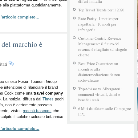
un
diffusi in Italia
 alla piattaforma quotidianamente.
profilo
Top Travel Trends per il 2020
LinkedIn
 l’articolo completo…
del
Rate Parity: 1 motivo per
rispettarla - 10 modi per
vostro
infrangerla
hotel
Customer Centric Revenue
 del marchio è
Management: il futuro del
revenue è ritagliato sul singolo
cliente
su
tati
Best Price Guarantee: un
incentivo alla
Thomas
disintermediazione da non
Cook,
sottovalutare
il
ppo cinese Fosun Tourism Group
e intenzione di rilanciare il brand
rilancio
TripAdvisor vs Albergatori:
s Cook come una
travel company
del
commenti virtuali, danni e
e
. La notizia, diffusa dal
Times
pochi
benefici reali
marchio
 fa, non è certamente passata
è
6 Miti da sfatare sulle Campagne
rente, visto i
recenti trascorsi
che
previsto
PPC
colpito il celebre colosso britannico.
per
giugno
 l’articolo completo…