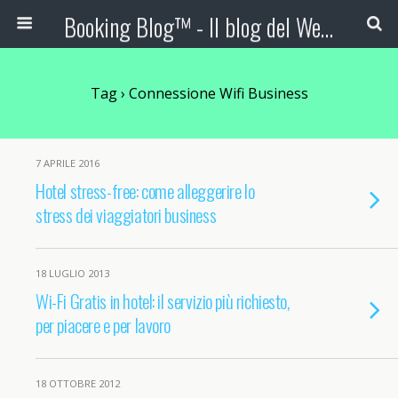
Booking Blog™ - Il blog del Web Marketing Turistico
Tag › Connessione Wifi Business
7 APRILE 2016
Hotel stress-free: come alleggerire lo
stress dei viaggiatori business
18 LUGLIO 2013
Wi-Fi Gratis in hotel: il servizio più richiesto,
per piacere e per lavoro
18 OTTOBRE 2012