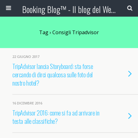
Booking Blog™ - Il blog del Web Marketing Turistico
Tag › Consigli Tripadvisor
22 GIUGNO 2017
TripAdvisor lancia Storyboard: sta forse
cercando di dirci qualcosa sulle foto del
nostro hotel?
16 DICEMBRE 2016
TripAdvisor 2016: come si fa ad arrivare in
testa alle classifiche?