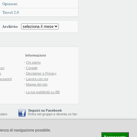
Opinioni
Travel 2.0
Archivio:
Informazioni
-
Chi siamo
sso
-
Contatti
s
-
Disclaimer e Privacy
assword
-
Lavora con noi
-
Mappa del sito
-
La tua pubblicità su BB
Seguici su Facebook
lulare
Entra nel gruppo
e
diventa un fan
rienza di navigazione possibile.
-
Booking Blog
™ -
Il blog del Web Marketing Turistico
C.S.: € 19.000 i.v. - CCIAA: Firenze - REA: FI-522110