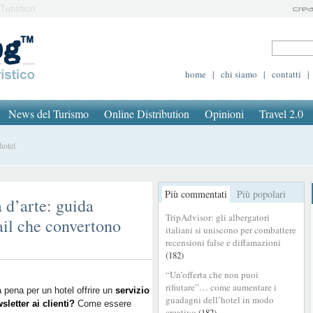
Turistico
home
|
chi siamo
|
contatti
|
News del Turismo
Online Distribution
Opinioni
Travel 2.0
hotel
Più commentati
Più popolari
 d’arte: guida
TripAdvisor: gli albergatori
ail che convertono
italiani si uniscono per combattere
recensioni false e diffamazioni
(182)
“Un’offerta che non puoi
rifiutare”… come aumentare i
a pena per un hotel offrire un
servizio
guadagni dell’hotel in modo
sletter ai clienti?
Come essere
creativo
(182)