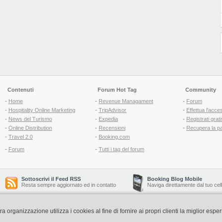
Contenuti
Forum Hot Tag
Community
-
Home
-
Revenue Managament
-
Forum
-
Hospitality Online Marketing
-
TripAdvisor
-
Effettua l'acce
-
News del Turismo
-
Expedia
-
Registrati grati
-
Online Distribution
-
Recensioni
-
Recupera la p
-
Travel 2.0
-
Booking.com
-
Forum
-
Tutti i tag del forum
Sottoscrivi il Feed RSS
Booking Blog Mobile
Resta sempre aggiornato ed in contatto
Naviga direttamente dal tuo cel
organizzazione utilizza i cookies al fine di fornire ai propri clienti la miglior espe
Copyright © 2006-2026 QNT S.r.l. Socio Unico -
www.qnt.it
P.iva: 02333620488 - 