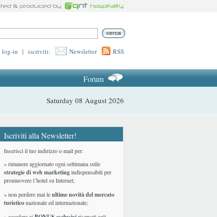
log-in
|
iscriviti:
Newsletter
RSS
Forum
Saturday 08 August 2026
Iscriviti alla Newsletter!
Inserisci il tuo indirizzo e-mail per:
» rimanere aggiornato ogni settimana sulle
strategie di web marketing
indispensabili per
promuovere l’hotel su Internet;
» non perdere mai le
ultime novità del mercato
turistico
nazionale ed internazionale
;
» accedere ai
BONUS esclusivi
riservati agli