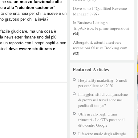
 che sia
un mezzo funzionale alle
te e alla “retention customer”
,
Dove sono i “Qualified Revenue
sto che una noia per chi la riceve e un
Manager”?
(97)
o gravoso per chi la invia?
In Business Listing su
TripAdvisor: le prime impressioni
facile giudicare, ma una cosa è
(94)
 la newsletter rimane uno dei più
Albergatori, attenti a scrivere
e un rapporto con i propri ospiti e non
recensioni false su Booking.com
quindi
deve essere strutturata e
(92)
Featured Articles
Hospitality marketing - 5 modi
per eccellere nel 2020
I maggiori siti di comparazione
di prezzi nel travel sono una
perdita di tempo?
Utili in calo negli ultimi
trimestri - Le OTA puntano il
dito contro Google
Il fascino rurale degli alberghi