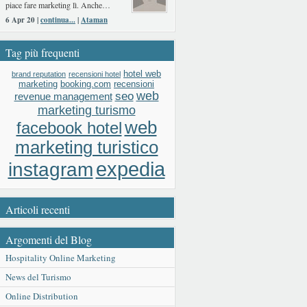
piace fare marketing lì. Anche…
6 Apr 20 |
continua...
|
Ataman
Tag più frequenti
hotel web
brand reputation
recensioni hotel
booking.com
recensioni
marketing
web
seo
revenue management
marketing turismo
web
facebook hotel
marketing turistico
expedia
instagram
Articoli recenti
Argomenti del Blog
Hospitality Online Marketing
News del Turismo
Online Distribution