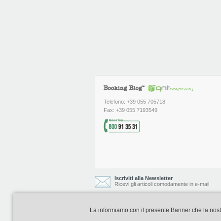
Telefono: +39 055 705718
Fax: +39 055 7193549
Iscriviti alla Newsletter
Ricevi gli articoli comodamente in e-mail
La informiamo con il presente Banner che la nostra 
Booking Blog è realizzato e curato da