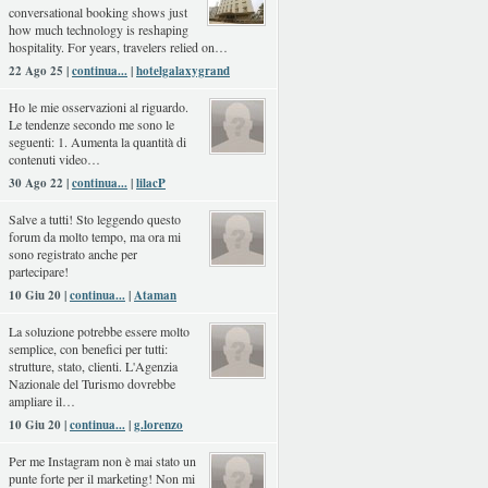
conversational booking shows just
how much technology is reshaping
hospitality. For years, travelers relied on…
22 Ago 25 |
continua...
|
hotelgalaxygrand
Ho le mie osservazioni al riguardo.
Le tendenze secondo me sono le
seguenti: 1. Aumenta la quantità di
contenuti video…
30 Ago 22 |
continua...
|
lilacP
Salve a tutti! Sto leggendo questo
forum da molto tempo, ma ora mi
sono registrato anche per
partecipare!
10 Giu 20 |
continua...
|
Ataman
La soluzione potrebbe essere molto
semplice, con benefici per tutti:
strutture, stato, clienti. L'Agenzia
Nazionale del Turismo dovrebbe
ampliare il…
10 Giu 20 |
continua...
|
g.lorenzo
Per me Instagram non è mai stato un
punte forte per il marketing! Non mi