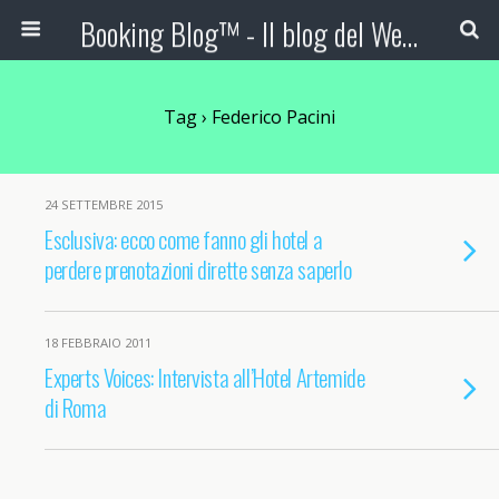
Booking Blog™ - Il blog del Web Marketing Turistico
Tag › Federico Pacini
24 SETTEMBRE 2015
Esclusiva: ecco come fanno gli hotel a
perdere prenotazioni dirette senza saperlo
18 FEBBRAIO 2011
Experts Voices: Intervista all’Hotel Artemide
di Roma