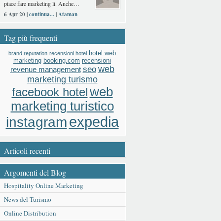
piace fare marketing lì. Anche…
6 Apr 20 |
continua...
|
Ataman
Tag più frequenti
hotel web
brand reputation
recensioni hotel
booking.com
recensioni
marketing
web
seo
revenue management
marketing turismo
web
facebook hotel
marketing turistico
expedia
instagram
Articoli recenti
Argomenti del Blog
Hospitality Online Marketing
News del Turismo
Online Distribution