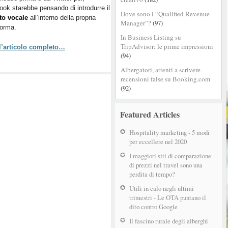
audio?
ok starebbe pensando di introdurre il
Dove sono i “Qualified Revenue
to vocale
all’interno della propria
Manager”?
(97)
forma.
In Business Listing su
TripAdvisor: le prime impressioni
 l’articolo completo…
(94)
Albergatori, attenti a scrivere
recensioni false su Booking.com
(92)
Featured Articles
Hospitality marketing - 5 modi
per eccellere nel 2020
I maggiori siti di comparazione
di prezzi nel travel sono una
perdita di tempo?
Utili in calo negli ultimi
trimestri - Le OTA puntano il
dito contro Google
Il fascino rurale degli alberghi