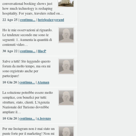
conversational booking shows just
how much technology is reshaping
hospitality. For years, travelers relied on…
22 Ago 25 |
continua...
|
hotelgalaxygrand
Ho le mie osservazioni al riguardo.
Le tendenze secondo me sono le
seguenti: 1. Aumenta la quantità di
contenuti video…
30 Ago 22 |
continua...
|
lilacP
Salve a tutti! Sto leggendo questo
forum da molto tempo, ma ora mi
sono registrato anche per
partecipare!
10 Giu 20 |
continua...
|
Ataman
La soluzione potrebbe essere molto
semplice, con benefici per tutti:
strutture, stato, clienti. L'Agenzia
Nazionale del Turismo dovrebbe
ampliare il…
10 Giu 20 |
continua...
|
g.lorenzo
Per me Instagram non è mai stato un
punte forte per il marketing! Non mi