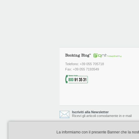
Telefono: +39 055 705718
Fax: +39 055 7193549
Iscriviti alla Newsletter
Ricevi gli articoli comodamente in e-mail
La informiamo con il presente Banner che la nostra 
Booking Blog è realizzato e curato da