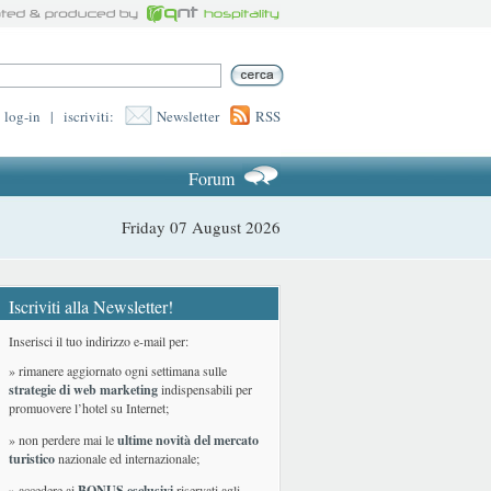
log-in
|
iscriviti:
Newsletter
RSS
Forum
Friday 07 August 2026
Iscriviti alla Newsletter!
Inserisci il tuo indirizzo e-mail per:
» rimanere aggiornato ogni settimana sulle
strategie di web marketing
indispensabili per
promuovere l’hotel su Internet;
» non perdere mai le
ultime novità del mercato
turistico
nazionale ed internazionale
;
» accedere ai
BONUS esclusivi
riservati agli