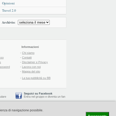
Opinioni
Travel 2.0
Archivio:
Informazioni
-
Chi siamo
sso
-
Contatti
s
-
Disclaimer e Privacy
assword
-
Lavora con noi
-
Mappa del sito
-
La tua pubblicità su BB
Seguici su Facebook
lulare
Entra nel gruppo
e
diventa un fan
rienza di navigazione possibile.
-
Booking Blog
™ -
Il blog del Web Marketing Turistico
C.S.: € 19.000 i.v. - CCIAA: Firenze - REA: FI-522110