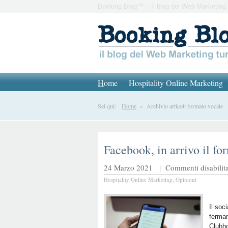
Booking Blog™ – Il blog del Web Marketing 
H
ome
Hospitality Online Marketing
Sei qui:
Home
» Archivio articoli formato vocale
Facebook, in arrivo il fo
24 Marzo 2021 |
Commenti disabilita
Hospitality Online Marketing
,
Opinioni
Il soc
fermar
Clubhc