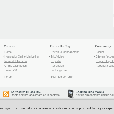
Contenuti
Forum Hot Tag
Community
-
Home
-
Revenue Managament
-
Forum
-
Hospitality Online Marketing
-
TripAdvisor
-
Effettua l'acce
-
News del Turismo
-
Expedia
-
Registrati grati
-
Online Distribution
-
Recensioni
-
Recupera la p
-
Travel 2.0
-
Booking.com
-
Forum
-
Tutti i tag del forum
Sottoscrivi il Feed RSS
Booking Blog Mobile
Resta sempre aggiornato ed in contatto
Naviga direttamente dal tuo cel
organizzazione utilizza i cookies al fine di fornire ai propri clienti la miglior espe
Copyright © 2006-2026 QNT S.r.l. Socio Unico -
www.qnt.it
P.iva: 02333620488 - 