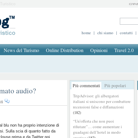
Turistico
home
|
chi siamo
|
contatti
|
News del Turismo
Online Distribution
Opinioni
Travel 2.0
Più commentati
Più popolari
rmato audio?
TripAdvisor: gli albergatori
su
ti
italiani si uniscono per combattere
Facebook,
recensioni false e diffamazioni
(182)
in
arrivo
“Un’offerta che non puoi
il
ial blu non ha proprio intenzione di
rifiutare”… come aumentare i
si. Sulla scia di quanto fatto da
formato
guadagni dell’hotel in modo
louse prima e da Twitter poi,
creativo
(182)