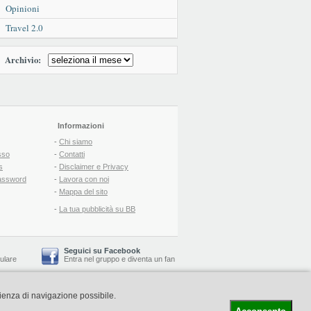
Opinioni
Travel 2.0
Archivio:
Informazioni
-
Chi siamo
sso
-
Contatti
s
-
Disclaimer e Privacy
assword
-
Lavora con noi
-
Mappa del sito
-
La tua pubblicità su BB
Seguici su Facebook
lulare
Entra nel gruppo
e
diventa un fan
rienza di navigazione possibile.
-
Booking Blog
™ -
Il blog del Web Marketing Turistico
C.S.: € 19.000 i.v. - CCIAA: Firenze - REA: FI-522110