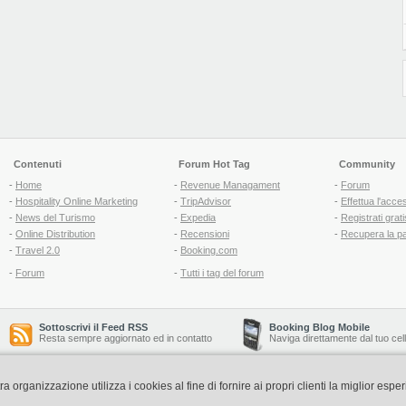
Contenuti
Forum Hot Tag
Community
-
Home
-
Revenue Managament
-
Forum
-
Hospitality Online Marketing
-
TripAdvisor
-
Effettua l'acce
-
News del Turismo
-
Expedia
-
Registrati grati
-
Online Distribution
-
Recensioni
-
Recupera la p
-
Travel 2.0
-
Booking.com
-
Forum
-
Tutti i tag del forum
Sottoscrivi il Feed RSS
Booking Blog Mobile
Resta sempre aggiornato ed in contatto
Naviga direttamente dal tuo cel
organizzazione utilizza i cookies al fine di fornire ai propri clienti la miglior espe
Copyright © 2006-2026 QNT S.r.l. Socio Unico -
www.qnt.it
P.iva: 02333620488 - 