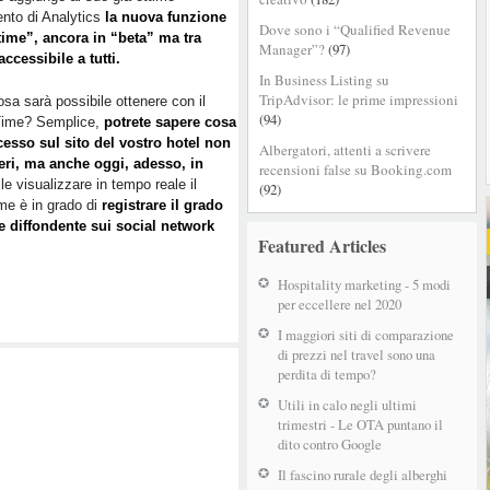
nto di Analytics
la nuova funzione
Dove sono i “Qualified Revenue
time”, ancora in “beta” ma tra
Manager”?
(97)
ccessibile a tutti.
In Business Listing su
TripAdvisor: le prime impressioni
sa sarà possibile ottenere con il
(94)
Time? Semplice,
potrete sapere cosa
cesso sul sito del vostro hotel non
Albergatori, attenti a scrivere
ieri, ma anche oggi, adesso, in
recensioni false su Booking.com
le visualizzare in tempo reale il
(92)
 time è in grado di
registrare il grado
e diffondente sui social network
Featured Articles
Hospitality marketing - 5 modi
per eccellere nel 2020
I maggiori siti di comparazione
di prezzi nel travel sono una
perdita di tempo?
Utili in calo negli ultimi
trimestri - Le OTA puntano il
dito contro Google
Il fascino rurale degli alberghi