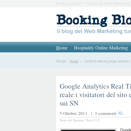
Booking Blog™ – Il blog del Web Marketing 
H
ome
Hospitality Online Marketing
Sei qui:
Home
» Archivio articoli google analytic
Google Analytics Real T
reale i visitatori del sit
sui SN
5 Ottobre 2011 |
3 commenti
News del Turismo
,
Travel 2.0
Google