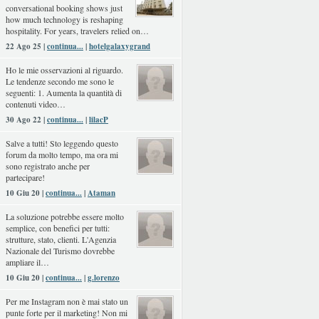
conversational booking shows just
how much technology is reshaping
hospitality. For years, travelers relied on…
22 Ago 25 |
continua...
|
hotelgalaxygrand
Ho le mie osservazioni al riguardo.
Le tendenze secondo me sono le
seguenti: 1. Aumenta la quantità di
contenuti video…
30 Ago 22 |
continua...
|
lilacP
Salve a tutti! Sto leggendo questo
forum da molto tempo, ma ora mi
sono registrato anche per
partecipare!
10 Giu 20 |
continua...
|
Ataman
La soluzione potrebbe essere molto
semplice, con benefici per tutti:
strutture, stato, clienti. L'Agenzia
Nazionale del Turismo dovrebbe
ampliare il…
10 Giu 20 |
continua...
|
g.lorenzo
Per me Instagram non è mai stato un
punte forte per il marketing! Non mi