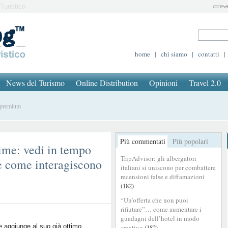
Turistico
home
|
chi siamo
|
contatti
|
News del Turismo
Online Distribution
Opinioni
Travel 2.0
s premium
Più commentati
Più popolari
ime: vedi in tempo
TripAdvisor: gli albergatori
o e come interagiscono
italiani si uniscono per combattere
recensioni false e diffamazioni
(182)
“Un’offerta che non puoi
rifiutare”… come aumentare i
guadagni dell’hotel in modo
 aggiunge al suo già ottimo
creativo
(182)