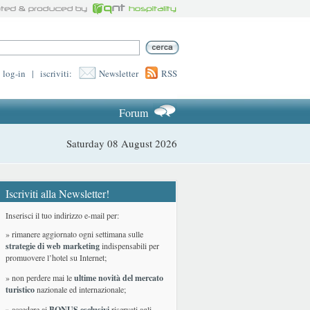
log-in
|
iscriviti:
Newsletter
RSS
Forum
Saturday 08 August 2026
Iscriviti alla Newsletter!
Inserisci il tuo indirizzo e-mail per:
» rimanere aggiornato ogni settimana sulle
strategie di web marketing
indispensabili per
promuovere l’hotel su Internet;
» non perdere mai le
ultime novità del mercato
turistico
nazionale ed internazionale
;
» accedere ai
BONUS esclusivi
riservati agli