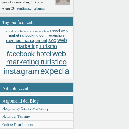
piace fare marketing lì. Anche…
6 Apr 20 |
continua...
|
Ataman
Tag più frequenti
hotel web
brand reputation
recensioni hotel
booking.com
recensioni
marketing
web
seo
revenue management
marketing turismo
web
facebook hotel
marketing turistico
expedia
instagram
Articoli recenti
Argomenti del Blog
Hospitality Online Marketing
News del Turismo
Online Distribution