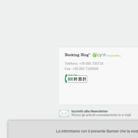
Telefono: +39 055 705718
Fax: +39 055 7193549
Iscriviti alla Newsletter
Ricevi gli articoli comodamente in e-mail
La informiamo con il presente Banner che la nostra 
Booking Blog è realizzato e curato da