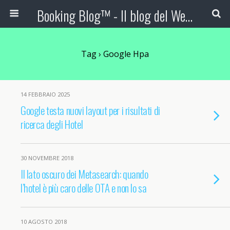
Booking Blog™ - Il blog del Web Marketing Turistico
Tag › Google Hpa
14 FEBBRAIO 2025
Google testa nuovi layout per i risultati di
ricerca degli Hotel
30 NOVEMBRE 2018
Il lato oscuro dei Metasearch: quando
l’hotel è più caro delle OTA e non lo sa
10 AGOSTO 2018