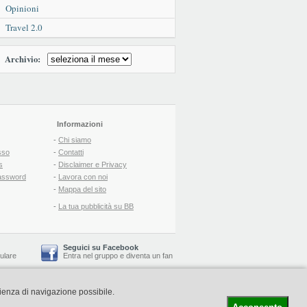
Opinioni
Travel 2.0
Archivio:
Informazioni
-
Chi siamo
sso
-
Contatti
s
-
Disclaimer e Privacy
assword
-
Lavora con noi
-
Mappa del sito
-
La tua pubblicità su BB
Seguici su Facebook
lulare
Entra nel gruppo
e
diventa un fan
rienza di navigazione possibile.
-
Booking Blog
™ -
Il blog del Web Marketing Turistico
C.S.: € 19.000 i.v. - CCIAA: Firenze - REA: FI-522110