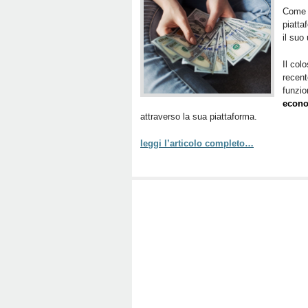
Come c
piatt
il suo 
Il col
recen
funzio
econ
attraverso la sua piattaforma.
leggi l’articolo completo…