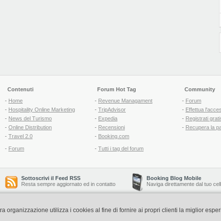
Contenuti
Forum Hot Tag
Community
-
Home
-
Revenue Managament
-
Forum
-
Hospitality Online Marketing
-
TripAdvisor
-
Effettua l'acce
-
News del Turismo
-
Expedia
-
Registrati grati
-
Online Distribution
-
Recensioni
-
Recupera la p
-
Travel 2.0
-
Booking.com
-
Forum
-
Tutti i tag del forum
Sottoscrivi il Feed RSS
Booking Blog Mobile
Resta sempre aggiornato ed in contatto
Naviga direttamente dal tuo cel
organizzazione utilizza i cookies al fine di fornire ai propri clienti la miglior espe
Copyright © 2006-2026 QNT S.r.l. Socio Unico -
www.qnt.it
P.iva: 02333620488 - 