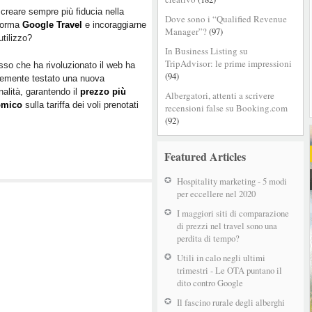
garanzia
reare sempre più fiducia nella
Dove sono i “Qualified Revenue
aforma
del
Google Travel
e incoraggiarne
Manager”?
(97)
utilizzo?
prezzo
In Business Listing su
più
TripAdvisor: le prime impressioni
osso che ha rivoluzionato il web ha
basso
(94)
temente testato una nuova
sui
nalità, garantendo il
prezzo più
voli…
Albergatori, attenti a scrivere
omico
sulla tariffa dei voli prenotati
recensioni false su Booking.com
in
(92)
futuro
anche
per
Featured Articles
gli
hotel?
Hospitality marketing - 5 modi
per eccellere nel 2020
I maggiori siti di comparazione
di prezzi nel travel sono una
perdita di tempo?
Utili in calo negli ultimi
trimestri - Le OTA puntano il
dito contro Google
Il fascino rurale degli alberghi