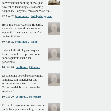
conversational booking shows just
how much technology is reshaping
hospitality. For years, travelers relied on…
22 Ago 25 |
continua...
|
hotelgalaxygrand
Ho le mie osservazioni al riguardo.
Le tendenze secondo me sono le
seguenti: 1. Aumenta la quantità di
contenuti video…
30 Ago 22 |
continua...
|
lilacP
Salve a tutti! Sto leggendo questo
forum da molto tempo, ma ora mi
sono registrato anche per
partecipare!
10 Giu 20 |
continua...
|
Ataman
La soluzione potrebbe essere molto
semplice, con benefici per tutti:
strutture, stato, clienti. L'Agenzia
Nazionale del Turismo dovrebbe
ampliare il…
10 Giu 20 |
continua...
|
g.lorenzo
Per me Instagram non è mai stato un
punte forte per il marketing! Non mi