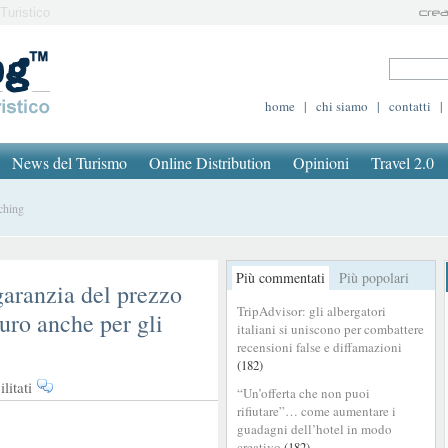
Turistico
home
|
chi siamo
|
contatti
|
News del Turismo
Online Distribution
Opinioni
Travel 2.0
ching
Più commentati
Più popolari
aranzia del prezzo
TripAdvisor: gli albergatori
uro anche per gli
italiani si uniscono per combattere
recensioni false e diffamazioni
(182)
su
litati
“Un’offerta che non puoi
Google
rifiutare”… come aumentare i
price
guadagni dell’hotel in modo
matching:
creativo
(182)