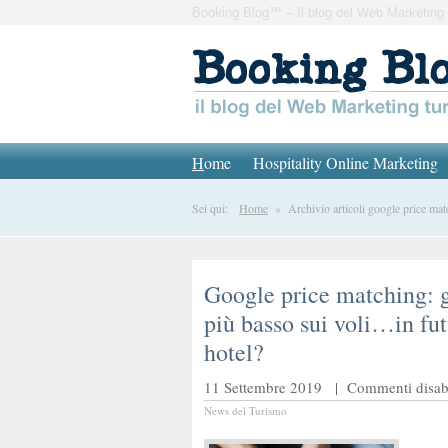
Booking Blog™ – Il blog del Web Marketing 
H
ome
Hospitality Online Marketing
Sei qui:
Home
» Archivio articoli google price mat
Google price matching: g
più basso sui voli…in fut
hotel?
11 Settembre 2019 |
Commenti disabi
News del Turismo