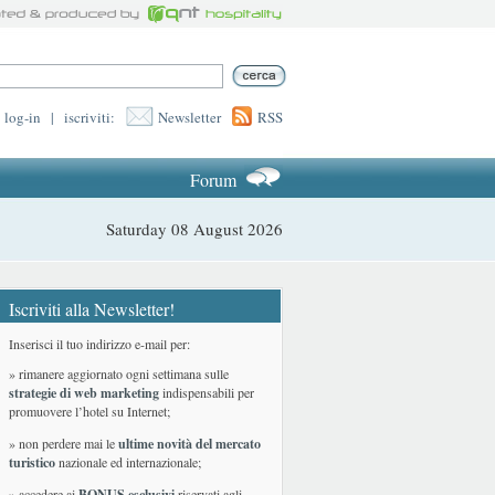
log-in
|
iscriviti:
Newsletter
RSS
Forum
Saturday 08 August 2026
Iscriviti alla Newsletter!
Inserisci il tuo indirizzo e-mail per:
» rimanere aggiornato ogni settimana sulle
strategie di web marketing
indispensabili per
promuovere l’hotel su Internet;
» non perdere mai le
ultime novità del mercato
turistico
nazionale ed internazionale
;
» accedere ai
BONUS esclusivi
riservati agli