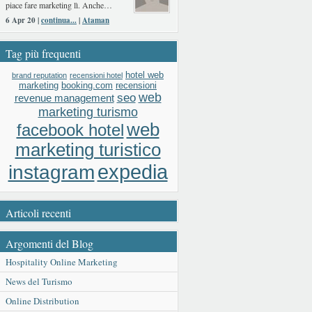
piace fare marketing lì. Anche…
6 Apr 20 |
continua...
|
Ataman
Tag più frequenti
hotel web
brand reputation
recensioni hotel
booking.com
recensioni
marketing
web
seo
revenue management
marketing turismo
web
facebook hotel
marketing turistico
expedia
instagram
Articoli recenti
Argomenti del Blog
Hospitality Online Marketing
News del Turismo
Online Distribution