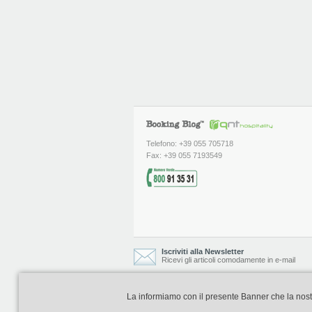
Telefono: +39 055 705718
Fax: +39 055 7193549
Iscriviti alla Newsletter
Ricevi gli articoli comodamente in e-mail
La informiamo con il presente Banner che la nostra 
Booking Blog è realizzato e curato da