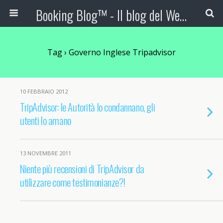
Booking Blog™ - Il blog del Web Marketing Turistico
Tag › Governo Inglese Tripadvisor
10 FEBBRAIO 2012
TripAdvisor: le Autorità lo condannano, gli
utenti lo amano
13 NOVEMBRE 2011
Niente più recensioni di TripAdvisor da
utilizzare come testimonianze?!