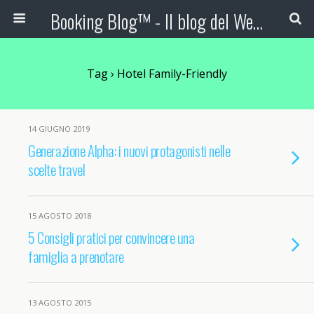
Booking Blog™ - Il blog del Web Marketing Turistico
Tag › Hotel Family-Friendly
14 GIUGNO 2019
Generazione Alpha: i nuovi protagonisti nelle
scelte travel
15 AGOSTO 2018
5 Consigli pratici per convincere una
famiglia a prenotare
13 AGOSTO 2015