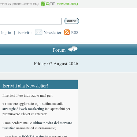
log-in
|
iscriviti:
Newsletter
RSS
Forum
Friday 07 August 2026
Iscriviti alla Newsletter!
Inserisci il tuo indirizzo e-mail per:
» rimanere aggiornato ogni settimana sulle
strategie di web marketing
indispensabili per
promuovere l’hotel su Internet;
» non perdere mai le
ultime novità del mercato
turistico
nazionale ed internazionale
;
» accedere ai
BONUS esclusivi
riservati agli