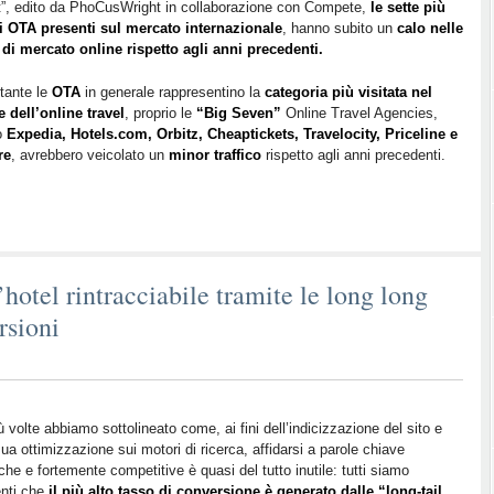
”, edito da PhoCusWright in collaborazione con Compete,
La
le sette più
i OTA presenti sul mercato internazionale
, hanno subito un
calo nelle
coda
di mercato online rispetto agli anni precedenti.
lunga
e
tante le
OTA
in generale rappresentino la
categoria più visitata nel
le
e dell’online travel
, proprio le
“Big Seven”
Online Travel Agencies,
nuove
o
Expedia, Hotels.com, Orbitz, Cheaptickets, Travelocity, Priceline e
tendenze
re
, avrebbero veicolato un
minor traffico
rispetto agli anni precedenti.
del
traffico
online
’hotel rintracciabile tramite le long long
rsioni
ù volte abbiamo sottolineato come, ai fini dell’indicizzazione del sito e
sua ottimizzazione sui motori di ricerca, affidarsi a parole chiave
che e fortemente competitive è quasi del tutto inutile: tutti siamo
enti che
il più alto tasso di conversione è generato dalle “long-tail