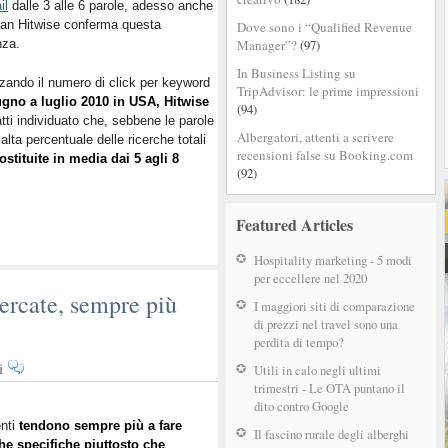
il
dalle 3 alle 6 parole, adesso anche
keyword
ian Hitwise conferma questa
Dove sono i “Qualified Revenue
del
nza.
Manager”?
(97)
turismo…
cresce
In Business Listing su
zando il numero di click per keyword
la
TripAdvisor: le prime impressioni
ugno a luglio 2010 in USA, Hitwise
loro
(94)
atti individuato che, sebbene le parole
importanza!
Albergatori, attenti a scrivere
alta percentuale delle ricerche totali
recensioni false su Booking.com
ostituite in media dai 5 agli 8
(92)
Featured Articles
Hospitality marketing - 5 modi
per eccellere nel 2020
cercate, sempre più
I maggiori siti di comparazione
di prezzi nel travel sono una
perdita di tempo?
su
i
Utili in calo negli ultimi
Long-
trimestri - Le OTA puntano il
tail:
dito contro Google
sempre
enti
tendono sempre più a fare
Il fascino rurale degli alberghi
he specifiche piuttosto che
più