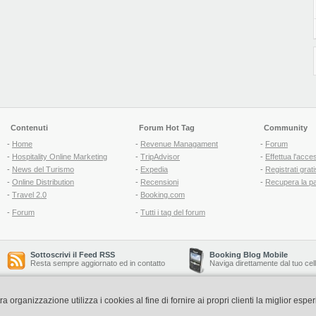
Contenuti
Forum Hot Tag
Community
-
Home
-
Revenue Managament
-
Forum
-
Hospitality Online Marketing
-
TripAdvisor
-
Effettua l'acce
-
News del Turismo
-
Expedia
-
Registrati grati
-
Online Distribution
-
Recensioni
-
Recupera la p
-
Travel 2.0
-
Booking.com
-
Forum
-
Tutti i tag del forum
Sottoscrivi il Feed RSS
Booking Blog Mobile
Resta sempre aggiornato ed in contatto
Naviga direttamente dal tuo cel
organizzazione utilizza i cookies al fine di fornire ai propri clienti la miglior espe
Copyright © 2006-2026 QNT S.r.l. Socio Unico -
www.qnt.it
P.iva: 02333620488 - 