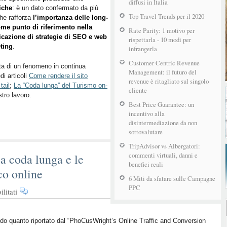
diffusi in Italia
iche
: è un dato confermato da più
ricercate,
Top Travel Trends per il 2020
che rafforza
l’importanza delle long-
sempre
ome punto di riferimento nella
più
Rate Parity: 1 motivo per
ficazione di strategie di SEO e web
preziose
rispettarla - 10 modi per
ting
.
infrangerla
Customer Centric Revenue
tta di un fenomeno in continua
Management: il futuro del
di articoli
Come rendere il sito
revenue è ritagliato sul singolo
tail
;
La “Coda lunga” del Turismo on-
cliente
stro lavoro.
Best Price Guarantee: un
incentivo alla
disintermediazione da non
sottovalutare
TripAdvisor vs Albergatori:
commenti virtuali, danni e
a coda lunga e le
benefici reali
co online
6 Miti da sfatare sulle Campagne
PPC
su
litati
Piccole
OTA
crescono.
o quanto riportato dal “PhoCusWright’s Online Traffic and Conversion