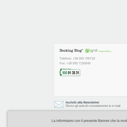
Telefono: +39 055 705718
Fax: +39 055 7193549
Iscriviti alla Newsletter
Ricevi gli articoli comodamente in e-mail
La informiamo con il presente Banner che la nostra 
Booking Blog è realizzato e curato da