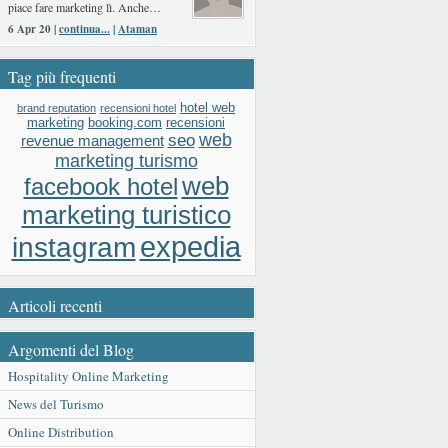
piace fare marketing lì. Anche…
6 Apr 20 |
continua...
|
Ataman
Tag più frequenti
hotel web
brand reputation
recensioni hotel
booking.com
recensioni
marketing
web
seo
revenue management
marketing turismo
web
facebook hotel
marketing turistico
expedia
instagram
Articoli recenti
Argomenti del Blog
Hospitality Online Marketing
News del Turismo
Online Distribution