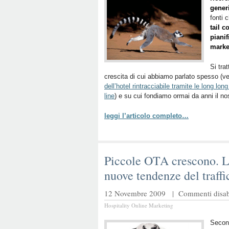
gener
fonti 
tail c
piani
marke
Si tra
crescita di cui abbiamo parlato spesso (ve
dell’hotel rintracciabile tramite le long long 
line
) e su cui fondiamo ormai da anni il no
leggi l’articolo completo…
Piccole OTA crescono. L
nuove tendenze del traffi
12 Novembre 2009 |
Commenti disabi
Hospitality Online Marketing
Second