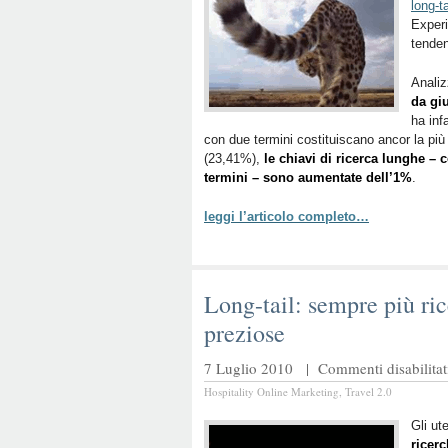
long-ta
Exper
tende
Analiz
da gi
ha inf
con due termini costituiscano ancor la più 
(23,41%),
le chiavi di ricerca lunghe – c
termini – sono aumentate dell’1%
.
leggi l’articolo completo…
Long-tail: sempre più ri
preziose
7 Luglio 2010 |
Commenti disabilitat
Hospitality Online Marketing
,
Travel 2.0
Gli ut
ricerc