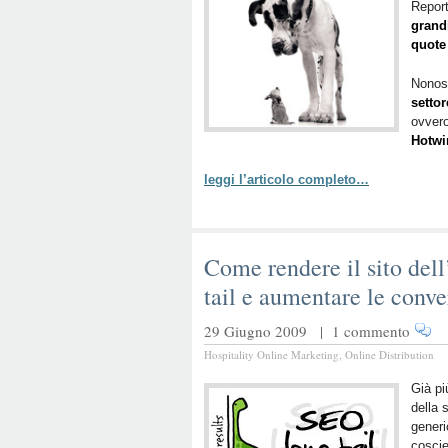
Report
grand
quote 
Nonos
settor
ovver
Hotwi
leggi l’articolo completo…
Come rendere il sito dell
tail e aumentare le conve
29 Giugno 2009 |
1 commento
Hospitality Online Marketing
,
Online Distribution
Già pi
della 
generi
cosci