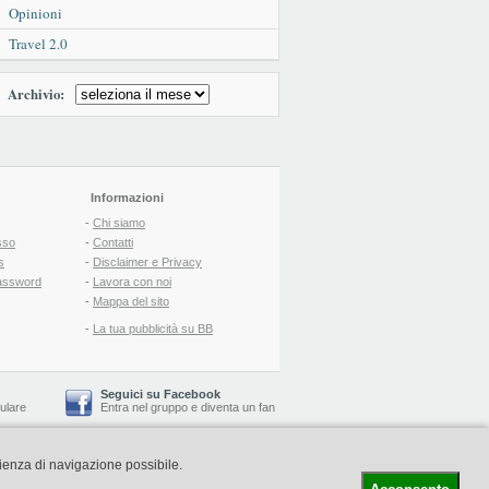
Opinioni
Travel 2.0
Archivio:
Informazioni
-
Chi siamo
sso
-
Contatti
s
-
Disclaimer e Privacy
assword
-
Lavora con noi
-
Mappa del sito
-
La tua pubblicità su BB
Seguici su Facebook
lulare
Entra nel gruppo
e
diventa un fan
rienza di navigazione possibile.
-
Booking Blog
™ -
Il blog del Web Marketing Turistico
C.S.: € 19.000 i.v. - CCIAA: Firenze - REA: FI-522110