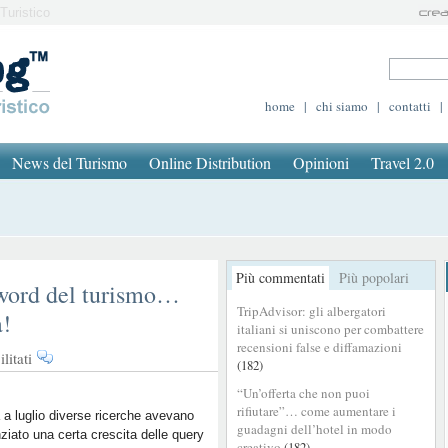
Turistico
home
|
chi siamo
|
contatti
|
News del Turismo
Online Distribution
Opinioni
Travel 2.0
Più commentati
Più popolari
yword del turismo…
TripAdvisor: gli albergatori
a!
italiani si uniscono per combattere
recensioni false e diffamazioni
su
litati
(182)
Cresce
“Un’offerta che non puoi
la
rifiutare”… come aumentare i
coda
 a luglio diverse ricerche avevano
guadagni dell’hotel in modo
ziato una certa crescita delle query
delle
creativo
(182)