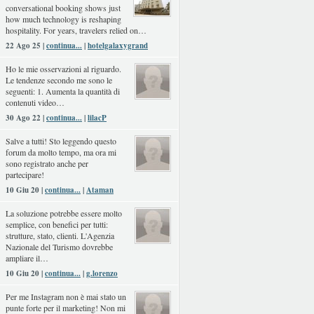
conversational booking shows just
how much technology is reshaping
hospitality. For years, travelers relied on…
22 Ago 25 |
continua...
|
hotelgalaxygrand
Ho le mie osservazioni al riguardo.
Le tendenze secondo me sono le
seguenti: 1. Aumenta la quantità di
contenuti video…
30 Ago 22 |
continua...
|
lilacP
Salve a tutti! Sto leggendo questo
forum da molto tempo, ma ora mi
sono registrato anche per
partecipare!
10 Giu 20 |
continua...
|
Ataman
La soluzione potrebbe essere molto
semplice, con benefici per tutti:
strutture, stato, clienti. L'Agenzia
Nazionale del Turismo dovrebbe
ampliare il…
10 Giu 20 |
continua...
|
g.lorenzo
Per me Instagram non è mai stato un
punte forte per il marketing! Non mi