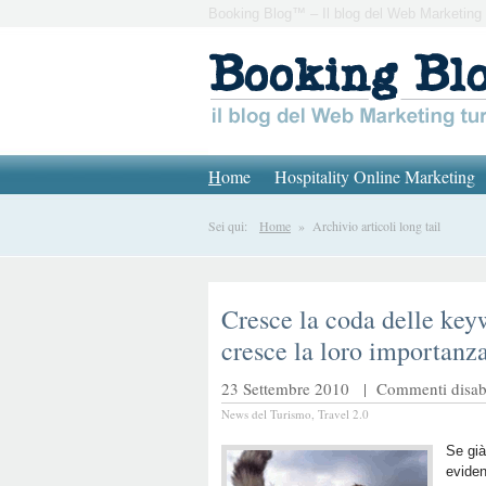
Booking Blog™ – Il blog del Web Marketing 
H
ome
Hospitality Online Marketing
Sei qui:
Home
» Archivio articoli long tail
Cresce la coda delle ke
cresce la loro importanz
23 Settembre 2010 |
Commenti disabi
News del Turismo
,
Travel 2.0
Se già
eviden