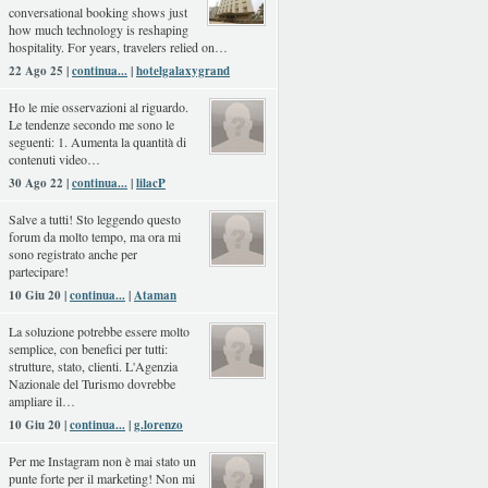
conversational booking shows just
how much technology is reshaping
hospitality. For years, travelers relied on…
22 Ago 25 |
continua...
|
hotelgalaxygrand
Ho le mie osservazioni al riguardo.
Le tendenze secondo me sono le
seguenti: 1. Aumenta la quantità di
contenuti video…
30 Ago 22 |
continua...
|
lilacP
Salve a tutti! Sto leggendo questo
forum da molto tempo, ma ora mi
sono registrato anche per
partecipare!
10 Giu 20 |
continua...
|
Ataman
La soluzione potrebbe essere molto
semplice, con benefici per tutti:
strutture, stato, clienti. L'Agenzia
Nazionale del Turismo dovrebbe
ampliare il…
10 Giu 20 |
continua...
|
g.lorenzo
Per me Instagram non è mai stato un
punte forte per il marketing! Non mi