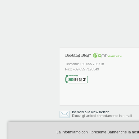
Telefono: +39 055 705718
Fax: +39 055 7193549
Iscriviti alla Newsletter
Ricevi gli articoli comodamente in e-mail
La informiamo con il presente Banner che la nostra 
Booking Blog è realizzato e curato da