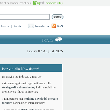
log-in
|
iscriviti:
Newsletter
RSS
Forum
Friday 07 August 2026
Iscriviti alla Newsletter!
Inserisci il tuo indirizzo e-mail per:
» rimanere aggiornato ogni settimana sulle
strategie di web marketing
indispensabili per
promuovere l’hotel su Internet;
» non perdere mai le
ultime novità del mercato
turistico
nazionale ed internazionale
;
» accedere ai
BONUS esclusivi
riservati agli