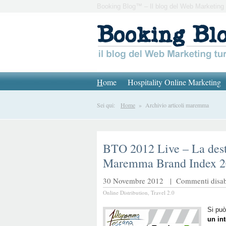
Booking Blog™ – Il blog del Web Marketing 
H
ome
Hospitality Online Marketing
Sei qui:
Home
» Archivio articoli maremma
BTO 2012 Live – La dest
Maremma Brand Index 
30 Novembre 2012 |
Commenti disabi
Online Distribution
,
Travel 2.0
Si pu
un int