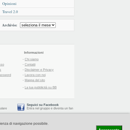
Opinioni
Travel 2.0
Archivio:
Informazioni
-
Chi siamo
sso
-
Contatti
s
-
Disclaimer e Privacy
assword
-
Lavora con noi
-
Mappa del sito
-
La tua pubblicità su BB
Seguici su Facebook
lulare
Entra nel gruppo
e
diventa un fan
rienza di navigazione possibile.
-
Booking Blog
™ -
Il blog del Web Marketing Turistico
C.S.: € 19.000 i.v. - CCIAA: Firenze - REA: FI-522110