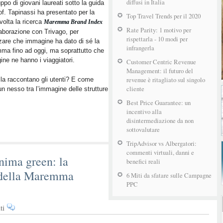
diffusi in Italia
Live
ppo di giovani laureati sotto la guida
of. Tapinassi ha presentato per la
–
Top Travel Trends per il 2020
volta la ricerca
Maremma
Maremma Brand Index
Rate Parity: 1 motivo per
laborazione con Trivago, per
Brand
rispettarla - 10 modi per
zare che immagine ha dato di sé la
Index
infrangerla
a fino ad oggi, ma soprattutto che
ne ne hanno i viaggiatori.
Customer Centric Revenue
Management: il futuro del
revenue è ritagliato sul singolo
a raccontano gli utenti? E come
cliente
n nesso tra l’immagine delle strutture
Best Price Guarantee: un
incentivo alla
disintermediazione da non
sottovalutare
TripAdvisor vs Albergatori:
commenti virtuali, danni e
anima green: la
benefici reali
 della Maremma
6 Miti da sfatare sulle Campagne
PPC
su
ti
Tecnologia,