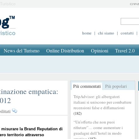
Turistico
home
|
chi siamo
|
contatti
|
News del Turismo
Online Distribution
Opinioni
Travel 2.0
Più commentati
Più popolari
inazione empatica:
TripAdvisor: gli albergatori
2012
italiani si uniscono per combattere
recensioni false e diffamazioni
su
litati
(182)
BTO
“Un’offerta che non puoi
2012
rifiutare”… come aumentare i
Live
ò
misurare la Brand Reputation di
guadagni dell’hotel in modo
ero territorio attraverso
–
creativo
(182)