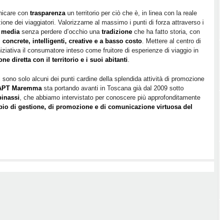
tradizione,
anima
icare con
trasparenza
un territorio per ciò che è, in linea con la reale
ione dei viaggiatori. Valorizzarne al massimo i punti di forza attraverso i
green:
 media
senza perdere d’occhio una
tradizione
che ha fatto storia, con
la
 concrete, intelligenti, creative e a basso costo
. Mettere al centro di
promozione
niziativa il consumatore inteso come fruitore di esperienze di viaggio in
intelligente
one diretta con il territorio e i suoi abitanti
.
della
Maremma
 sono solo alcuni dei punti cardine della splendida attività di promozione
toscana
APT Maremma
sta portando avanti in Toscana già dal 2009 sotto
inassi
, che abbiamo intervistato per conoscere più approfonditamente
io di gestione, di promozione e di comunicazione virtuosa del