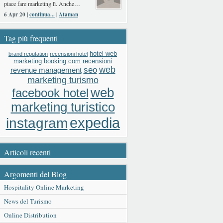
piace fare marketing lì. Anche…
6 Apr 20 |
continua...
|
Ataman
Tag più frequenti
hotel web
brand reputation
recensioni hotel
booking.com
recensioni
marketing
web
seo
revenue management
marketing turismo
web
facebook hotel
marketing turistico
expedia
instagram
Articoli recenti
Argomenti del Blog
Hospitality Online Marketing
News del Turismo
Online Distribution