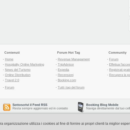
Contenuti
Forum Hot Tag
Community
-
Home
-
Revenue Managament
-
Forum
-
Hospitality Online Marketing
-
TripAdvisor
-
Effettua l'acce
-
News del Turismo
-
Expedia
-
Registrati grati
-
Online Distribution
-
Recensioni
-
Recupera la p
-
Travel 2.0
-
Booking.com
-
Forum
-
Tutti i tag del forum
Sottoscrivi il Feed RSS
Booking Blog Mobile
Resta sempre aggiornato ed in contatto
Naviga direttamente dal tuo cel
organizzazione utilizza i cookies al fine di fornire ai propri clienti la miglior espe
Copyright © 2006-2026 QNT S.r.l. Socio Unico -
www.qnt.it
P.iva: 02333620488 - 