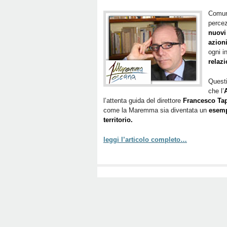
Comun
percez
nuovi
azioni
ogni i
relazi
Questi
che l’
l’attenta guida del direttore
Francesco Tap
come la Maremma sia diventata un
esemp
territorio.
leggi l’articolo completo…