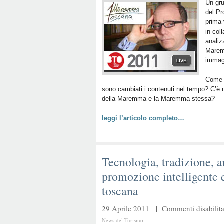
Un gru
del Pr
prima 
in col
analiz
Maremm
immagi
Come l
sono cambiati i contenuti nel tempo? C’è u
della Maremma e la Maremma stessa?
leggi l’articolo completo…
Tecnologia, tradizione, 
promozione intelligente
toscana
29 Aprile 2011 |
Commenti disabilita
News del Turismo