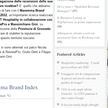
regazione delle recensioni delle sue
La
ure ricettive?
E’ quello che abbiamo
Dove sono i “Qualified Revenue
destinazione
o di fare con il
Maremma Brand
Manager”?
(97)
empatica:
 2012
, un’importante ricerca realizzata
Maremma
In Business Listing su
T Hospitality in collaborazione con
Brand
TripAdvisor: le prime impressioni
wPro e Massimiliano Gini
, su
Index
(94)
ssione della
Provincia di Grosseto
2012
Albergatori, attenti a scrivere
are di stabilire la reputazione
recensioni false su Booking.com
 questo territorio toscano.
(92)
 si sono alternati sul palco Nicola
i di ReviewPro, Giulio Detti e Filippo
Featured Articles
ano Gini.
Hospitality marketing - 5 modi
per eccellere nel 2020
I maggiori siti di comparazione
di prezzi nel travel sono una
perdita di tempo?
ma Brand Index
Utili in calo negli ultimi
trimestri - Le OTA puntano il
su
tati
dito contro Google
BTO
2011
Il fascino rurale degli alberghi