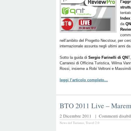
l’agg
strutt
tentat
Index
da
QN
Revie
commi
nell’ambito del Progetto Necstour, per cerc
internazionale assunta negli ultimi anni da
Sotto la guida di
Sergio Farinelli di QN
T,
Carraresi di Officina Turistica, Wilma Vann
Rossi, insieme a Robi Veltroni e Massimili
leggi l’articolo completo…
BTO 2011 Live – Marem
2 Dicembre 2011 |
Commenti disabili
News del Turismo
,
Travel 2.0