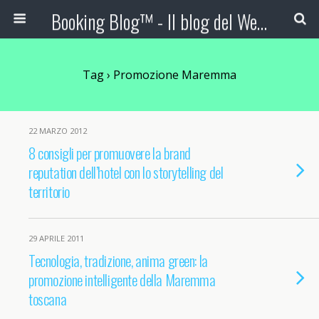
Booking Blog™ - Il blog del Web Marketing Turistico
Tag › Promozione Maremma
22 MARZO 2012
8 consigli per promuovere la brand
reputation dell’hotel con lo storytelling del
territorio
29 APRILE 2011
Tecnologia, tradizione, anima green: la
promozione intelligente della Maremma
toscana