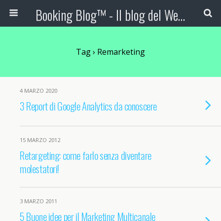
Booking Blog™ - Il blog del Web Marketing Turistico
Tag › Remarketing
4 MARZO 2020
3 Report di Google Analytics da conoscere
15 MARZO 2012
Retargeting: come farlo senza diventare
molestatori!
3 MARZO 2011
5 Buone idee per il Marketing Multicanale