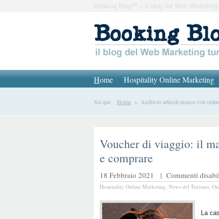
Booking Blog™ – Il blog del Web Marketing 
H
ome
Hospitality Online Marketing
Sei qui:
Home
» Archivio articoli ricerca voli onlin
Voucher di viaggio: il m
e comprare
18 Febbraio 2021 |
Commenti disabili
Hospitality Online Marketing
,
News del Turismo
,
On
La cas