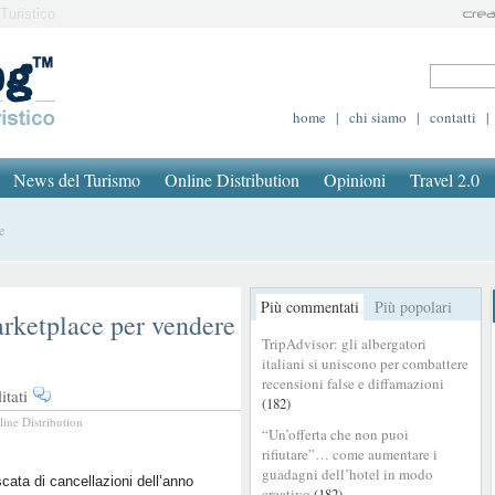
Turistico
home
|
chi siamo
|
contatti
|
News del Turismo
Online Distribution
Opinioni
Travel 2.0
e
Più commentati
Più popolari
arketplace per vendere
TripAdvisor: gli albergatori
italiani si uniscono per combattere
recensioni false e diffamazioni
su
tati
(182)
Voucher
line Distribution
“Un’offerta che non puoi
di
rifiutare”… come aumentare i
viaggio:
guadagni dell’hotel in modo
il
cata di cancellazioni dell’anno
creativo
(182)