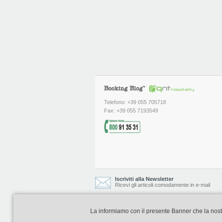
Telefono: +39 055 705718
Fax: +39 055 7193549
Iscriviti alla Newsletter
Ricevi gli articoli comodamente in e-mail
La informiamo con il presente Banner che la nostra 
Booking Blog è realizzato e curato da