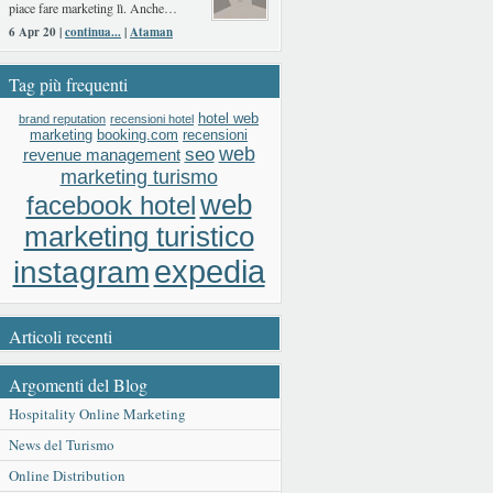
piace fare marketing lì. Anche…
6 Apr 20 |
continua...
|
Ataman
Tag più frequenti
hotel web
brand reputation
recensioni hotel
booking.com
recensioni
marketing
web
seo
revenue management
marketing turismo
web
facebook hotel
marketing turistico
expedia
instagram
Articoli recenti
Argomenti del Blog
Hospitality Online Marketing
News del Turismo
Online Distribution