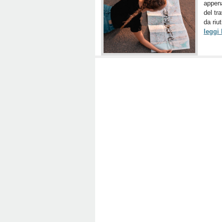
appena
del tra
da riut
leggi