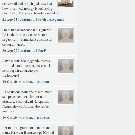
conversational booking shows just
how much technology is reshaping
hospitality. For years, travelers relied on…
22 Ago 25 |
continua...
|
hotelgalaxygrand
Ho le mie osservazioni al riguardo.
Le tendenze secondo me sono le
seguenti: 1. Aumenta la quantità di
contenuti video…
30 Ago 22 |
continua...
|
lilacP
Salve a tutti! Sto leggendo questo
forum da molto tempo, ma ora mi
sono registrato anche per
partecipare!
10 Giu 20 |
continua...
|
Ataman
La soluzione potrebbe essere molto
semplice, con benefici per tutti:
strutture, stato, clienti. L'Agenzia
Nazionale del Turismo dovrebbe
ampliare il…
10 Giu 20 |
continua...
|
g.lorenzo
Per me Instagram non è mai stato un
punte forte per il marketing! Non mi