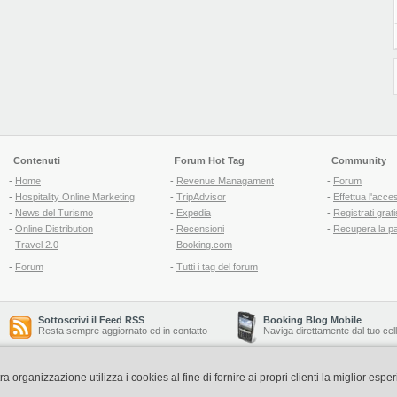
Contenuti
Forum Hot Tag
Community
-
Home
-
Revenue Managament
-
Forum
-
Hospitality Online Marketing
-
TripAdvisor
-
Effettua l'acce
-
News del Turismo
-
Expedia
-
Registrati grati
-
Online Distribution
-
Recensioni
-
Recupera la p
-
Travel 2.0
-
Booking.com
-
Forum
-
Tutti i tag del forum
Sottoscrivi il Feed RSS
Booking Blog Mobile
Resta sempre aggiornato ed in contatto
Naviga direttamente dal tuo cel
organizzazione utilizza i cookies al fine di fornire ai propri clienti la miglior espe
Copyright © 2006-2026 QNT S.r.l. Socio Unico -
www.qnt.it
P.iva: 02333620488 - 