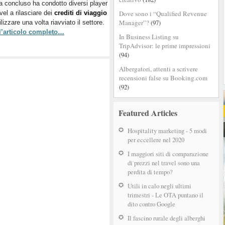
 concluso ha condotto diversi player
marketplace
vel a rilasciare dei
crediti di viaggio
Dove sono i “Qualified Revenue
per
Manager”?
(97)
ilizzare una volta riavviato il settore.
vendere
 l’articolo completo…
e
In Business Listing su
comprare
TripAdvisor: le prime impressioni
(94)
Albergatori, attenti a scrivere
recensioni false su Booking.com
(92)
Featured Articles
Hospitality marketing - 5 modi
per eccellere nel 2020
I maggiori siti di comparazione
di prezzi nel travel sono una
perdita di tempo?
Utili in calo negli ultimi
trimestri - Le OTA puntano il
dito contro Google
Il fascino rurale degli alberghi