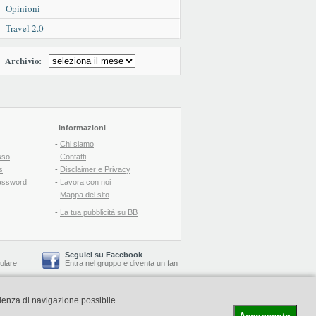
Opinioni
Travel 2.0
Archivio:
Informazioni
-
Chi siamo
sso
-
Contatti
s
-
Disclaimer e Privacy
assword
-
Lavora con noi
-
Mappa del sito
-
La tua pubblicità su BB
Seguici su Facebook
lulare
Entra nel gruppo
e
diventa un fan
rienza di navigazione possibile.
-
Booking Blog
™ -
Il blog del Web Marketing Turistico
C.S.: € 19.000 i.v. - CCIAA: Firenze - REA: FI-522110