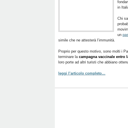
fonda
in Ital
Chi sa
probab
movime
un
pas
simile che ne attesterà l’immunità.
Proprio per questo motivo, sono molti i Pae
terminare la
campagna vaccinale entro l
loro porte ad altri turisti che abbiano ott
leggi l’articolo completo…