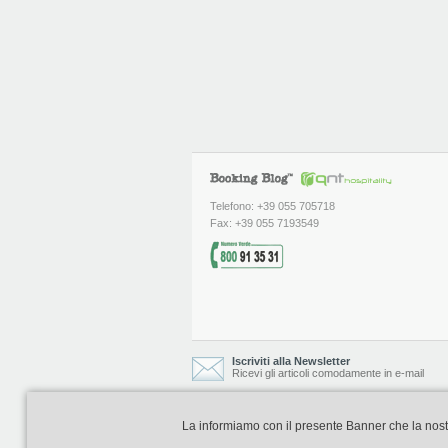
Telefono: +39 055 705718
Fax: +39 055 7193549
Iscriviti alla Newsletter
Ricevi gli articoli comodamente in e-mail
La informiamo con il presente Banner che la nostra 
Booking Blog è realizzato e curato da