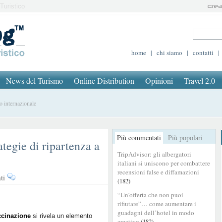
Turistico
home
|
chi siamo
|
contatti
|
News del Turismo
Online Distribution
Opinioni
Travel 2.0
o internazionale
Più commentati
Più popolari
ategie di ripartenza a
TripAdvisor: gli albergatori
italiani si uniscono per combattere
recensioni false e diffamazioni
su
ti
(182)
Turismo
“Un’offerta che non puoi
e
rifiutare”… come aumentare i
vaccino:
guadagni dell’hotel in modo
le
ccinazione
si rivela un elemento
creativo
(182)