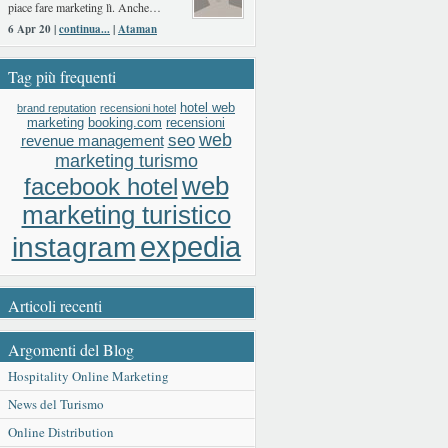
piace fare marketing lì. Anche…
6 Apr 20 |
continua...
|
Ataman
Tag più frequenti
hotel web
brand reputation
recensioni hotel
booking.com
recensioni
marketing
web
seo
revenue management
marketing turismo
web
facebook hotel
marketing turistico
expedia
instagram
Articoli recenti
Argomenti del Blog
Hospitality Online Marketing
News del Turismo
Online Distribution