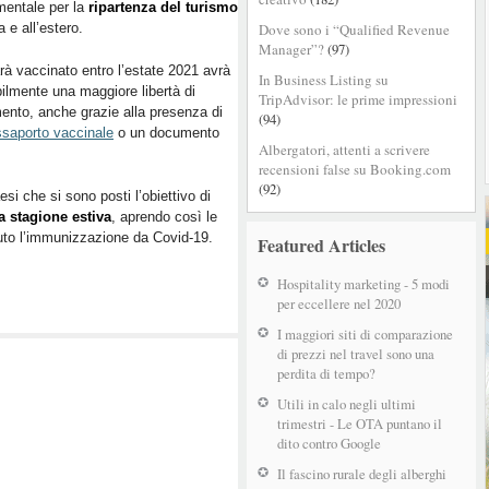
mentale per la
strategie
ripartenza del turismo
ia e all’estero.
Dove sono i “Qualified Revenue
di
Manager”?
(97)
ripartenza
rà vaccinato entro l’estate 2021 avrà
a
In Business Listing su
ilmente una maggiore libertà di
livello
TripAdvisor: le prime impressioni
nto, anche grazie alla presenza di
globale
(94)
saporto vaccinale
o un documento
Albergatori, attenti a scrivere
recensioni false su Booking.com
(92)
si che si sono posti l’obiettivo di
a stagione estiva
, aprendo così le
enuto l’immunizzazione da Covid-19.
Featured Articles
Hospitality marketing - 5 modi
per eccellere nel 2020
I maggiori siti di comparazione
di prezzi nel travel sono una
perdita di tempo?
Utili in calo negli ultimi
trimestri - Le OTA puntano il
dito contro Google
Il fascino rurale degli alberghi