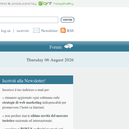
log-in
|
iscriviti:
Newsletter
RSS
Forum
Thursday 06 August 2026
Iscriviti alla Newsletter!
Inserisci il tuo indirizzo e-mail per:
» rimanere aggiornato ogni settimana sulle
strategie di web marketing
indispensabili per
promuovere l’hotel su Internet;
» non perdere mai le
ultime novità del mercato
turistico
nazionale ed internazionale
;
» accedere ai
BONUS esclusivi
riservati agli