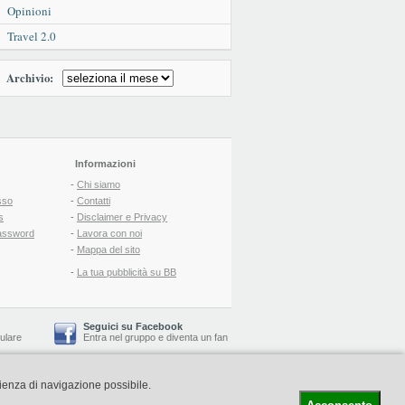
Opinioni
Travel 2.0
Archivio:
Informazioni
-
Chi siamo
sso
-
Contatti
s
-
Disclaimer e Privacy
assword
-
Lavora con noi
-
Mappa del sito
-
La tua pubblicità su BB
Seguici su Facebook
lulare
Entra nel gruppo
e
diventa un fan
rienza di navigazione possibile.
-
Booking Blog
™ -
Il blog del Web Marketing Turistico
C.S.: € 19.000 i.v. - CCIAA: Firenze - REA: FI-522110