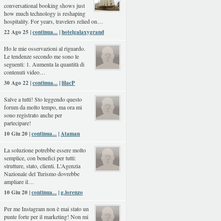
conversational booking shows just
how much technology is reshaping
hospitality. For years, travelers relied on…
22 Ago 25 |
continua...
|
hotelgalaxygrand
Ho le mie osservazioni al riguardo.
Le tendenze secondo me sono le
seguenti: 1. Aumenta la quantità di
contenuti video…
30 Ago 22 |
continua...
|
lilacP
Salve a tutti! Sto leggendo questo
forum da molto tempo, ma ora mi
sono registrato anche per
partecipare!
10 Giu 20 |
continua...
|
Ataman
La soluzione potrebbe essere molto
semplice, con benefici per tutti:
strutture, stato, clienti. L'Agenzia
Nazionale del Turismo dovrebbe
ampliare il…
10 Giu 20 |
continua...
|
g.lorenzo
Per me Instagram non è mai stato un
punte forte per il marketing! Non mi