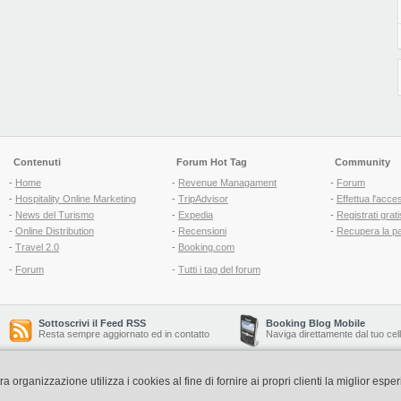
Contenuti
Forum Hot Tag
Community
-
Home
-
Revenue Managament
-
Forum
-
Hospitality Online Marketing
-
TripAdvisor
-
Effettua l'acce
-
News del Turismo
-
Expedia
-
Registrati grati
-
Online Distribution
-
Recensioni
-
Recupera la p
-
Travel 2.0
-
Booking.com
-
Forum
-
Tutti i tag del forum
Sottoscrivi il Feed RSS
Booking Blog Mobile
Resta sempre aggiornato ed in contatto
Naviga direttamente dal tuo cel
organizzazione utilizza i cookies al fine di fornire ai propri clienti la miglior espe
Copyright © 2006-2026 QNT S.r.l. Socio Unico -
www.qnt.it
P.iva: 02333620488 - 