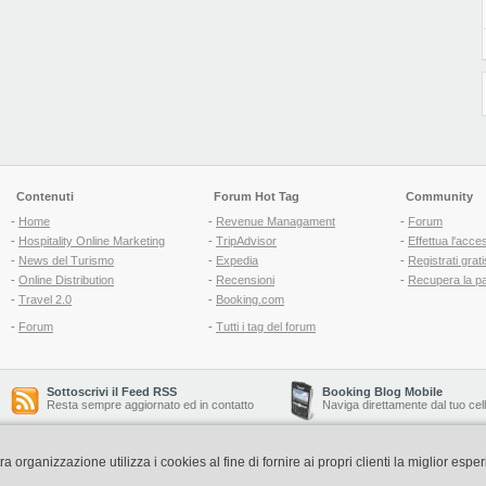
Contenuti
Forum Hot Tag
Community
-
Home
-
Revenue Managament
-
Forum
-
Hospitality Online Marketing
-
TripAdvisor
-
Effettua l'acce
-
News del Turismo
-
Expedia
-
Registrati grati
-
Online Distribution
-
Recensioni
-
Recupera la p
-
Travel 2.0
-
Booking.com
-
Forum
-
Tutti i tag del forum
Sottoscrivi il Feed RSS
Booking Blog Mobile
Resta sempre aggiornato ed in contatto
Naviga direttamente dal tuo cel
organizzazione utilizza i cookies al fine di fornire ai propri clienti la miglior espe
Copyright © 2006-2026 QNT S.r.l. Socio Unico -
www.qnt.it
P.iva: 02333620488 - 