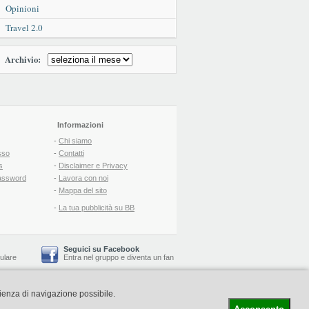
Opinioni
Travel 2.0
Archivio:
Informazioni
-
Chi siamo
sso
-
Contatti
s
-
Disclaimer e Privacy
assword
-
Lavora con noi
-
Mappa del sito
-
La tua pubblicità su BB
Seguici su Facebook
lulare
Entra nel gruppo
e
diventa un fan
rienza di navigazione possibile.
-
Booking Blog
™ -
Il blog del Web Marketing Turistico
C.S.: € 19.000 i.v. - CCIAA: Firenze - REA: FI-522110