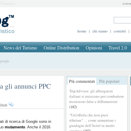
Turistico
home
|
chi siamo
|
contatti
|
News del Turismo
Online Distribution
Opinioni
Travel 2.0
 google
Più commentati
Più popolari
ia gli annunci PPC
TripAdvisor: gli albergatori
italiani si uniscono per combattere
recensioni false e diffamazioni
su
tati
(182)
Google
“Un’offerta che non puoi
cambia
rifiutare”… come aumentare i
faccia:
ltati di ricerca di Google sono in
guadagni dell’hotel in modo
nuo
mutamento
via
. Anche il 2016
creativo
(182)