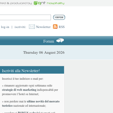
log-in
|
iscriviti:
Newsletter
RSS
Forum
Thursday 06 August 2026
Iscriviti alla Newsletter!
Inserisci il tuo indirizzo e-mail per:
» rimanere aggiornato ogni settimana sulle
strategie di web marketing
indispensabili per
promuovere l’hotel su Internet;
» non perdere mai le
ultime novità del mercato
turistico
nazionale ed internazionale
;
» accedere ai
BONUS esclusivi
riservati agli