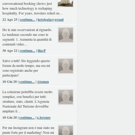
conversational booking shows just
how much technology is reshaping
hospitality. For years, travelers relied on…
22 Ago 25 |
continua...
|
hotelgalaxygrand
Ho le mie osservazioni al riguardo.
Le tendenze secondo me sono le
seguenti: 1. Aumenta la quantità di
contenuti video…
30 Ago 22 |
continua...
|
lilacP
Salve a tutti! Sto leggendo questo
forum da molto tempo, ma ora mi
sono registrato anche per
partecipare!
10 Giu 20 |
continua...
|
Ataman
La soluzione potrebbe essere molto
semplice, con benefici per tutti:
strutture, stato, clienti. L'Agenzia
Nazionale del Turismo dovrebbe
ampliare il…
10 Giu 20 |
continua...
|
g.lorenzo
Per me Instagram non è mai stato un
punte forte per il marketing! Non mi