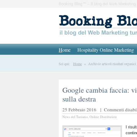
Booking Blog™ – Il blog del Web Marketing 
H
ome
Hospitality Online Marketing
Sei qui:
Home
» Archivio articoli risultati organici
Google cambia faccia: v
sulla destra
25 Febbraio 2016 |
Commenti disabili
News del Turismo
,
Online Distribution
I risu
conti