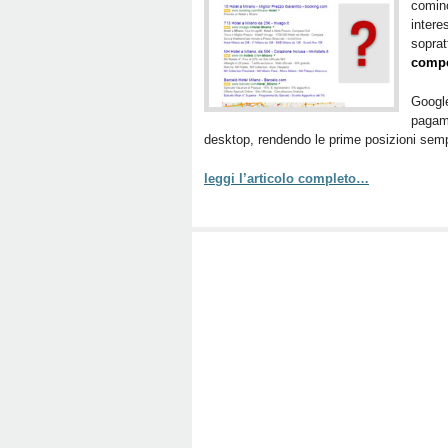
cominc
interes
soprat
compe
Goog
pagam
desktop, rendendo le prime posizioni sem
leggi l’articolo completo…