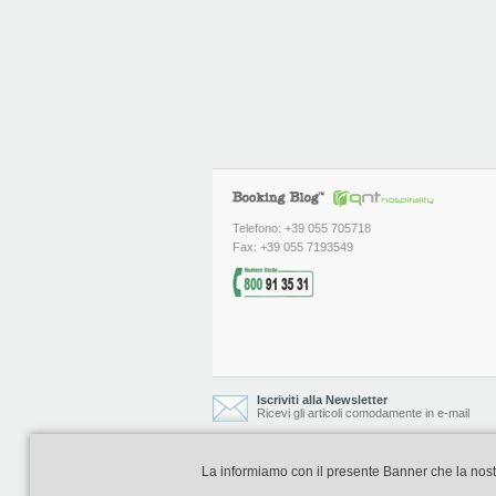
Telefono: +39 055 705718
Fax: +39 055 7193549
Iscriviti alla Newsletter
Ricevi gli articoli comodamente in e-mail
La informiamo con il presente Banner che la nostra 
Booking Blog è realizzato e curato da