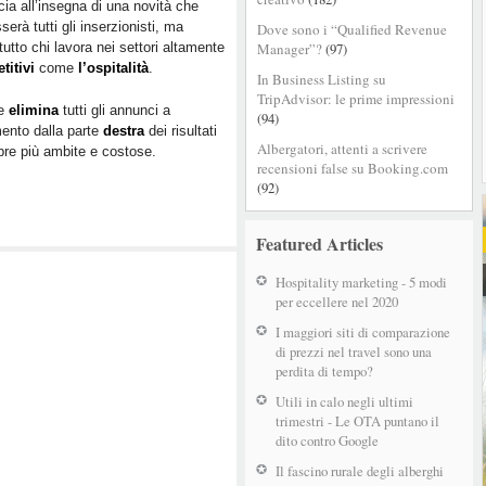
ia all’insegna di una novità che
gli
serà tutti gli inserzionisti, ma
Dove sono i “Qualified Revenue
annunci
tutto chi lavora nei settori altamente
Manager”?
(97)
PPC
titivi
come
l’ospitalità
.
sulla
In Business Listing su
destra
TripAdvisor: le prime impressioni
le
elimina
tutti gli annunci a
(94)
ento dalla parte
destra
dei risultati
Albergatori, attenti a scrivere
pre più ambite e costose.
recensioni false su Booking.com
(92)
Featured Articles
Hospitality marketing - 5 modi
per eccellere nel 2020
I maggiori siti di comparazione
di prezzi nel travel sono una
perdita di tempo?
Utili in calo negli ultimi
trimestri - Le OTA puntano il
dito contro Google
Il fascino rurale degli alberghi