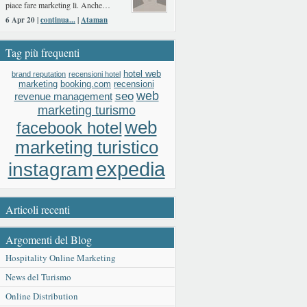
piace fare marketing lì. Anche…
6 Apr 20 |
continua...
|
Ataman
Tag più frequenti
hotel web
brand reputation
recensioni hotel
booking.com
recensioni
marketing
web
seo
revenue management
marketing turismo
web
facebook hotel
marketing turistico
expedia
instagram
Articoli recenti
Argomenti del Blog
Hospitality Online Marketing
News del Turismo
Online Distribution