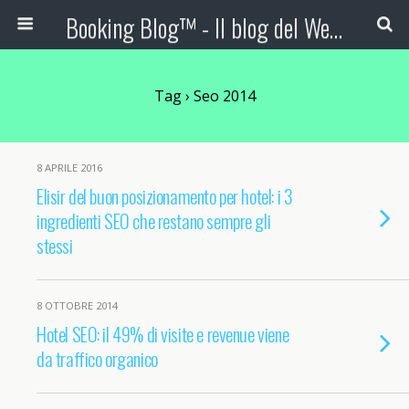
Booking Blog™ - Il blog del Web Marketing Turistico
Tag › Seo 2014
8 APRILE 2016
Elisir del buon posizionamento per hotel: i 3
ingredienti SEO che restano sempre gli
stessi
8 OTTOBRE 2014
Hotel SEO: il 49% di visite e revenue viene
da traffico organico