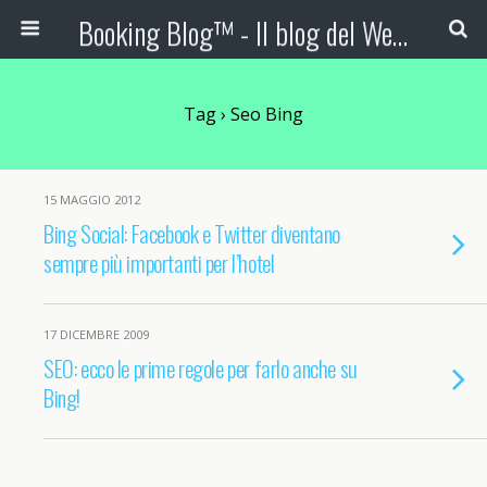
Booking Blog™ - Il blog del Web Marketing Turistico
Tag › Seo Bing
15 MAGGIO 2012
Bing Social: Facebook e Twitter diventano
sempre più importanti per l’hotel
17 DICEMBRE 2009
SEO: ecco le prime regole per farlo anche su
Bing!