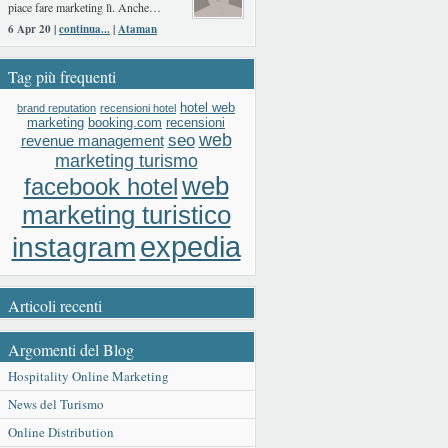
piace fare marketing lì. Anche…
6 Apr 20 |
continua...
|
Ataman
Tag più frequenti
hotel web
brand reputation
recensioni hotel
booking.com
recensioni
marketing
web
seo
revenue management
marketing turismo
web
facebook hotel
marketing turistico
expedia
instagram
Articoli recenti
Argomenti del Blog
Hospitality Online Marketing
News del Turismo
Online Distribution