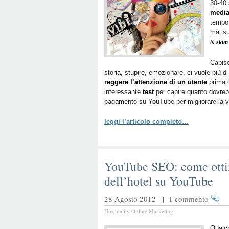
30-40 
media
tempo
mai su
& skim
Capisc
storia, stupire, emozionare, ci vuole più
reggere l’attenzione di un utente
prima 
interessante
test
per capire quanto dovreb
pagamento su YouTube per migliorare la vis
leggi l’articolo completo…
YouTube SEO: come otti
dell’hotel su YouTube
28 Agosto 2012 |
1 commento
Hospitality Online Marketing
Qualch