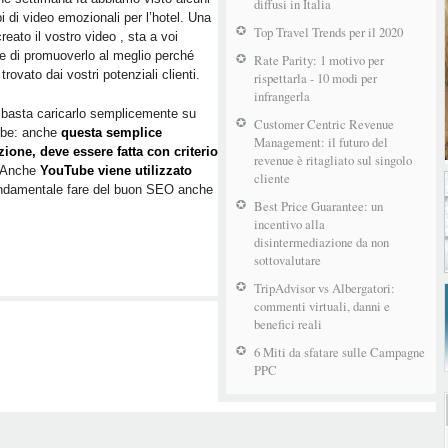
diffusi in Italia
 di video emozionali per l’hotel. Una
Top Travel Trends per il 2020
creato il vostro video , sta a voi
e di promuoverlo al meglio perché
Rate Parity: 1 motivo per
trovato dai vostri potenziali clienti.
rispettarla - 10 modi per
infrangerla
basta caricarlo semplicemente su
Customer Centric Revenue
be: anche
questa semplice
Management: il futuro del
ione, deve essere fatta con criterio
revenue è ritagliato sul singolo
 Anche
YouTube viene utilizzato
cliente
ondamentale fare del buon SEO anche
Best Price Guarantee: un
incentivo alla
disintermediazione da non
sottovalutare
TripAdvisor vs Albergatori:
commenti virtuali, danni e
benefici reali
6 Miti da sfatare sulle Campagne
PPC