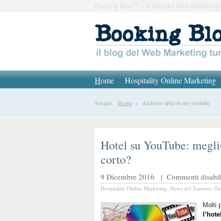
Booking Blog™ – Il blog del Web Marketing 
H
ome
Hospitality Online Marketing
Sei qui:
Home
» Archivio articoli seo youtube
Hotel su YouTube: megli
corto?
9 Dicembre 2016 |
Commenti disabili
Hospitality Online Marketing
,
News del Turismo
,
On
Molti
l’hot