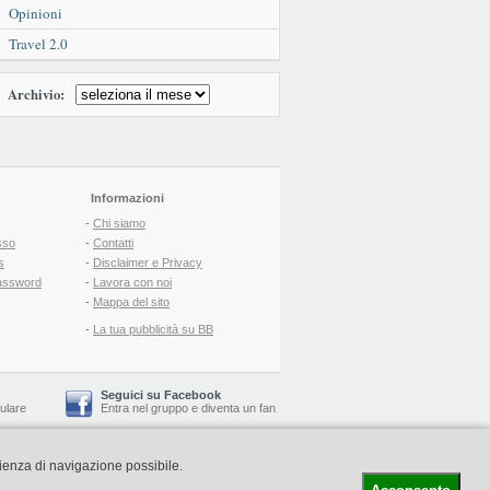
Opinioni
Travel 2.0
Archivio:
Informazioni
-
Chi siamo
sso
-
Contatti
s
-
Disclaimer e Privacy
assword
-
Lavora con noi
-
Mappa del sito
-
La tua pubblicità su BB
Seguici su Facebook
lulare
Entra nel gruppo
e
diventa un fan
rienza di navigazione possibile.
-
Booking Blog
™ -
Il blog del Web Marketing Turistico
C.S.: € 19.000 i.v. - CCIAA: Firenze - REA: FI-522110