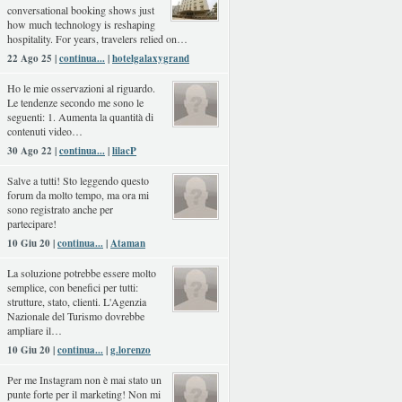
conversational booking shows just
how much technology is reshaping
hospitality. For years, travelers relied on…
22 Ago 25 |
continua...
|
hotelgalaxygrand
Ho le mie osservazioni al riguardo.
Le tendenze secondo me sono le
seguenti: 1. Aumenta la quantità di
contenuti video…
30 Ago 22 |
continua...
|
lilacP
Salve a tutti! Sto leggendo questo
forum da molto tempo, ma ora mi
sono registrato anche per
partecipare!
10 Giu 20 |
continua...
|
Ataman
La soluzione potrebbe essere molto
semplice, con benefici per tutti:
strutture, stato, clienti. L'Agenzia
Nazionale del Turismo dovrebbe
ampliare il…
10 Giu 20 |
continua...
|
g.lorenzo
Per me Instagram non è mai stato un
punte forte per il marketing! Non mi