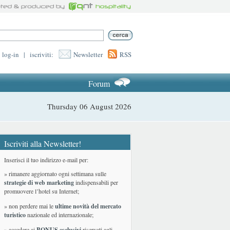
log-in
|
iscriviti:
Newsletter
RSS
Forum
Thursday 06 August 2026
Iscriviti alla Newsletter!
Inserisci il tuo indirizzo e-mail per:
» rimanere aggiornato ogni settimana sulle
strategie di web marketing
indispensabili per
promuovere l’hotel su Internet;
» non perdere mai le
ultime novità del mercato
turistico
nazionale ed internazionale
;
» accedere ai
BONUS esclusivi
riservati agli