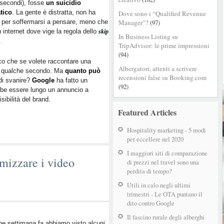
secondi), fosse
un suicidio
un
tico
. La gente è distratta, non ha
Dove sono i “Qualified Revenue
video
 per soffermarsi a pensare, meno che
Manager”?
(97)
lungo
 internet dove vige la regola dello
skip
o
In Business Listing su
.
corto?
TripAdvisor: le prime impressioni
(94)
o che se volete raccontare una
Albergatori, attenti a scrivere
 di qualche secondo. Ma
quanto può
recensioni false su Booking.com
di svanire?
Google
ha fatto un
(92)
be essere lungo un annuncio a
ibilità del brand.
Featured Articles
Hospitality marketing - 5 modi
per eccellere nel 2020
I maggiori siti di comparazione
mizzare i video
di prezzi nel travel sono una
perdita di tempo?
Utili in calo negli ultimi
trimestri - Le OTA puntano il
dito contro Google
Il fascino rurale degli alberghi
e settimana fa abbiamo visto alcuni