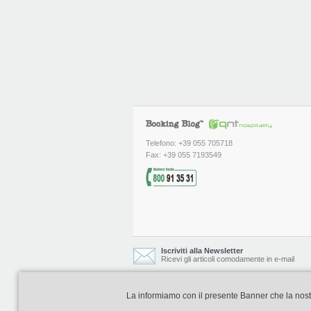
Telefono: +39 055 705718
Fax: +39 055 7193549
Iscriviti alla Newsletter
Ricevi gli articoli comodamente in e-mail
La informiamo con il presente Banner che la nostra 
Booking Blog è realizzato e curato da