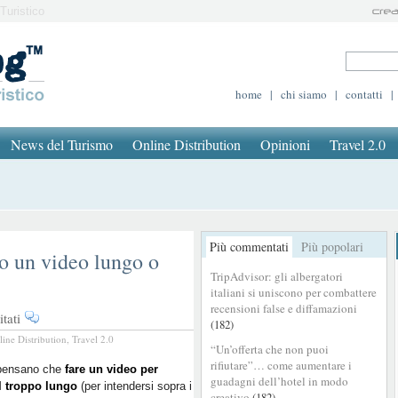
Turistico
home
|
chi siamo
|
contatti
|
News del Turismo
Online Distribution
Opinioni
Travel 2.0
Più commentati
Più popolari
o un video lungo o
TripAdvisor: gli albergatori
italiani si uniscono per combattere
recensioni false e diffamazioni
su
tati
(182)
Hotel
line Distribution
,
Travel 2.0
“Un’offerta che non puoi
su
rifiutare”… come aumentare i
YouTube:
 pensano che
fare un video per
guadagni dell’hotel in modo
el troppo lungo
meglio
(per intendersi sopra i
creativo
(182)