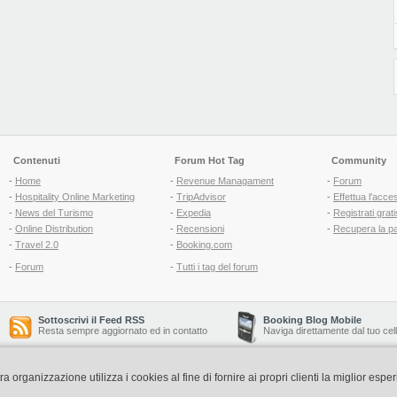
Contenuti
Forum Hot Tag
Community
-
Home
-
Revenue Managament
-
Forum
-
Hospitality Online Marketing
-
TripAdvisor
-
Effettua l'acce
-
News del Turismo
-
Expedia
-
Registrati grati
-
Online Distribution
-
Recensioni
-
Recupera la p
-
Travel 2.0
-
Booking.com
-
Forum
-
Tutti i tag del forum
Sottoscrivi il Feed RSS
Booking Blog Mobile
Resta sempre aggiornato ed in contatto
Naviga direttamente dal tuo cel
organizzazione utilizza i cookies al fine di fornire ai propri clienti la miglior espe
Copyright © 2006-2026 QNT S.r.l. Socio Unico -
www.qnt.it
P.iva: 02333620488 - 