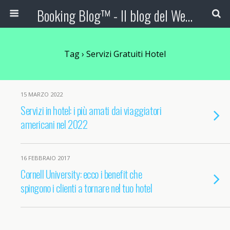
Booking Blog™ - Il blog del Web Marketing Turistico
Tag › Servizi Gratuiti Hotel
15 MARZO 2022
Servizi in hotel: i più amati dai viaggiatori
americani nel 2022
16 FEBBRAIO 2017
Cornell University: ecco i benefit che
spingono i clienti a tornare nel tuo hotel