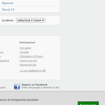
Opinioni
Travel 2.0
Archivio:
Informazioni
-
Chi siamo
sso
-
Contatti
s
-
Disclaimer e Privacy
assword
-
Lavora con noi
-
Mappa del sito
-
La tua pubblicità su BB
Seguici su Facebook
lulare
Entra nel gruppo
e
diventa un fan
rienza di navigazione possibile.
-
Booking Blog
™ -
Il blog del Web Marketing Turistico
C.S.: € 19.000 i.v. - CCIAA: Firenze - REA: FI-522110