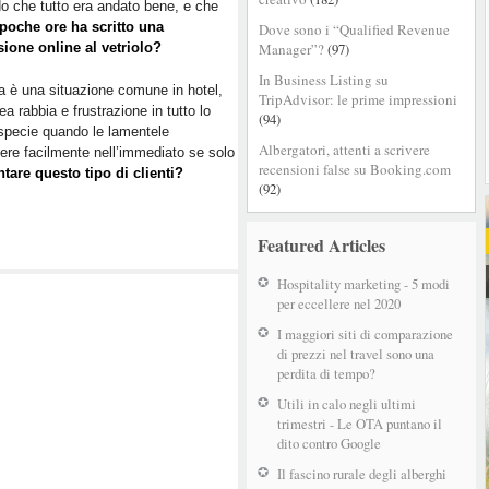
o che tutto era andato bene, e che
poche ore ha scritto una
Dove sono i “Qualified Revenue
ione online al vetriolo?
Manager”?
(97)
In Business Listing su
 è una situazione comune in hotel,
TripAdvisor: le prime impressioni
ea rabbia e frustrazione in tutto lo
(94)
 specie quando le lamentele
Albergatori, attenti a scrivere
vere facilmente nell’immediato se solo
recensioni false su Booking.com
tare questo tipo di clienti?
(92)
Featured Articles
Hospitality marketing - 5 modi
per eccellere nel 2020
I maggiori siti di comparazione
di prezzi nel travel sono una
perdita di tempo?
Utili in calo negli ultimi
trimestri - Le OTA puntano il
dito contro Google
Il fascino rurale degli alberghi