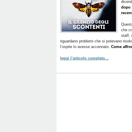
dicend
dopo 
recens
Questa
che cr
staff,
riguardano problemi che si potevano risol
l’ospite lo avesse accennato.
Come affron
leggi l’articolo completo…