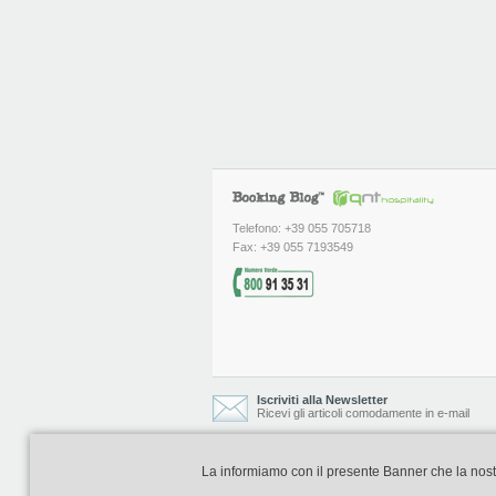
Telefono: +39 055 705718
Fax: +39 055 7193549
Iscriviti alla Newsletter
Ricevi gli articoli comodamente in e-mail
La informiamo con il presente Banner che la nostra 
Booking Blog è realizzato e curato da