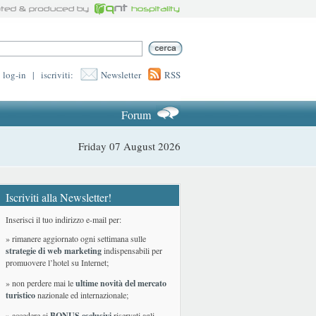
log-in
|
iscriviti:
Newsletter
RSS
Forum
Friday 07 August 2026
Iscriviti alla Newsletter!
Inserisci il tuo indirizzo e-mail per:
» rimanere aggiornato ogni settimana sulle
strategie di web marketing
indispensabili per
promuovere l’hotel su Internet;
» non perdere mai le
ultime novità del mercato
turistico
nazionale ed internazionale
;
» accedere ai
BONUS esclusivi
riservati agli