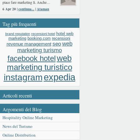
piace fare marketing lì. Anche…
6 Apr 20 |
continua...
|
Ataman
Tag più frequenti
hotel web
brand reputation
recensioni hotel
booking.com
recensioni
marketing
web
seo
revenue management
marketing turismo
web
facebook hotel
marketing turistico
expedia
instagram
Articoli recenti
Argomenti del Blog
Hospitality Online Marketing
News del Turismo
Online Distribution