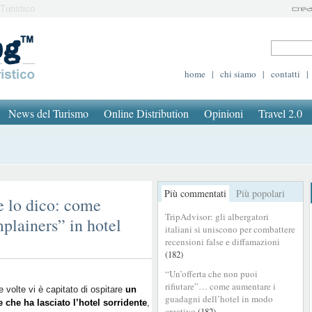
Turistico
home
|
chi siamo
|
contatti
|
News del Turismo
Online Distribution
Opinioni
Travel 2.0
Più commentati
Più popolari
e lo dico: come
TripAdvisor: gli albergatori
mplainers” in hotel
italiani si uniscono per combattere
recensioni false e diffamazioni
(182)
“Un’offerta che non puoi
rifiutare”… come aumentare i
 volte vi è capitato di ospitare
un
guadagni dell’hotel in modo
e che ha lasciato l’hotel sorridente
,
creativo
(182)