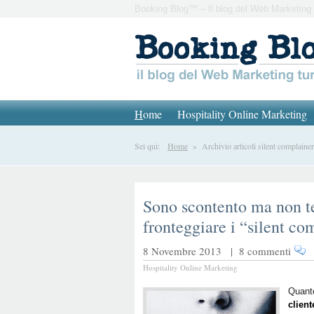
Booking Blog™ – Il blog del Web Marketing 
H
ome
Hospitality Online Marketing
Sei qui:
Home
» Archivio articoli silent complainer
Sono scontento ma non t
fronteggiare i “silent co
8 Novembre 2013 |
8 commenti
Hospitality Online Marketing
Quante
client