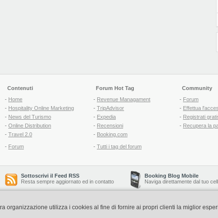
Contenuti
Forum Hot Tag
Community
-
Home
-
Revenue Managament
-
Forum
-
Hospitality Online Marketing
-
TripAdvisor
-
Effettua l'acce
-
News del Turismo
-
Expedia
-
Registrati grati
-
Online Distribution
-
Recensioni
-
Recupera la p
-
Travel 2.0
-
Booking.com
-
Forum
-
Tutti i tag del forum
Sottoscrivi il Feed RSS
Booking Blog Mobile
Resta sempre aggiornato ed in contatto
Naviga direttamente dal tuo cel
organizzazione utilizza i cookies al fine di fornire ai propri clienti la miglior espe
Copyright © 2006-2026 QNT S.r.l. Socio Unico -
www.qnt.it
P.iva: 02333620488 - 