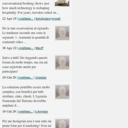
conversational booking shows just
how much technology is reshaping
hospitality. For years, travelers relied on…
22 Ago 25 |
continua...
|
hotelgalaxygrand
Ho le mie osservazioni al riguardo.
Le tendenze secondo me sono le
seguenti: 1. Aumenta la quantità di
contenuti video…
30 Ago 22 |
continua...
|
lilacP
Salve a tutti! Sto leggendo questo
forum da molto tempo, ma ora mi
sono registrato anche per
partecipare!
10 Giu 20 |
continua...
|
Ataman
La soluzione potrebbe essere molto
semplice, con benefici per tutti:
strutture, stato, clienti. L'Agenzia
Nazionale del Turismo dovrebbe
ampliare il…
10 Giu 20 |
continua...
|
g.lorenzo
Per me Instagram non è mai stato un
punte forte per il marketing! Non mi