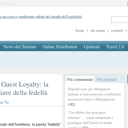
Turistico
home
|
chi siamo
|
contatti
|
News del Turismo
Online Distribution
Opinioni
Travel 2.0
Più commentati
Più popolari
 Guest Loyalty: la
TripAdvisor: gli albergatori
iave della fedeltà
italiani si uniscono per combattere
recensioni false e diffamazioni
su
ti
(182)
Il
“Un’offerta che non puoi
nuovo
rifiutare”… come aumentare i
paradigma
guadagni dell’hotel in modo
della
ndo dell’hotellerie, la parola “fedeltà”
creativo
(182)