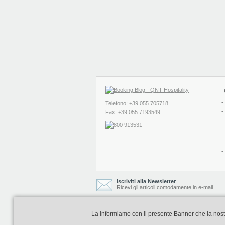
-
Telefono: +39 055 705718
-
Fax: +39 055 7193549
-
-
-
-
Iscriviti alla Newsletter
Ricevi gli articoli comodamente in e-mail
La informiamo con il presente Banner che la nostra 
Booking Blog è realizzato e curato da