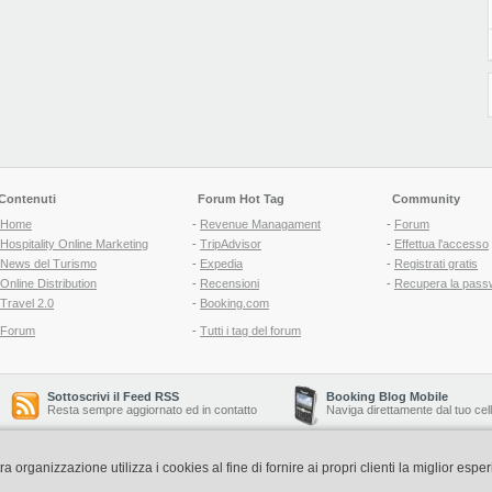
Contenuti
Forum Hot Tag
Community
Home
-
Revenue Managament
-
Forum
Hospitality Online Marketing
-
TripAdvisor
-
Effettua l'accesso
News del Turismo
-
Expedia
-
Registrati gratis
Online Distribution
-
Recensioni
-
Recupera la pass
Travel 2.0
-
Booking.com
Forum
-
Tutti i tag del forum
Sottoscrivi il Feed RSS
Booking Blog Mobile
Resta sempre aggiornato ed in contatto
Naviga direttamente dal tuo cel
organizzazione utilizza i cookies al fine di fornire ai propri clienti la miglior espe
Copyright © 2006-2026 QNT S.r.l. Socio Unico -
www.qnt.it
P.iva: 02333620488 - 