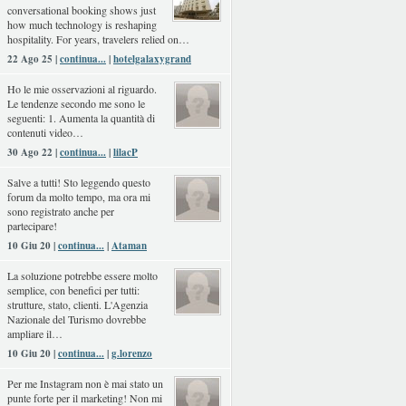
conversational booking shows just
how much technology is reshaping
hospitality. For years, travelers relied on…
22 Ago 25 |
continua...
|
hotelgalaxygrand
Ho le mie osservazioni al riguardo.
Le tendenze secondo me sono le
seguenti: 1. Aumenta la quantità di
contenuti video…
30 Ago 22 |
continua...
|
lilacP
Salve a tutti! Sto leggendo questo
forum da molto tempo, ma ora mi
sono registrato anche per
partecipare!
10 Giu 20 |
continua...
|
Ataman
La soluzione potrebbe essere molto
semplice, con benefici per tutti:
strutture, stato, clienti. L'Agenzia
Nazionale del Turismo dovrebbe
ampliare il…
10 Giu 20 |
continua...
|
g.lorenzo
Per me Instagram non è mai stato un
punte forte per il marketing! Non mi