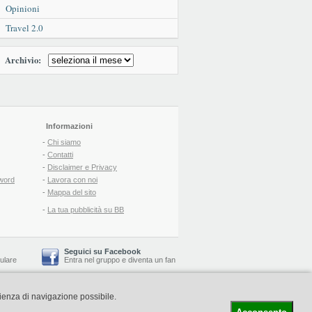
Opinioni
Travel 2.0
Archivio:
Informazioni
-
Chi siamo
-
Contatti
-
Disclaimer e Privacy
word
-
Lavora con noi
-
Mappa del sito
-
La tua pubblicità su BB
Seguici su Facebook
lulare
Entra nel gruppo
e
diventa un fan
rienza di navigazione possibile.
-
Booking Blog
™ -
Il blog del Web Marketing Turistico
C.S.: € 19.000 i.v. - CCIAA: Firenze - REA: FI-522110