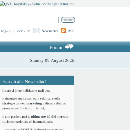
log-in
|
iscriviti:
Newsletter
RSS
Forum
Sunday 09 August 2026
Iscriviti alla Newsletter!
Inserisci il tuo indirizzo e-mail per:
» rimanere aggiornato ogni settimana sulle
strategie di web marketing
indispensabili per
promuovere l’hotel su Internet;
» non perdere mai le
ultime novità del mercato
turistico
nazionale ed internazionale
;
» accedere ai
BONUS esclusivi
riservati agli