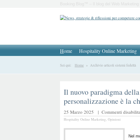
Booking Blog™ – Il blog del Web Marketing 
H
ome
Hospitality Online Marketing
Sei qui:
Home
» Archivio articoli sistemi fedeltà
Il nuovo paradigma della
personalizzazione è la ch
25 Marzo 2025 |
Commenti disabilita
Hospitality Online Marketing
,
Opinioni
Nel mo