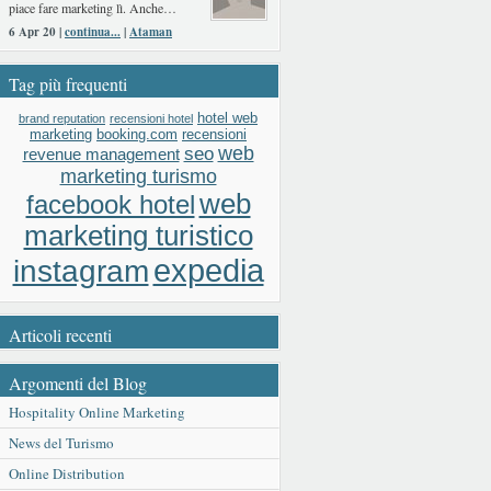
piace fare marketing lì. Anche…
6 Apr 20 |
continua...
|
Ataman
Tag più frequenti
hotel web
brand reputation
recensioni hotel
booking.com
recensioni
marketing
web
seo
revenue management
marketing turismo
web
facebook hotel
marketing turistico
expedia
instagram
Articoli recenti
Argomenti del Blog
Hospitality Online Marketing
News del Turismo
Online Distribution