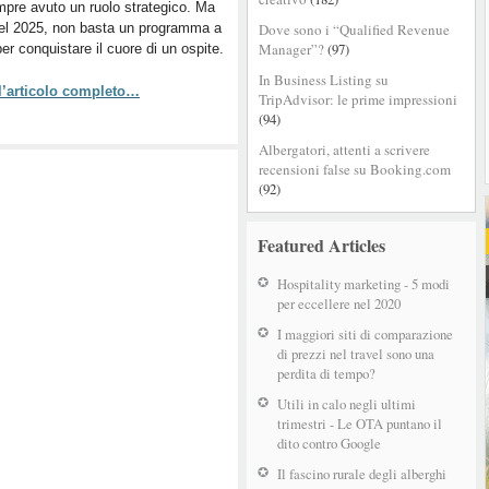
pre avuto un ruolo strategico. Ma
Guest
el 2025, non basta un programma a
Dove sono i “Qualified Revenue
Loyalty:
Manager”?
(97)
per conquistare il cuore di un ospite.
la
personalizzazione
In Business Listing su
 l’articolo completo…
è
TripAdvisor: le prime impressioni
la
(94)
chiave
Albergatori, attenti a scrivere
della
recensioni false su Booking.com
fedeltà
(92)
Featured Articles
Hospitality marketing - 5 modi
per eccellere nel 2020
I maggiori siti di comparazione
di prezzi nel travel sono una
perdita di tempo?
Utili in calo negli ultimi
trimestri - Le OTA puntano il
dito contro Google
Il fascino rurale degli alberghi