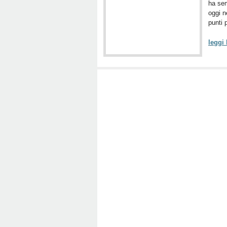
ha sem
oggi n
punti 
leggi