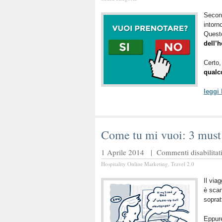
Second
intorn
Questo
dell’
Certo,
qualc
leggi
Come tu mi vuoi: 3 must 
1 Aprile 2014 |
Commenti disabilitat
Hospitality Online Marketing
,
Travel 2.0
Il via
è sca
soprat
Eppure