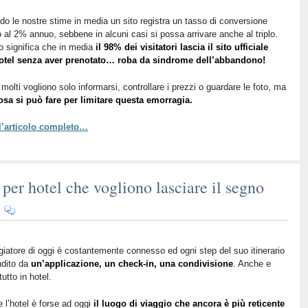
e
la
o le nostre stime in media un sito registra un tasso di conversione
o al 2% annuo, sebbene in alcuni casi si possa arrivare anche al triplo.
Sindrome
 significa che in media
il 98% dei visitatori lascia il sito ufficiale
da
hotel senza aver prenotato… roba da sindrome dell’abbandono!
Abbandono:
dove
 molti vogliono solo informarsi, controllare i prezzi o guardare le foto, ma
finisce
osa si può fare per limitare questa emorragia.
il
98%
 l’articolo completo…
dei
potenziali
clienti?
per hotel che vogliono lasciare il segno
su
i
Come
tu
mi
ggiatore di oggi è costantemente connesso ed ogni step del suo itinerario
ndito da
vuoi:
un’applicazione, un check-in, una condivisione
. Anche e
tutto in hotel.
3
must
 l’hotel è forse ad oggi
il luogo di viaggio che ancora è più reticente
per