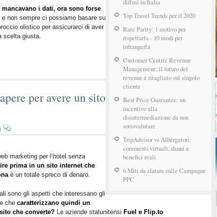
marketing
diffusi in Italia
 mancavano i dati, ora sono forse
sta
Top Travel Trends per il 2020
e non sempre ci possiamo basare su
funzionando
roccio olistico per assicurarci di aver
Rate Parity: 1 motivo per
davvero
la scelta giusta.
rispettarla - 10 modi per
infrangerla
Customer Centric Revenue
Management: il futuro del
revenue è ritagliato sul singolo
cliente
sapere per avere un sito
Best Price Guarantee: un
incentivo alla
disintermediazione da non
sottovalutare
su
i
Siti
TripAdvisor vs Albergatori:
per
commenti virtuali, danni e
hotel:
eb marketing per l’hotel senza
benefici reali
ire prima in un sito internet che
8
6 Miti da sfatare sulle Campagne
ona
è un totale spreco di denaro.
cose
PPC
da
li sono gli aspetti che interessano gli
sapere
 e che
caratterizzano quindi un
per
sito che converte?
Le aziende statunitensi
Fuel e Flip.to
avere