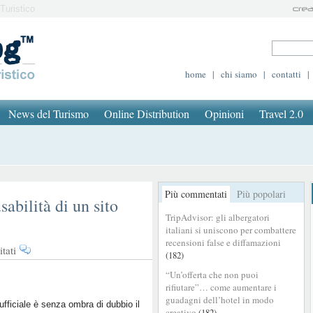
Turistico
home
|
chi siamo
|
contatti
|
News del Turismo
Online Distribution
Opinioni
Travel 2.0
Più commentati
Più popolari
sabilità di un sito
TripAdvisor: gli albergatori
italiani si uniscono per combattere
recensioni false e diffamazioni
su
tati
(182)
I
“Un’offerta che non puoi
5
rifiutare”… come aumentare i
errori
guadagni dell’hotel in modo
più
o ufficiale è senza ombra di dubbio il
creativo
(182)