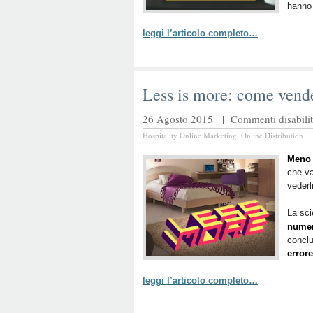
hanno 
leggi l’articolo completo…
Less is more: come vend
26 Agosto 2015 |
Commenti disabilit
Hospitality Online Marketing
,
Online Distribution
Meno 
che va
vederl
La sci
numer
conclu
errore
leggi l’articolo completo…