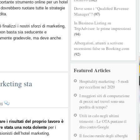
portante strumento online per un hotel
comuni
 dovrebbero ruotare tutte le strategie
Dove sono i “Qualified Revenue
di
Manager”?
(97)
dita.
usabilità
di
In Business Listing su
 finalizzi i nostri sforzi di marketing,
un
TripAdvisor: le prime impressioni
non basta sia seducente e
sito
(94)
camente gradevole, ma deve anche
d’Hotel
Albergatori, attenti a scrivere
recensioni false su Booking.com
(92)
Featured Articles
rketing sta
Hospitality marketing - 5 modi
per eccellere nel 2020
I maggiori siti di comparazione
di prezzi nel travel sono una
su
ti
perdita di tempo?
Come
sapere
Utili in calo negli ultimi
trimestri - Le OTA puntano il
se
re i risultati del proprio lavoro è
dito contro Google
e stata una nota dolente
il
per i
sionisti dell’hotel marketing.
tuo
Il fascino rurale degli alberghi