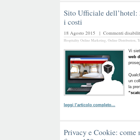
Sito Ufficiale dell’hotel:
i costi
18 Agosto 2015 |
Commenti disabilit
Hospitality Online Marketing
,
Online Distribution
,
T
Vi sie
web d
proseg
Qualch
un col
la pre
“scato
leggi l’articolo completo…
Privacy e Cookie: come me