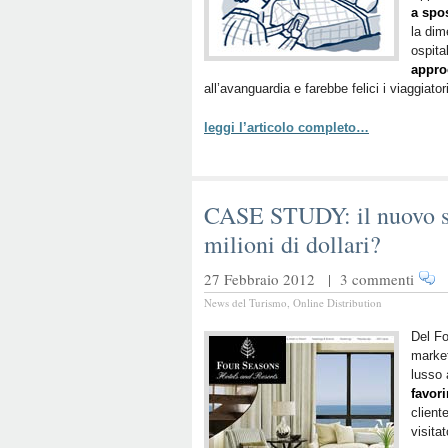
a spos
la dim
ospita
appro
all’avanguardia e farebbe felici i viaggiator
leggi l’articolo completo…
CASE STUDY: il nuovo si
milioni di dollari?
27 Febbraio 2012 |
3 commenti
News del Turismo
,
Online Distribution
Del Fo
market
lusso 
favori
client
visitat