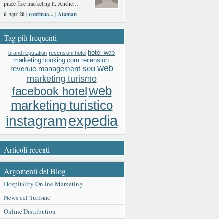
piace fare marketing lì. Anche…
6 Apr 20 |
continua...
|
Ataman
Tag più frequenti
hotel web
brand reputation
recensioni hotel
booking.com
recensioni
marketing
web
seo
revenue management
marketing turismo
web
facebook hotel
marketing turistico
expedia
instagram
Articoli recenti
Argomenti del Blog
Hospitality Online Marketing
News del Turismo
Online Distribution