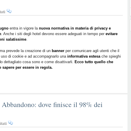
su
ati
Privacy
e
Cookie:
iugno
entra in vigore la
nuova normativa in materia di privacy e
e
. Anche i siti degli hotel devono essere adeguati in tempo per
come
evitare
oni salatissime
.
mettere
in
ma prevede la creazione di un
banner
per comunicare agli utenti che il
regola
a uso di cookie e ad accompagnarlo una
informativa estesa
che spieghi
l’hotel
o dettagliato cosa sono e come disattivarli.
Ecco tutto quello che
ed
e sapere per essere in regola.
evitare
sanzioni
fino
a
120
mila
 Abbandono: dove finisce il 98% dei
euro
su
tati
L’Hotel