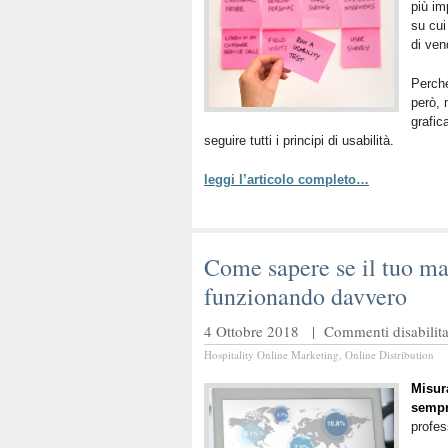
più im
su cui
di ven
Perché
però, 
grafi
seguire tutti i principi di usabilità.
leggi l’articolo completo…
Come sapere se il tuo ma
funzionando davvero
4 Ottobre 2018 |
Commenti disabilita
Hospitality Online Marketing
,
Online Distribution
Misura
sempr
profes