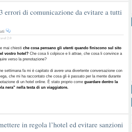
 3 errori di comunicazione da evitare a tutti
su
ati
Sito
ravel 2.0
Ufficiale
dell’hotel:
te mai chiesti
che cosa pensano gli utenti quando finiscono sul sito
el vostro hotel?
3
Che cosa li colpisce e li attrae, che cosa li convince a
uire verso la prenotazione?
errori
di
e settimana fa mi è capitato di avere una divertente conversazione con
comunicazione
lega, che mi ha raccontato che cosa gli è passato per la mente durante
da
notazione di un hotel online. È stato proprio come
guardare dentro la
evitare
la nera” nella testa di un viaggiatore.
a
tutti
i
costi
ttere in regola l’hotel ed evitare sanzioni