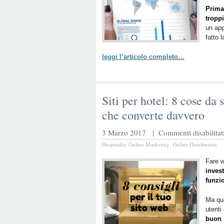
Prima
troppi
un app
fatto 
leggi l’articolo completo…
Siti per hotel: 8 cose da 
che converte davvero
3 Marzo 2017 |
Commenti disabilitat
Hospitality Online Marketing
,
Online Distribution
Fare w
invest
funzi
Ma qua
utenti
buon 