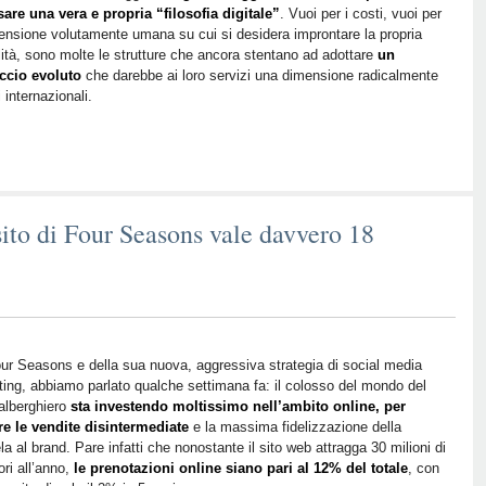
are una vera e propria “filosofia digitale”
. Vuoi per i costi, vuoi per
hotel
ensione volutamente umana su cui si desidera improntare la propria
che
lità, sono molte le strutture che ancora stentano ad adottare
un
vogliono
ccio evoluto
che darebbe ai loro servizi una dimensione radicalmente
lasciare
i internazionali.
il
segno
to di Four Seasons vale davvero 18
ur Seasons e della sua nuova, aggressiva strategia di social media
ing, abbiamo parlato qualche settimana fa: il colosso del mondo del
alberghiero
sta investendo moltissimo nell’ambito online, per
re le vendite disintermediate
e la massima fidelizzazione della
ela al brand. Pare infatti che nonostante il sito web attragga 30 milioni di
ori all’anno,
le prenotazioni online siano pari al 12% del totale
, con