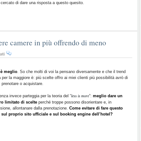
cercato di dare una risposta a questo quesito.
un
sito
che
converte
davvero
ere camere in più offrendo di meno
su
ati
Less
is
more:
è meglio
. So che molti di voi la pensano diversamente e che il trend
 per la maggiore è: più scelte offro ai miei clienti più possibilità avrò di
come
i prenotare o acquistare.
vendere
camere
enza invece parteggia per la teoria del “
”:
meglio dare un
less is more
in
o limitato di scelte
perché troppe possono disorientare e, in
più
sione, allontanare dalla prenotazione.
Come evitare di fare questo
offrendo
 sul proprio sito ufficiale e sul booking engine dell’hotel?
di
meno