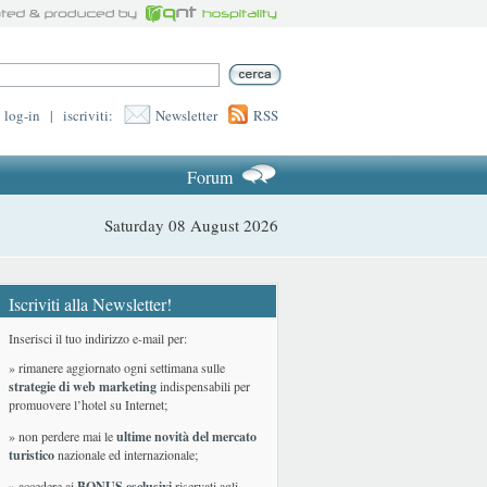
log-in
|
iscriviti:
Newsletter
RSS
Forum
Saturday 08 August 2026
Iscriviti alla Newsletter!
Inserisci il tuo indirizzo e-mail per:
» rimanere aggiornato ogni settimana sulle
strategie di web marketing
indispensabili per
promuovere l’hotel su Internet;
» non perdere mai le
ultime novità del mercato
turistico
nazionale ed internazionale
;
» accedere ai
BONUS esclusivi
riservati agli