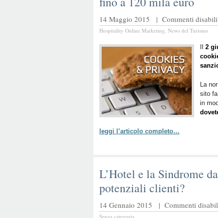
fino a 120 mila euro
14 Maggio 2015 |
Commenti disabilit
Hospitality Online Marketing
,
News del Turismo
Il
2 g
cooki
sanzi
La nor
sito f
in mod
dovet
leggi l’articolo completo…
L’Hotel e la Sindrome da
potenziali clienti?
14 Gennaio 2015 |
Commenti disabili
Senza categoria