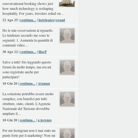
conversational booking shows just
how much technology is reshaping
hospitality. For years, travelers relied on…
22 Ago 25 |
continua...
|
hotelgalaxygrand
Ho le mie osservazioni al riguardo.
Le tendenze secondo me sono le
seguenti: 1. Aumenta la quantità di
contenuti video…
30 Ago 22 |
continua...
|
lilacP
Salve a tutti! Sto leggendo questo
forum da molto tempo, ma ora mi
sono registrato anche per
partecipare!
10 Giu 20 |
continua...
|
Ataman
La soluzione potrebbe essere molto
semplice, con benefici per tutti:
strutture, stato, clienti. L'Agenzia
Nazionale del Turismo dovrebbe
ampliare il…
10 Giu 20 |
continua...
|
g.lorenzo
Per me Instagram non è mai stato un
punte forte per il marketing! Non mi