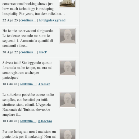
conversational booking shows just
how much technology is reshaping
hospitality. For years, travelers relied on…
22 Ago 25 |
continua...
|
hotelgalaxygrand
Ho le mie osservazioni al riguardo.
Le tendenze secondo me sono le
seguenti: 1. Aumenta la quantità di
contenuti video…
30 Ago 22 |
continua...
|
lilacP
Salve a tutti! Sto leggendo questo
forum da molto tempo, ma ora mi
sono registrato anche per
partecipare!
10 Giu 20 |
continua...
|
Ataman
La soluzione potrebbe essere molto
semplice, con benefici per tutti:
strutture, stato, clienti. L'Agenzia
Nazionale del Turismo dovrebbe
ampliare il…
10 Giu 20 |
continua...
|
g.lorenzo
Per me Instagram non è mai stato un
punte forte per il marketing! Non mi