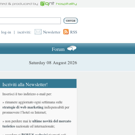
log-in
|
iscriviti:
Newsletter
RSS
Forum
Saturday 08 August 2026
Iscriviti alla Newsletter!
Inserisci il tuo indirizzo e-mail per:
» rimanere aggiornato ogni settimana sulle
strategie di web marketing
indispensabili per
promuovere l’hotel su Internet;
» non perdere mai le
ultime novità del mercato
turistico
nazionale ed internazionale
;
» accedere ai
BONUS esclusivi
riservati agli