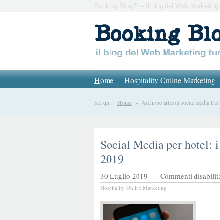
Booking Blog™ – Il blog del Web Marketing 
H
ome
Hospitality Online Marketing
Sei qui:
Home
» Archivio articoli social media trav
Social Media per hotel: i
2019
30 Luglio 2019 |
Commenti disabilita
Hospitality Online Marketing