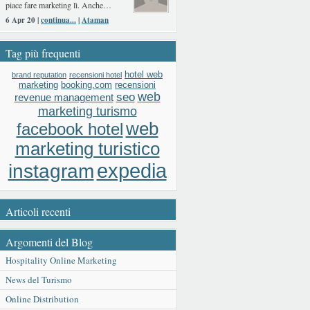
piace fare marketing lì. Anche…
6 Apr 20 |
continua...
|
Ataman
Tag più frequenti
hotel web
brand reputation
recensioni hotel
booking.com
recensioni
marketing
web
seo
revenue management
marketing turismo
web
facebook hotel
marketing turistico
expedia
instagram
Articoli recenti
Argomenti del Blog
Hospitality Online Marketing
News del Turismo
Online Distribution