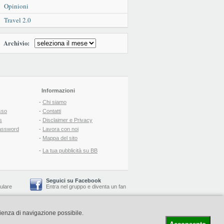
Opinioni
Travel 2.0
Archivio:
Informazioni
-
Chi siamo
sso
-
Contatti
s
-
Disclaimer e Privacy
assword
-
Lavora con noi
-
Mappa del sito
-
La tua pubblicità su BB
Seguici su Facebook
lulare
Entra nel gruppo
e
diventa un fan
rienza di navigazione possibile.
-
Booking Blog
™ -
Il blog del Web Marketing Turistico
C.S.: € 19.000 i.v. - CCIAA: Firenze - REA: FI-522110