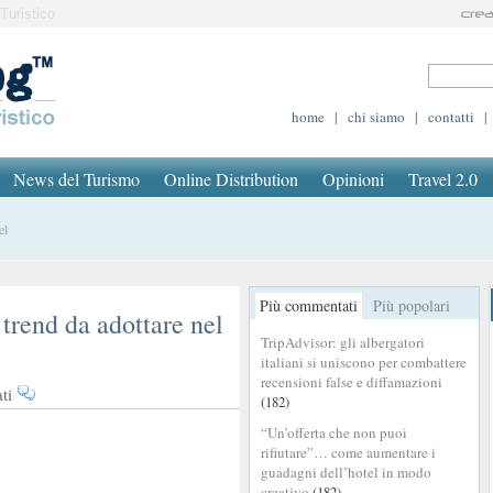
Turistico
home
|
chi siamo
|
contatti
|
News del Turismo
Online Distribution
Opinioni
Travel 2.0
el
Più commentati
Più popolari
 trend da adottare nel
TripAdvisor: gli albergatori
italiani si uniscono per combattere
recensioni false e diffamazioni
su
ti
(182)
Social
“Un’offerta che non puoi
Media
rifiutare”… come aumentare i
per
guadagni dell’hotel in modo
hotel:
creativo
(182)