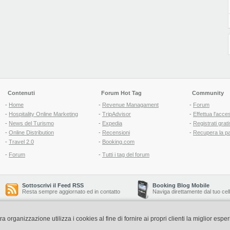
Contenuti
Forum Hot Tag
Community
-
Home
-
Revenue Managament
-
Forum
-
Hospitality Online Marketing
-
TripAdvisor
-
Effettua l'acce
-
News del Turismo
-
Expedia
-
Registrati grati
-
Online Distribution
-
Recensioni
-
Recupera la p
-
Travel 2.0
-
Booking.com
-
Forum
-
Tutti i tag del forum
Sottoscrivi il Feed RSS
Booking Blog Mobile
Resta sempre aggiornato ed in contatto
Naviga direttamente dal tuo cel
organizzazione utilizza i cookies al fine di fornire ai propri clienti la miglior espe
Copyright © 2006-2026 QNT S.r.l. Socio Unico -
www.qnt.it
P.iva: 02333620488 - 