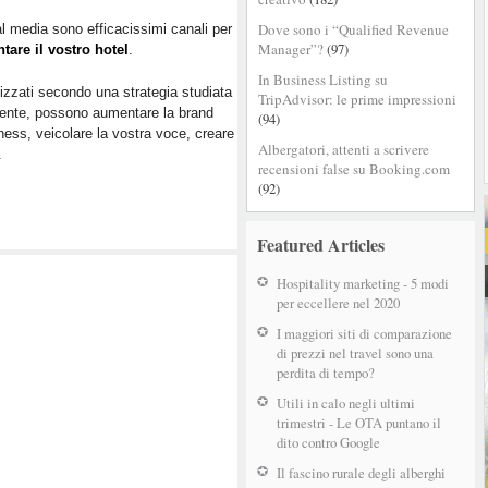
i
Dove sono i “Qualified Revenue
al media sono efficacissimi canali per
trend
Manager”?
(97)
tare il vostro hotel
.
da
adottare
In Business Listing su
lizzati secondo una strategia studiata
nel
TripAdvisor: le prime impressioni
ente, possono aumentare la brand
2019
(94)
ess, veicolare la vostra voce, creare
Albergatori, attenti a scrivere
.
recensioni false su Booking.com
(92)
Featured Articles
Hospitality marketing - 5 modi
per eccellere nel 2020
I maggiori siti di comparazione
di prezzi nel travel sono una
perdita di tempo?
Utili in calo negli ultimi
trimestri - Le OTA puntano il
dito contro Google
Il fascino rurale degli alberghi