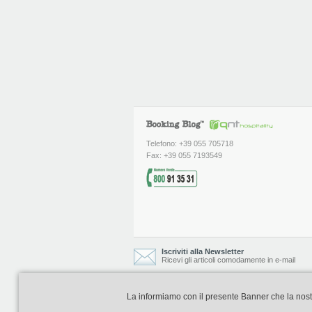
Telefono: +39 055 705718
Fax: +39 055 7193549
Iscriviti alla Newsletter
Ricevi gli articoli comodamente in e-mail
La informiamo con il presente Banner che la nostra 
Booking Blog è realizzato e curato da