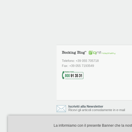
Telefono: +39 055 705718
Fax: +39 055 7193549
Iscriviti alla Newsletter
Ricevi gli articoli comodamente in e-mail
La informiamo con il presente Banner che la nostra 
Booking Blog è realizzato e curato da