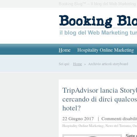
Booking Blog™ – Il blog del Web Marketing 
H
ome
Hospitality Online Marketing
Sei qui:
Home
» Archivio articoli storyboard
TripAdvisor lancia Storyb
cercando di dirci qualcos
hotel?
22 Giugno 2017 |
Commenti disabilit
Hospitality Online Marketing
,
News del Turismo
,
On
Siete 