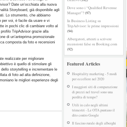
visor? Date un’occhiata alla nuova
sta
Dove sono i “Qualified Revenue
nalità Storyboard, già disponibile agli
forse
Manager”?
(97)
ti. Lo strumento, che abbiamo
cercando
In Business Listing su
o per voi, è facile da usare e vi
di
TripAdvisor: le prime impressioni
te in pochi clic di cambiare volto al
dirci
(94)
 profilo TripAdvisor grazie alla
qualcosa
one di un’anteprima promozionale
sulle
Albergatori, attenti a scrivere
ca composta da foto e recensioni
recensioni false su Booking.com
foto
(92)
del
nostro
te realizzate per migliorare
hotel?
Featured Articles
’obiettivo è quello di stimolare gli
 dello storytelling e incrementare le
Hospitality marketing - 5 modi
lata di foto ad alta definizione,
per eccellere nel 2020
imoniano le migliori esperienze degli
I maggiori siti di comparazione
di prezzi nel travel sono una
perdita di tempo?
Utili in calo negli ultimi
trimestri - Le OTA puntano il
dito contro Google
Il fascino rurale degli alberghi