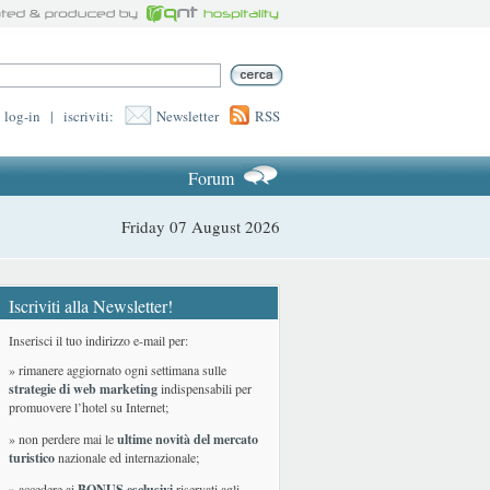
log-in
|
iscriviti:
Newsletter
RSS
Forum
Friday 07 August 2026
Iscriviti alla Newsletter!
Inserisci il tuo indirizzo e-mail per:
» rimanere aggiornato ogni settimana sulle
strategie di web marketing
indispensabili per
promuovere l’hotel su Internet;
» non perdere mai le
ultime novità del mercato
turistico
nazionale ed internazionale
;
» accedere ai
BONUS esclusivi
riservati agli