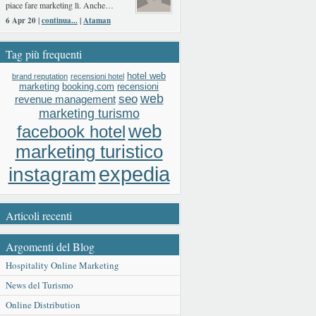
piace fare marketing lì. Anche…
6 Apr 20 |
continua...
|
Ataman
Tag più frequenti
hotel web
brand reputation
recensioni hotel
booking.com
recensioni
marketing
web
seo
revenue management
marketing turismo
web
facebook hotel
marketing turistico
expedia
instagram
Articoli recenti
Argomenti del Blog
Hospitality Online Marketing
News del Turismo
Online Distribution