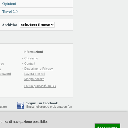
Opinioni
Travel 2.0
Archivio:
Informazioni
-
Chi siamo
sso
-
Contatti
s
-
Disclaimer e Privacy
assword
-
Lavora con noi
-
Mappa del sito
-
La tua pubblicità su BB
Seguici su Facebook
lulare
Entra nel gruppo
e
diventa un fan
rienza di navigazione possibile.
-
Booking Blog
™ -
Il blog del Web Marketing Turistico
C.S.: € 19.000 i.v. - CCIAA: Firenze - REA: FI-522110