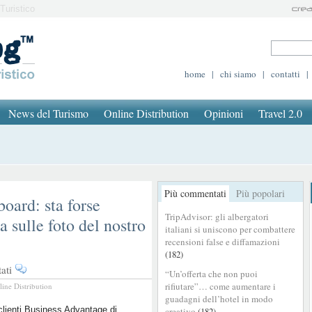
Turistico
home
|
chi siamo
|
contatti
|
News del Turismo
Online Distribution
Opinioni
Travel 2.0
Più commentati
Più popolari
oard: sta forse
TripAdvisor: gli albergatori
a sulle foto del nostro
italiani si uniscono per combattere
recensioni false e diffamazioni
(182)
su
ati
“Un’offerta che non puoi
TripAdvisor
rifiutare”… come aumentare i
line Distribution
lancia
guadagni dell’hotel in modo
Storyboard:
clienti Business Advantage di
creativo
(182)