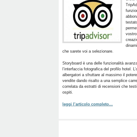
TripAd
funzio
abbona
testat
permet
vostro
creazi
dinami
che sarete voi a selezionare.
Storyboard è una delle funzionalità avanza
l’interfaccia fotografica del profilo hotel. L
albergatori a sfruttare al massimo il potere
vendite dando risalto a una semplice carrel
correlata da estratti di recensioni che test
ospiti.
leggi l’articolo completo…