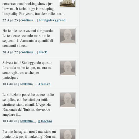
conversational booking shows just
how much technology is reshaping
hospitality. For years, travelers relied on…
22 Ago 25 |
continua...
|
hotelgalaxygrand
Ho le mie osservazioni al riguardo.
Le tendenze secondo me sono le
seguenti: 1. Aumenta la quantità di
contenuti video…
30 Ago 22 |
continua...
|
lilacP
Salve a tutti! Sto leggendo questo
forum da molto tempo, ma ora mi
sono registrato anche per
partecipare!
10 Giu 20 |
continua...
|
Ataman
La soluzione potrebbe essere molto
semplice, con benefici per tutti:
strutture, stato, clienti. L'Agenzia
Nazionale del Turismo dovrebbe
ampliare il…
10 Giu 20 |
continua...
|
g.lorenzo
Per me Instagram non è mai stato un
punte forte per il marketing! Non mi