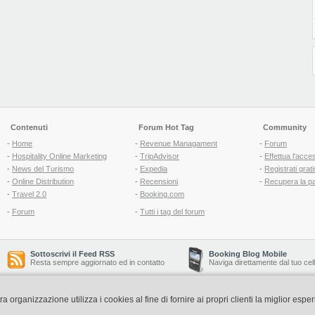
Contenuti
Forum Hot Tag
Community
-
Home
-
Revenue Managament
-
Forum
-
Hospitality Online Marketing
-
TripAdvisor
-
Effettua l'acce
-
News del Turismo
-
Expedia
-
Registrati grati
-
Online Distribution
-
Recensioni
-
Recupera la p
-
Travel 2.0
-
Booking.com
-
Forum
-
Tutti i tag del forum
Sottoscrivi il Feed RSS
Booking Blog Mobile
Resta sempre aggiornato ed in contatto
Naviga direttamente dal tuo cel
organizzazione utilizza i cookies al fine di fornire ai propri clienti la miglior espe
Copyright © 2006-2026 QNT S.r.l. Socio Unico -
www.qnt.it
P.iva: 02333620488 - 