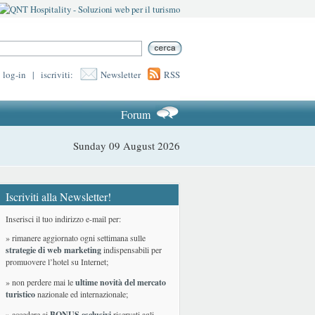
log-in
|
iscriviti:
Newsletter
RSS
Forum
Sunday 09 August 2026
Iscriviti alla Newsletter!
Inserisci il tuo indirizzo e-mail per:
» rimanere aggiornato ogni settimana sulle
strategie di web marketing
indispensabili per
promuovere l’hotel su Internet;
» non perdere mai le
ultime novità del mercato
turistico
nazionale ed internazionale
;
» accedere ai
BONUS esclusivi
riservati agli