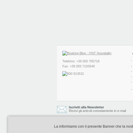
-
Telefono: +39 055 705718
-
Fax: +39 055 7193549
-
-
-
-
Iscriviti alla Newsletter
Ricevi gli articoli comodamente in e-mail
La informiamo con il presente Banner che la nostra 
Booking Blog è realizzato e curato da