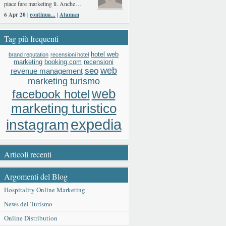
piace fare marketing lì. Anche…
6 Apr 20 |
continua...
|
Ataman
Tag più frequenti
hotel web
brand reputation
recensioni hotel
booking.com
recensioni
marketing
web
seo
revenue management
marketing turismo
web
facebook hotel
marketing turistico
expedia
instagram
Articoli recenti
Argomenti del Blog
Hospitality Online Marketing
News del Turismo
Online Distribution