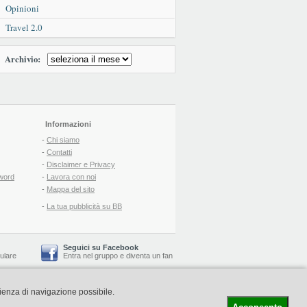
Opinioni
Travel 2.0
Archivio:
Informazioni
-
Chi siamo
-
Contatti
-
Disclaimer e Privacy
word
-
Lavora con noi
-
Mappa del sito
-
La tua pubblicità su BB
Seguici su Facebook
lulare
Entra nel gruppo
e
diventa un fan
rienza di navigazione possibile.
-
Booking Blog
™ -
Il blog del Web Marketing Turistico
C.S.: € 19.000 i.v. - CCIAA: Firenze - REA: FI-522110