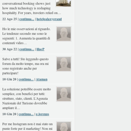
conversational booking shows just
how much technology is reshaping
hospitality. For years, travelers relied on…
22 Ago 25 |
continua...
|
hotelgalaxygrand
Ho le mie osservazioni al riguardo.
Le tendenze secondo me sono le
seguenti: 1. Aumenta la quantità di
contenuti video…
30 Ago 22 |
continua...
|
lilacP
Salve a tutti! Sto leggendo questo
forum da molto tempo, ma ora mi
sono registrato anche per
partecipare!
10 Giu 20 |
continua...
|
Ataman
La soluzione potrebbe essere molto
semplice, con benefici per tutti:
strutture, stato, clienti. L'Agenzia
Nazionale del Turismo dovrebbe
ampliare il…
10 Giu 20 |
continua...
|
g.lorenzo
Per me Instagram non è mai stato un
punte forte per il marketing! Non mi