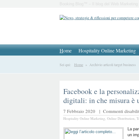
Booking Blog™ – Il blog del Web Marketing 
H
ome
Hospitality Online Marketing
Sei qui:
Home
» Archivio articoli target business
Facebook e la personaliz
digitali: in che misura è u
7 Febbraio 2020 |
Commenti disabilit
Hospitality Online Marketing
,
Online Distribution
,
T
La pa
un imp