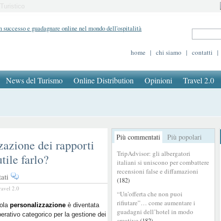
Turistico
home
|
chi siamo
|
contatti
|
News del Turismo
Online Distribution
Opinioni
Travel 2.0
Più commentati
Più popolari
zazione dei rapporti
TripAdvisor: gli albergatori
tile farlo?
italiani si uniscono per combattere
recensioni false e diffamazioni
su
ati
(182)
Facebook
ravel 2.0
“Un’offerta che non puoi
e
rifiutare”… come aumentare i
la
rola
personalizzazione
è diventata
guadagni dell’hotel in modo
erativo categorico per la gestione dei
personalizzazione
creativo
(182)