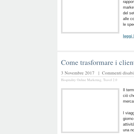
rappor
market
del se
alle c
le spe
leggi
Come trasformare i client
3 Novembre 2017 |
Commenti disabil
Hospitality Online Marketing
,
Travel 2.0
Il ter
ciò ch
mercat
I viag
giorno
attivi
una n