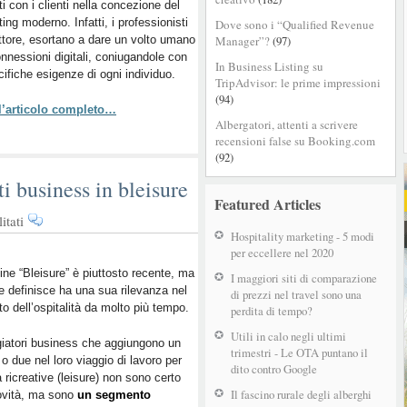
ti con i clienti nella concezione del
dei
ing moderno. Infatti, i professionisti
Dove sono i “Qualified Revenue
rapporti
ttore, esortano a dare un volto umano
Manager”?
(97)
digitali:
onnessioni digitali, coniugandole con
in
In Business Listing su
cifiche esigenze di ogni individuo.
che
TripAdvisor: le prime impressioni
misura
(94)
 l’articolo completo…
è
Albergatori, attenti a scrivere
utile
recensioni false su Booking.com
farlo?
(92)
i business in bleisure
Featured Articles
su
itati
Hospitality marketing - 5 modi
Come
per eccellere nel 2020
trasformare
i
mine “Bleisure” è piuttosto recente, ma
I maggiori siti di comparazione
e definisce ha una sua rilevanza nel
clienti
di prezzi nel travel sono una
o dell’ospitalità da molto più tempo.
business
perdita di tempo?
in
Utili in calo negli ultimi
giatori business che aggiungono un
bleisure
trimestri - Le OTA puntano il
 o due nel loro viaggio di lavoro per
dito contro Google
tà ricreative (leisure) non sono certo
Il fascino rurale degli alberghi
ovità, ma sono
un segmento