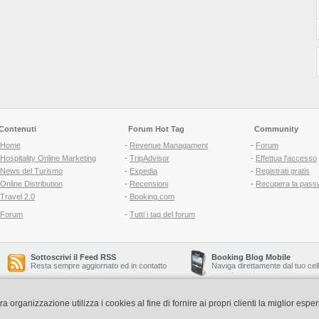
Contenuti
Forum Hot Tag
Community
Home
-
Revenue Managament
-
Forum
Hospitality Online Marketing
-
TripAdvisor
-
Effettua l'accesso
News del Turismo
-
Expedia
-
Registrati gratis
Online Distribution
-
Recensioni
-
Recupera la pass
Travel 2.0
-
Booking.com
Forum
-
Tutti i tag del forum
Sottoscrivi il Feed RSS
Booking Blog Mobile
Resta sempre aggiornato ed in contatto
Naviga direttamente dal tuo cel
organizzazione utilizza i cookies al fine di fornire ai propri clienti la miglior espe
Copyright © 2006-2026 QNT S.r.l. Socio Unico -
www.qnt.it
P.iva: 02333620488 - 