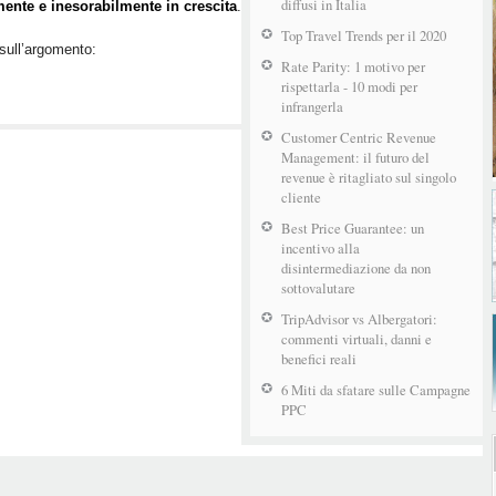
diffusi in Italia
mente e inesorabilmente in crescita
.
Top Travel Trends per il 2020
 sull’argomento:
Rate Parity: 1 motivo per
rispettarla - 10 modi per
infrangerla
Customer Centric Revenue
Management: il futuro del
revenue è ritagliato sul singolo
cliente
Best Price Guarantee: un
incentivo alla
disintermediazione da non
sottovalutare
TripAdvisor vs Albergatori:
commenti virtuali, danni e
benefici reali
6 Miti da sfatare sulle Campagne
PPC