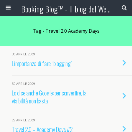
Booking Blog™ - Il blog del Web Marketing Turistico
Tag › Travel 2.0 Academy Days
30 APRILE 2009
L’importanza di fare “blogging”
30 APRILE 2009
Lo dice anche Google: per convertire, la
visibilità non basta
28 APRILE 2009
Travel 2.0 – Academy Days #2