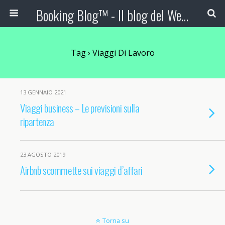
Booking Blog™ - Il blog del Web Marketing Turistico
Tag › Viaggi Di Lavoro
13 GENNAIO 2021
Viaggi business – Le previsioni sulla
ripartenza
23 AGOSTO 2019
Airbnb scommette sui viaggi d’affari
Torna su