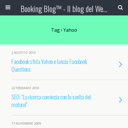
Booking Blog™ - Il blog del Web Marketing Turistico
Tag › Yahoo
2 AGOSTO 2010
Facebook sfida Yahoo e lancia Facebook
Questions
22 FEBBRAIO 2010
SEO: “La ricerca comincia con la scelta del
motore!”
17 NOVEMBRE 2009