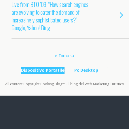
Live from BTO ’09: “How search engines
are evolving to cater the demand of
increasingly sophisticated users?” –
Google, Yahoo!, Bing
Torna su
Dispositivo Portatile
Pc Desktop
All content Copyright Booking Blog™ - Il blog del Web Marketing Turistico