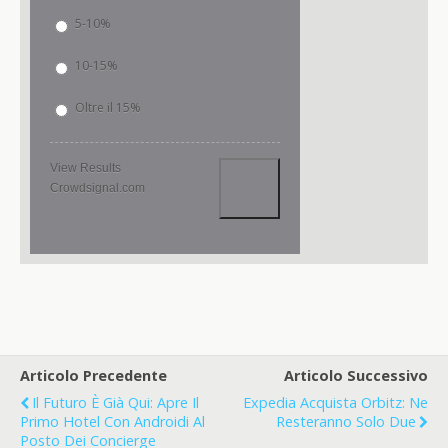
5-10%
10-15%
Oltre il 15%
View Results
Crowdsignal.com
Articolo Precedente
Articolo Successivo
Il Futuro È Già Qui: Apre Il
Expedia Acquista Orbitz: Ne
Primo Hotel Con Androidi Al
Resteranno Solo Due
Posto Dei Concierge