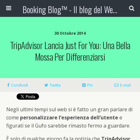
Booking Blog™ - Il blog del Web Marketing Turistico
30 Ottobre 2014
TripAdvisor Lancia Just For You: Una Bella
Mossa Per Differenziarsi
Condividi
Twitta
Pin
E-mail
Negli ultimi tempi sul web si è fatto un gran parlare di
come
personalizzare l’esperienza dell’utente
e
figurati se il Gufo sarebbe rimasto fermo a guardare.
È solo di qualche giorno fa la notizia che
TripAdvisor